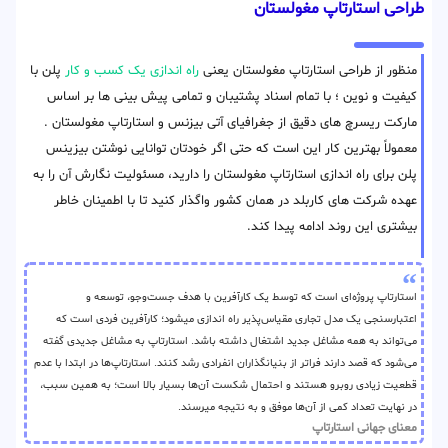
طراحی استارتاپ مغولستان
منظور از طراحی استارتاپ مغولستان یعنی
راه اندازی یک کسب و کار
پلن با
کیفیت و نوین ؛ با تمام اسناد پشتیبان و تمامی پیش بینی ها بر اساس
مارکت ریسرچ های دقیق از جغرافیای آتی بیزنس و استارتاپ مغولستان .
معمولاً بهترین کار این است که حتی اگر خودتان توانایی نوشتن بیزینس
پلن برای راه اندازی استارتاپ مغولستان را دارید، مسئولیت نگارش آن را به
عهده شرکت های کاربلد در همان کشور واگذار کنید تا با اطمینان خاطر
بیشتری این روند ادامه پیدا کند.
استارتاپ پروژه‌ای است که توسط یک کارآفرین با هدف جست‌وجو، توسعه و
اعتبارسنجی یک مدل تجاری مقیاس‌پذیر راه اندازی میشود؛ کارآفرین فردی است که
می‌تواند به همه مشاغل جدید اشتغال داشته باشد. استارتاپ به مشاغل جدیدی گفته
می‌شود که قصد دارند فراتر از بنیانگذاران انفرادی رشد کنند. استارتاپ‌ها در ابتدا با عدم
قطعیت زیادی روبرو هستند و احتمال شکست آن‌ها بسیار بالا است؛ به همین سبب،
در نهایت تعداد کمی از آن‌ها موفق و به نتیجه میرسند.
معنای جهانی استارتاپ