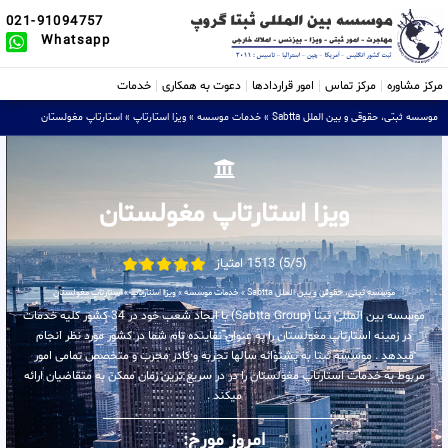
021-91094757
Whatsapp
مرکز مشاوره
مرکز تماس
امور قراردادها
دعوت به همکاری
خدمات
موسسه ثبتی، حقوقی و بین الملل Sabtta
»
خدمات موسسه
»
ویزا استارتاپ
»
استارتاپ مغولستان
ویزا استارتاپ مغولستان
(5/5) 1513 امتیاز
موسسه ثبتی، حقوقی و بین الملل Sabtta
»
خدمات موسسه
»
ویزا استارتاپ
»
استارتاپ مغولستان
موسسه بین المللی ثبتا (Sabtta Group) با ایجاد شعب خود در 34 کشور کلیه خدمات
در زمینه استارتاپ مغولستان را به عنوان نماینده تام شما در کشور مورد نظر انجام
میدهد . موسسه ثبتا به پشتوانه سالها تجربه و کادر مجرب و متخصص تمامی امور
مربوط به خدمات استارتاپ مغولستان را در در سریع ترین زمان ممکن به متقاضیان ارائه
میکند .
امروز مورخ: