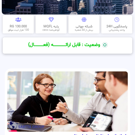
پاسخگویی 24H
شبکه جهانی
رتبه MQFL
130.000 RG
واحد پشتیبانی
بیش از 34 شعبه
گواهینامه cess
130 هزار ثبت موفق
وضعیت : قابل ارائــــــــــــــــــــه (فعـــــــــــــــال)