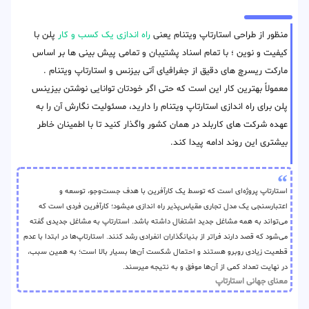
منظور از طراحی استارتاپ ویتنام یعنی
راه اندازی یک کسب و کار
پلن با
کیفیت و نوین ؛ با تمام اسناد پشتیبان و تمامی پیش بینی ها بر اساس
مارکت ریسرچ های دقیق از جغرافیای آتی بیزنس و استارتاپ ویتنام .
معمولاً بهترین کار این است که حتی اگر خودتان توانایی نوشتن بیزینس
پلن برای راه اندازی استارتاپ ویتنام را دارید، مسئولیت نگارش آن را به
عهده شرکت های کاربلد در همان کشور واگذار کنید تا با اطمینان خاطر
بیشتری این روند ادامه پیدا کند.
استارتاپ پروژه‌ای است که توسط یک کارآفرین با هدف جست‌وجو، توسعه و
اعتبارسنجی یک مدل تجاری مقیاس‌پذیر راه اندازی میشود؛ کارآفرین فردی است که
می‌تواند به همه مشاغل جدید اشتغال داشته باشد. استارتاپ به مشاغل جدیدی گفته
می‌شود که قصد دارند فراتر از بنیانگذاران انفرادی رشد کنند. استارتاپ‌ها در ابتدا با عدم
قطعیت زیادی روبرو هستند و احتمال شکست آن‌ها بسیار بالا است؛ به همین سبب،
در نهایت تعداد کمی از آن‌ها موفق و به نتیجه میرسند.
معنای جهانی استارتاپ