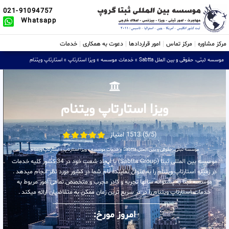
021-91094757
Whatsapp
مرکز مشاوره
مرکز تماس
امور قراردادها
دعوت به همکاری
خدمات
موسسه ثبتی، حقوقی و بین الملل Sabtta
»
خدمات موسسه
»
ویزا استارتاپ
»
استارتاپ ویتنام
ویزا استارتاپ ویتنام
(5/5) 1513 امتیاز
موسسه ثبتی، حقوقی و بین الملل Sabtta
»
خدمات موسسه
»
ویزا استارتاپ
»
استارتاپ ویتنام
موسسه بین المللی ثبتا (Sabtta Group) با ایجاد شعب خود در 34 کشور کلیه خدمات
در زمینه استارتاپ ویتنام را به عنوان نماینده تام شما در کشور مورد نظر انجام میدهد .
موسسه ثبتا به پشتوانه سالها تجربه و کادر مجرب و متخصص تمامی امور مربوط به
خدمات استارتاپ ویتنام را در در سریع ترین زمان ممکن به متقاضیان ارائه میکند .
امروز مورخ: