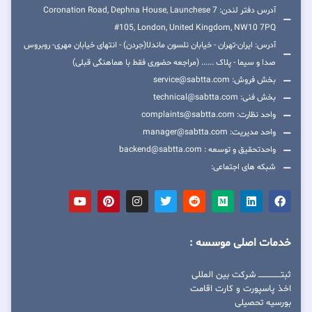
آدرس دفتر لندن: 7 Coronation Road, Dephna House, Launchese
#105, London, United Kingdom, NW10 7PQ
آدرس: ایران-تهران - خیابان نلسون ماندلا(جردن) - انتهای خیابان مهری- روبروس
صدا و سیما - پلاک ...... (مراجعه حضوری فقط با هماهنگی قبلی)
بخش فروش: service@sabtta.com
بخش فنی: technical@sabtta.com
واحد نظارت: complaints@sabtta.com
واحد مدیریت: manager@sabtta.com
واحدتحقیق و توسعه : backend@sabtta.com
شبکه های اجتماعی:
خدمات اصلی موسسه :
ثبتــــــــــــــــ شرکت بین المللی
اخذ پاسپورت و کارت اقامت
بورسیه تحصیلی