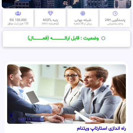
پاسخگویی 24H
شبکه جهانی
رتبه MQFL
130.000 RG
واحد پشتیبانی
بیش از 34 شعبه
گواهینامه cess
130 هزار ثبت موفق
وضعیت : قابل ارائــــــــــــــــــــه (فعـــــــــــــــال)
راه اندازی استارتاپ ویتنام