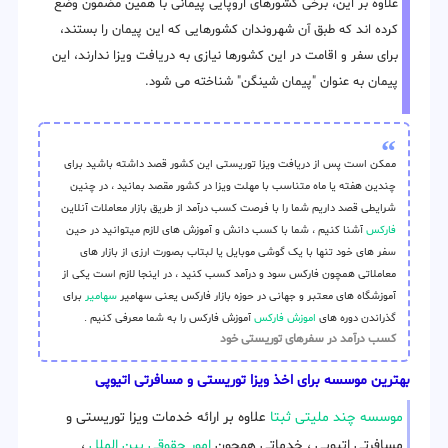
علاوه بر این، برخی کشورهای اروپایی پیمانی با همین مضمون وضع
کرده اند که طبق آن شهروندان کشورهایی که این پیمان را بستند،
برای سفر و اقامت در این کشورها نیازی به دریافت ویزا ندارند، این
پیمان به عنوان "پیمان شینگن" شناخته می شود.
ممکن است پس از دریافت ویزا توریستی این کشور قصد داشته باشید برای
چندین هفته یا ماه متناسب با مهلت ویزا در کشور مقصد بمانید ، در چنین
شرایطی قصد داریم شما را با فرصت کسب درآمد از طریق بازار معاملات آنلاین
فارکس
آشنا کنیم ، شما با کسب دانش و آموزش های لازم میتوانید در حین
سفر های خود تنها با یک گوشی موبایل یا لبتاب بصورت ارزی از بازار های
معاملاتی همچون فارکس سود و درآمد کسب کنید ، در اینجا لازم است یکی از
آموزشگاه های معتبر و جهانی در حوزه بازار فارکس یعنی سهامیر
سهامیر
برای
گذراندن دوره های
اموزش فارکس
آموزش فارکس را به شما معرفی کنیم .
کسب درآمد در سفرهای توریستی خود
بهترین موسسه برای اخذ ویزا توریستی و مسافرتی اتیوپی
موسسه چند ملیتی ثبتا
علاوه بر ارائه خدمات ویزا توریستی و
مسافرتی اتیوپی ، خدماتی همچون
امور حقوقی بین الملل
،