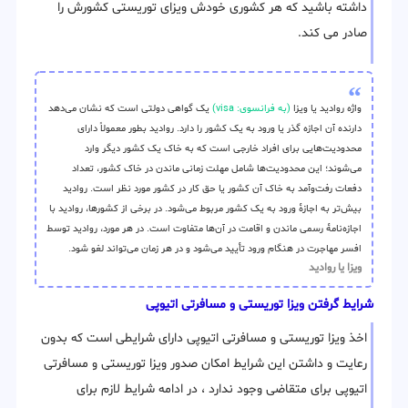
داشته باشید که هر کشوری خودش ویزای توریستی کشورش را
صادر می کند.
واژه روادید یا ویزا
(به فرانسوی: visa)
یک گواهی دولتی است که نشان می‌دهد
دارنده آن اجازه گذر یا ورود به یک کشور را دارد. روادید بطور معمولاً دارای
محدودیت‌هایی برای افراد خارجی است که به خاک یک کشور دیگر وارد
می‌شوند؛ این محدودیت‌ها شامل مهلت زمانی ماندن در خاک کشور، تعداد
دفعات رفت‌وآمد به خاک آن کشور یا حق کار در کشور مورد نظر است. روادید
بیش‌تر به اجازهٔ ورود به یک کشور مربوط می‌شود. در برخی از کشورها، روادید با
اجازه‌نامهٔ رسمی ماندن و اقامت در آن‌ها متفاوت است. در هر مورد، روادید توسط
افسر مهاجرت در هنگام ورود تأیید می‌شود و در هر زمان می‌تواند لغو شود.
ویزا یا روادید
شرایط گرفتن ویزا توریستی و مسافرتی اتیوپی
اخذ ویزا توریستی و مسافرتی اتیوپی دارای شرایطی است که بدون
رعایت و داشتن این شرایط امکان صدور ویزا توریستی و مسافرتی
اتیوپی برای متقاضی وجود ندارد ، در ادامه شرایط لازم برای