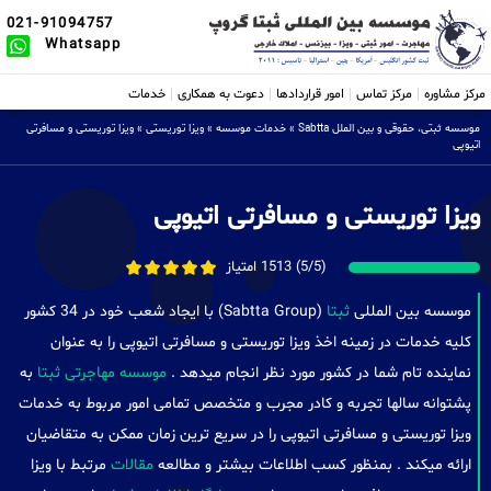
021-91094757
Whatsapp
مرکز مشاوره
مرکز تماس
امور قراردادها
دعوت به همکاری
خدمات
موسسه ثبتی، حقوقی و بین الملل Sabtta
»
خدمات موسسه
»
ویزا توریستی
»
ویزا توریستی و مسافرتی
اتیوپی
ویزا توریستی و مسافرتی اتیوپی
(5/5) 1513 امتیاز
موسسه بین المللی
ثبتا
(Sabtta Group) با ایجاد شعب خود در 34 کشور
کلیه خدمات در زمینه اخذ ویزا توریستی و مسافرتی اتیوپی را به عنوان
نماینده تام شما در کشور مورد نظر انجام میدهد .
موسسه مهاجرتی ثبتا
به
پشتوانه سالها تجربه و کادر مجرب و متخصص تمامی امور مربوط به خدمات
ویزا توریستی و مسافرتی اتیوپی را در سریع ترین زمان ممکن به متقاضیان
ارائه میکند . بمنظور کسب اطلاعات بیشتر و مطالعه
مقالات
مرتبط با ویزا