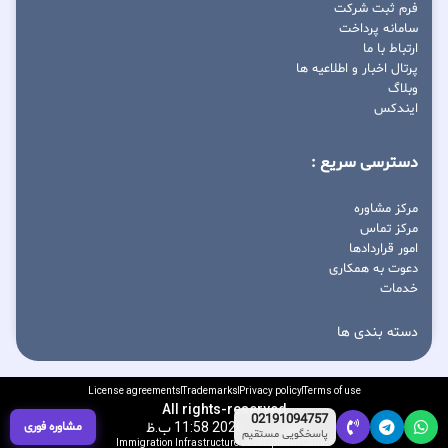
فرم ثبت شرکت
سامانه پرداخت
ارتباط با ما
پرتال اخبار و اطلاعیه ها
وبلاگ
ایندکس
دسترسی سریع :
مرکز مشاوره
مرکز تماس
امور قراردادها
دعوت به همکاری
خدمات
دسته بندی ها
License agreements
Trademarks
Privacy policy
Terms of use
All rights-reserved
02191094757
آگوست 7, 2026 11:58 ب.ظ
مشاوره فوری
پاسخگویی مستقیم
Immigration Infrastructure Development Center