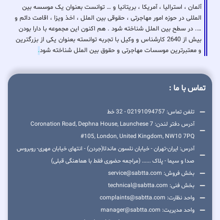
آلمان ، استرالیا ، آمریکا ، بریتانیا و … توانست بعنوان یک موسسه بین
المللی در حوزه امور مهاجرتی ، حقوقی بین الملل ، اخذ ویزا ، اقامت دائم و
…. در سطح بین الملل شناخته شود . هم اکنون این مجموعه با دارا بودن
بیش از 2640 کارشناس و وکیل با تجربه توانسته بعنوان یکی از بزرگترین
و معتبرترین موسسات مهاجرتی و حقوق بین الملل شناخته شود
.
تماس با ما :
تلفن تماس: 02191094757 - 32 خط
آدرس دفتر لندن: 7 Coronation Road, Dephna House, Launchese
#105, London, United Kingdom, NW10 7PQ
آدرس: ایران-تهران - خیابان نلسون ماندلا(جردن) - انتهای خیابان مهری- روبروس
صدا و سیما - پلاک ...... (مراجعه حضوری فقط با هماهنگی قبلی)
بخش فروش: service@sabtta.com
بخش فنی: technical@sabtta.com
واحد نظارت: complaints@sabtta.com
واحد مدیریت: manager@sabtta.com