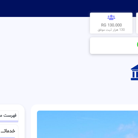
130.000 RG
130 هزار ثبت موفق
فهرست م
خدماتــــ