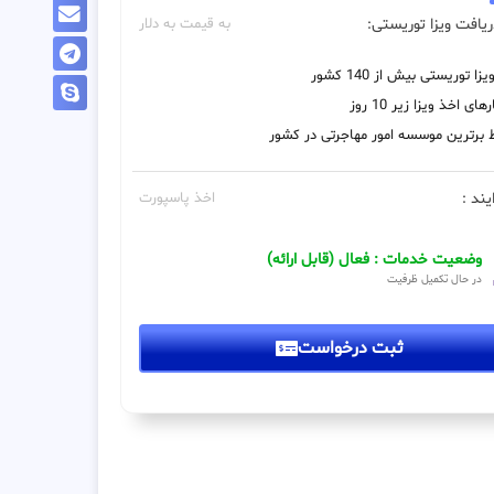
یافت ویزا توریستی:
به قیمت به دلار
زا توریستی بیش از 140 کشور
های اخذ ویزا زیر 10 روز
 برترین موسسه امور مهاجرتی در کشور
یند :
اخذ پاسپورت
وضعیت خدمات : فعال (قابل ارائه)
در حال تکمیل ظرفیت
ثبت درخواست