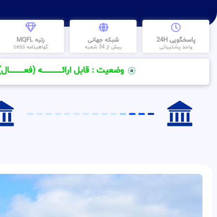
پاسخگویی 24H
شبکه جهانی
رتبه MQFL
واحد پشتیبانی
بیش از 34 شعبه
گواهینامه cess
وضعیت : قابل ارائــــــــــــــــــــه (فعـــــــــــــــال)