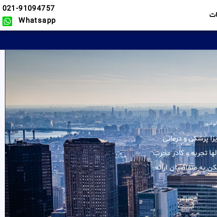
021-91094757
ت
Whatsapp
وادور
 کلیه خدمات در زمینه ویزا پزشکی و درمانی
لها تجربه و کادر مجرب
ن به متقاضیان ارائه