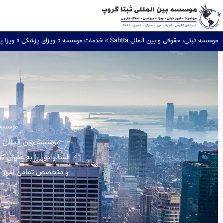
موسسه ثبتی، حقوقی و بین الملل Sabtta
»
خدمات موسسه
»
ویزای پزشکی
»
ویزا پ
موسسه ثب
السالوادور را به عنوان 
و متخصص تمامی امور مرب