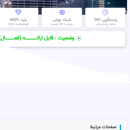
پاسخگویی 24H
شبکه جهانی
رتبه MQFL
واحد پشتیبانی
بیش از 34 شعبه
گواهینامه cess
وضعیت : قابل ارائــــــــــــــــــــه (فعـــــــــــــــال)
صفحات مرتبط