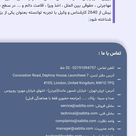
مهاجرتی ، حقوقی بین الملل ، اخذ ویزا ، اقامت دائم و …. در سطح 
بیش از 2640 کارشناس و وکیل با تجربه توانسته بعنوان ی
شناخته شود
.
تماس با ما :
تلفن تماس: 02191094757 - 32 خط
آدرس دفتر لندن: 7 Coronation Road, Dephna House, Launchese
#105, London, United Kingdom, NW10 7PQ
آدرس: ایران-تهران - خیابان نلسون ماندلا(جردن) - انتهای خیابان مهری- روبروس
صدا و سیما - پلاک ...... (مراجعه حضوری فقط با هماهنگی قبلی)
بخش فروش: service@sabtta.com
بخش فنی: technical@sabtta.com
واحد نظارت: complaints@sabtta.com
واحد مدیریت: manager@sabtta.com