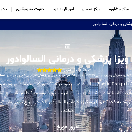
مرکز مشاوره
مرکز تماس
امور قراردادها
دعوت به همکاری
خدما
زشکی و درمانی السالوادور
ویزا پزشکی و درمانی السالوادور
(5/5) 1513 امتیاز
تی، حقوقی و بین الملل Sabtta
»
خدمات موسسه
»
ویزای پزشکی
»
ویزا پزشکی و درمانی السال
موسسه بین المللی ثبتا (Sabtta Group) با ایجاد شعب خود در 34 کشور
نماینده تام شما در کشور مورد نظر انجام میدهد . موسسه ثبتا به پشتوانه سا
وط به خدمات ویزا پزشکی و درمانی السالوادور را در در سریع ترین زمان ممک
میکند .
امروز مورخ: