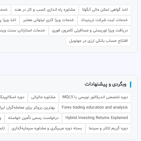
اخذ گواهی تمکن مالی آنگولا
مشاوره راه اندازی کسب و کار در هند
خدما
خدمات ثبت شرکت ترینیداد
خدمات ویزا کاری لیتوانی معتبر
اخذ ویزا 
دریافت ویزا توریستی و مسافرتی کامرون فوری
خدمات استارتاپ سنت وینس
افتتاح حساب بانکی ارزی در جونویل
وبگردی و پیشنهادات
دوره تخصصی اندیکاتور نویسی با MQL5
مشاوره مالیاتی
دوره اسکالپینگ
Forex trading education and analysis
بهترین بروکر برای معامله‌گران ایرا
Hybrid Investing Returns Explained
درخواست رسمی تأمین خواسته
و
دوره گریم تئاتر و سینما
بسته دوره مربیگری و مشاوره سرمایه‌گذاری
تاب