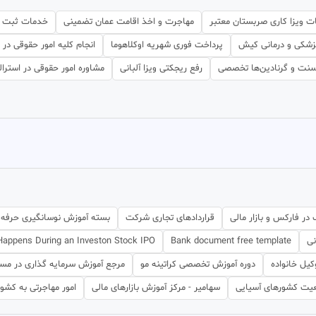
ت ویزا کاری صربستان معتبر
مهاجرت و اخذ اقامت عمان تضمینی
خدمات ثبت ش
پزشکی و درمانی کیش
پرداخت فوری شهریه اوکلاهوما
انجام کلیه امور حقوقی در ب
نت و گرنادین‌ها تخصصی
رفع ریجکتی ویزا آلبانی
مشاوره امور حقوقی در استرالی
 در فارکس و بازار مالی
قراردادهای تجاری شرکت
بسته آموزش نوسانگیری حرفه 
نی
Bank document free template
appens During an Investon Stock IPO
کیل خانواده
دوره آموزش تخصصی کراتینه مو
مرجع آموزش سرمایه گذاری در مس
عیت کشورهای آسیایی
سهامیر - مرکز آموزش بازارهای مالی
امور مهاجرتی به کشو