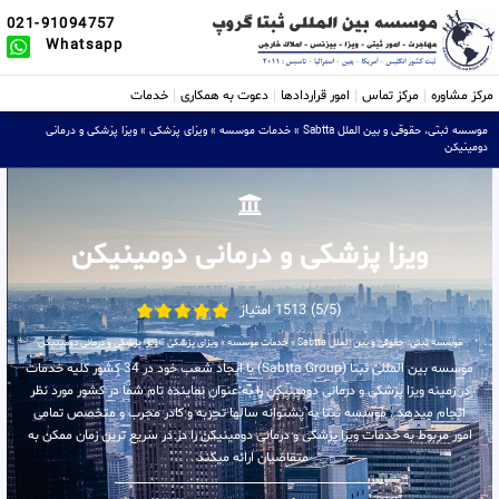
021-91094757
Whatsapp
مرکز مشاوره
مرکز تماس
امور قراردادها
دعوت به همکاری
خدمات
موسسه ثبتی، حقوقی و بین الملل Sabtta
»
خدمات موسسه
»
ویزای پزشکی
»
ویزا پزشکی و درمانی
دومینیکن
ویزا پزشکی و درمانی دومینیکن
(5/5) 1513 امتیاز
موسسه ثبتی، حقوقی و بین الملل Sabtta
»
خدمات موسسه
»
ویزای پزشکی
»
ویزا پزشکی و درمانی دومینیکن
موسسه بین المللی ثبتا (Sabtta Group) با ایجاد شعب خود در 34 کشور کلیه خدمات
در زمینه ویزا پزشکی و درمانی دومینیکن را به عنوان نماینده تام شما در کشور مورد نظر
انجام میدهد . موسسه ثبتا به پشتوانه سالها تجربه و کادر مجرب و متخصص تمامی
امور مربوط به خدمات ویزا پزشکی و درمانی دومینیکن را در در سریع ترین زمان ممکن به
متقاضیان ارائه میکند .