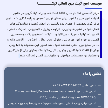
موسسه امور ثبت بین المللی ثبتـــــــــــــــــــــــــــــا
مرکز تخصصی ثبتا در سال 1381 تحت نام و برند ثبتا گروپ در کشور
امارات شهر دبی و کشور ایران استان تهران تاسیس و پایه گذاری شد ، این
مرکز فوق تخصصی از همان بدو تاسیس با ایجاد شعب و نمایندگی های
فعال خود در کشور های ایران ، ترکیه ، برزیل ، اذربایجان ، امارات ، عمان ،
آلمان ، استرالیا ، آمریکا ، بریتانیا و … توانست بعنوان یک موسسه بین
المللی در حوزه امور مهاجرتی ، حقوقی بین الملل ، اخذ ویزا ، اقامت دائم و
…. در سطح بین الملل شناخته شود . هم اکنون این مجموعه با دارا بودن
بیش از 2640 کارشناس و وکیل با تجربه توانسته بعنوان یکی از بزرگترین
و معتبرترین موسسات مهاجرتی و حقوق بین الملل شناخته شود
.
تماس با ما :
تلفن تماس: 02191094757 - 32 خط
آدرس دفتر لندن: 7 Coronation Road, Dephna House, Launchese
#105, London, United Kingdom, NW10 7PQ
آدرس: ایران-تهران - خیابان نلسون ماندلا(جردن) - انتهای خیابان مهری- روبروس