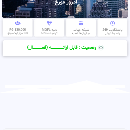
امروز مورخ:
پاسخگویی 24H
شبکه جهانی
رتبه MQFL
130.000 RG
واحد پشتیبانی
بیش از 34 شعبه
گواهینامه cess
130 هزار ثبت موفق
وضعیت : قابل ارائــــــــــــــــــــه (فعـــــــــــــــال)