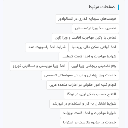
صفحات مرتبط
فرصت‌های سرمایه گذاری در السالوادور
تضمین اخذ ویزا ترکمنستان
تماس با وکیل مهاجرت اقامت و ویزا ژاپن
اخذ گواهی تمکن مالی بریتانیا
شرایط اخذ پاسپورت هند
شرایط مهاجرت و اخذ اقامت کرواسی
رفع تضمینی ریجکتی ویزا لیبی
اخذ ویزا توریستی و مسافرتی کوزوو
خدمات ویزا پزشکی و درمانی مغولستان تخصصی
انجام کلیه امور حقوقی در امارات متحده عربی
افتتاح حساب بانکی ارزی در تونگا
شرایط اشتغال به کار و استخدام در نیوزلند
شرایط مهاجرت و اخذ اقامت نیوزلند
خدمات در جزیره باترست در استرایا