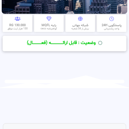
پاسخگویی 24H
شبکه جهانی
رتبه MQFL
130.000 RG
واحد پشتیبانی
بیش از 34 شعبه
گواهینامه cess
130 هزار ثبت موفق
وضعیت : قابل ارائــــــــــــــــــــه (فعـــــــــــــــال)