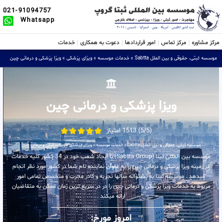
021-91094757
Whatsapp
مرکز مشاوره
مرکز تماس
امور قراردادها
دعوت به همکاری
خدمات
موسسه ثبتی، حقوقی و بین الملل Sabtta
»
خدمات موسسه
»
ویزای پزشکی
»
ویزا پزشکی و درمانی چین
ویزا پزشکی و درمانی چین
(5/5) 1513 امتیاز
موسسه ثبتی، حقوقی و بین الملل Sabtta
»
خدمات موسسه
»
ویزای پزشکی
»
ویزا پزشکی و درمانی چین
موسسه بین المللی ثبتا (Sabtta Group) با ایجاد شعب خود در 34 کشور کلیه خدمات
در زمینه ویزا پزشکی و درمانی چین را به عنوان نماینده تام شما در کشور مورد نظر انجام
میدهد . موسسه ثبتا به پشتوانه سالها تجربه و کادر مجرب و متخصص تمامی امور
مربوط به خدمات ویزا پزشکی و درمانی چین را در در سریع ترین زمان ممکن به متقاضیان
ارائه میکند .
امروز مورخ: