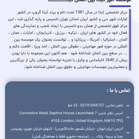
مرکز تخصصی ثبتا در سال 1381 تحت نام و برند ثبتا گروپ در کشور
امارات شهر دبی و کشور ایران استان تهران تاسیس و پایه گذاری شد ، این
مرکز فوق تخصصی از همان بدو تاسیس با ایجاد شعب و نمایندگی های
فعال خود در کشور های ایران ، ترکیه ، برزیل ، اذربایجان ، امارات ، عمان ،
آلمان ، استرالیا ، آمریکا ، بریتانیا و … توانست بعنوان یک موسسه بین
المللی در حوزه امور مهاجرتی ، حقوقی بین الملل ، اخذ ویزا ، اقامت دائم و
…. در سطح بین الملل شناخته شود . هم اکنون این مجموعه با دارا بودن
بیش از 2640 کارشناس و وکیل با تجربه توانسته بعنوان یکی از بزرگترین
و معتبرترین موسسات مهاجرتی و حقوق بین الملل شناخته شود
.
تماس با ما :
تلفن تماس: 02191094757 - 32 خط
آدرس دفتر لندن: 7 Coronation Road, Dephna House, Launchese
#105, London, United Kingdom, NW10 7PQ
آدرس: ایران-تهران - خیابان نلسون ماندلا(جردن) - انتهای خیابان مهری- روبروس
صدا و سیما - پلاک ...... (مراجعه حضوری فقط با هماهنگی قبلی)