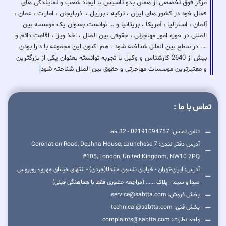
مرکز فوق تخصصی از همان بدو تاسیس با ایجاد شعب و نمایندگی های
فعال خود در کشور های ایران ، ترکیه ، برزیل ، اذربایجان ، امارات ، عمان ،
آلمان ، استرالیا ، آمریکا ، بریتانیا و … توانست بعنوان یک موسسه بین
المللی در حوزه امور مهاجرتی ، حقوقی بین الملل ، اخذ ویزا ، اقامت دائم و
…. در سطح بین الملل شناخته شود . هم اکنون این مجموعه با دارا بودن
بیش از 2640 کارشناس و وکیل با تجربه توانسته بعنوان یکی از بزرگترین
و معتبرترین موسسات مهاجرتی و حقوق بین الملل شناخته شود
.
تماس با ما :
تلفن تماس: 02191094757 - 32 خط
آدرس دفتر لندن: 7 Coronation Road, Dephna House, Launchese
#105, London, United Kingdom, NW10 7PQ
آدرس: ایران-تهران - خیابان نلسون ماندلا(جردن) - انتهای خیابان مهری- روبروس
صدا و سیما - پلاک ...... (مراجعه حضوری فقط با هماهنگی قبلی)
بخش فروش: service@sabtta.com
بخش فنی: technical@sabtta.com
واحد نظارت: complaints@sabtta.com