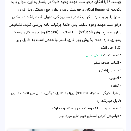
چیست؟ آیا امکان درخواست مجدد وجود دارد؟ در پاسخ به این سوال باید
بگوییم که معمولا امکان درخواست دوباره برای رفع ریجکتی ویزا کاری
استرالیا وجود دارد، مگر اینکه در نامه ریجکتی عنوان شده باشد که امکان
درخواست مجدد وجود ندارد. پس حتما جزئیات نامه بررسی کنید. تشخیص
میان عدم پذیرش (refusal) و یا استرداد (return) ویزای ریجکتی اهمیت
بسیاری دارد. عدم پذیرش ویزا کاری استرالیا ممکن است به دلایل زیر
اتفاق می افتد:
• عدم اثبات
تمکن مالی
• اثبات هدف سفر
• دلایل پزشکی
• امنیتی
• کیفری
از طرف دیگر، استرداد (return) ویزا به دلایل دیگری اتفاق می افتد که این
دلایل عبارتند از:
• عدم وجود و یا نادرست بودن اسناد و مدارک
• فراموش کردن امضای فرم های مورد نیاز