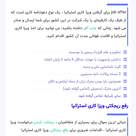
job offer برای گرفتن ویزا کاری استرالیا ، یک نوع دعوتنامه کاری است که
از طرف یک کارفرمای یا یک شرکت در این کشور برای شما ارسال و صادر
می شود. زمانی که
جاب آفر
داشته باشید، می توانید برای اخذ ویزا کاری
استرالیا و اقامت طولانی مدت آن کشور اقدام کنید.
تنظیم و عقد قرارداد رسمی با موسسه
داشتن پاسپورت با مهلت حداقل 6 ماهه تا پایان انقضا
کارت شناسایی ملی و جدید
3 نسخه وکالت نامه محضری
همچنین دارا بودن مدرک زبان از جمله آیلتس و تافل
آخرین مدرک تحصیلی (تماس گرفته شود)
سایر شرایط: تماس گرفته شود
رفع ریجکتی ویزا کاری استرالیا
حیاتی ترین سوال برای بسیاری از متقاضیان ،
ریجکت شدن
درخواست ویزا
کاری استرالیا ، اقدامات ضروری برای
رفع ریجکتی
ویزا کاری استرالیا