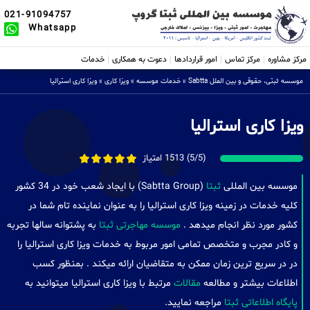
021-91094757
Whatsapp
مرکز مشاوره
مرکز تماس
امور قراردادها
دعوت به همکاری
خدمات
موسسه ثبتی، حقوقی و بین الملل Sabtta
»
خدمات موسسه
»
ویزا کاری
»
ویزا کاری استرالیا
ویزا کاری استرالیا
(5/5) 1513 امتیاز
موسسه بین المللی
ثبتا
(Sabtta Group) با ایجاد شعب خود در 34 کشور
کلیه خدمات در زمینه ویزا کاری استرالیا را به عنوان نماینده تام شما در
کشور مورد نظر انجام میدهد .
موسسه مهاجرتی ثبتا
به پشتوانه سالها تجربه
و کادر مجرب و متخصص تمامی امور مربوط به خدمات ویزا کاری استرالیا را
در در سریع ترین زمان ممکن به متقاضیان ارائه میکند . بمنظور کسب
اطلاعات بیشتر و مطالعه
مقالات
مرتبط با ویزا کاری استرالیا میتوانید به
پایگاه اطلاعاتی ثبتا
مراجعه نمایید.