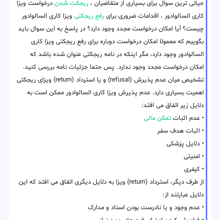
حیاتی ترین سوال برای بسیاری از متقاضیان ،
ریجکت شدن
درخواست ویزا
کاری السالوادور ، اقدامات ضروری برای
رفع ریجکتی
ویزا کاری السالوادور
چیست؟ آیا امکان درخواست مجدد وجود دارد؟ در پاسخ به این سوال باید
بگوییم که معمولا امکان درخواست دوباره برای رفع ریجکتی ویزا کاری
السالوادور وجود دارد، مگر اینکه در نامه ریجکتی عنوان شده باشد که
امکان درخواست مجدد وجود ندارد. پس حتما جزئیات نامه بررسی کنید.
تشخیص میان عدم پذیرش (refusal) و یا استرداد (return) ویزای ریجکتی
اهمیت بسیاری دارد. عدم پذیرش ویزا کاری السالوادور ممکن است به
دلایل زیر اتفاق می افتد:
• عدم اثبات
تمکن مالی
• اثبات هدف سفر
• دلایل پزشکی
• امنیتی
• کیفری
از طرف دیگر، استرداد (return) ویزا به دلایل دیگری اتفاق می افتد که این
دلایل عبارتند از:
• عدم وجود و یا نادرست بودن اسناد و مدارک