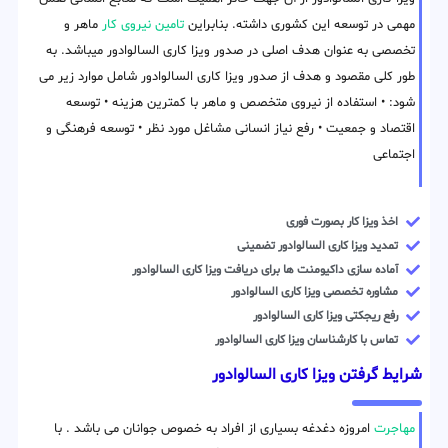
مهمی در توسعه این کشوری داشته. بنابراین
تامین نیروی کار
ماهر و
تخصصی به عنوان هدف اصلی در صدور ویزا کاری السالوادور میباشد. به
طور کلی مقصود و هدف از صدور ویزا کاری السالوادور شامل موارد زیر می
شود: • استفاده از نیروی متخصص و ماهر با کمترین هزینه • توسعه
اقتصاد و جمعیت • رفع نیاز انسانی مشاغل مورد نظر • توسعه فرهنگی و
اجتماعی
اخذ ویزا کار بصورت فوری
تمدید ویزا کاری السالوادور تضمینی
آماده سازی داکیومنت ها برای دریافت ویزا کاری السالوادور
مشاوره تخصصی ویزا کاری السالوادور
رفع ریجکتی ویزا کاری السالوادور
تماس با کارشناسان ویزا کاری السالوادور
شرایط گرفتن ویزا کاری السالوادور
مهاجرت
امروزه دغدغه بسیاری از افراد به خصوص جوانان می باشد . با