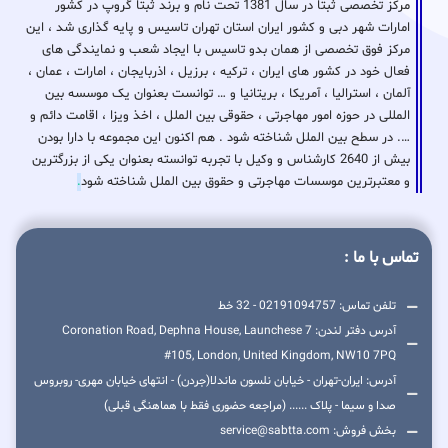
مرکز تخصصی ثبتا در سال 1381 تحت نام و برند ثبتا گروپ در کشور
امارات شهر دبی و کشور ایران استان تهران تاسیس و پایه گذاری شد ، این
مرکز فوق تخصصی از همان بدو تاسیس با ایجاد شعب و نمایندگی های
فعال خود در کشور های ایران ، ترکیه ، برزیل ، اذربایجان ، امارات ، عمان ،
آلمان ، استرالیا ، آمریکا ، بریتانیا و … توانست بعنوان یک موسسه بین
المللی در حوزه امور مهاجرتی ، حقوقی بین الملل ، اخذ ویزا ، اقامت دائم و
…. در سطح بین الملل شناخته شود . هم اکنون این مجموعه با دارا بودن
بیش از 2640 کارشناس و وکیل با تجربه توانسته بعنوان یکی از بزرگترین
و معتبرترین موسسات مهاجرتی و حقوق بین الملل شناخته شود
.
تماس با ما :
تلفن تماس: 02191094757 - 32 خط
آدرس دفتر لندن: 7 Coronation Road, Dephna House, Launchese
#105, London, United Kingdom, NW10 7PQ
آدرس: ایران-تهران - خیابان نلسون ماندلا(جردن) - انتهای خیابان مهری- روبروس
صدا و سیما - پلاک ...... (مراجعه حضوری فقط با هماهنگی قبلی)
بخش فروش: service@sabtta.com