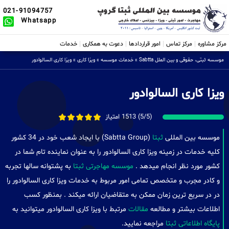
021-91094757
Whatsapp
مرکز مشاوره
مرکز تماس
امور قراردادها
دعوت به همکاری
خدمات
موسسه ثبتی، حقوقی و بین الملل Sabtta
»
خدمات موسسه
»
ویزا کاری
»
ویزا کاری السالوادور
ویزا کاری السالوادور
(5/5) 1513 امتیاز
موسسه بین المللی
ثبتا
(Sabtta Group) با ایجاد شعب خود در 34 کشور
کلیه خدمات در زمینه ویزا کاری السالوادور را به عنوان نماینده تام شما در
کشور مورد نظر انجام میدهد .
موسسه مهاجرتی ثبتا
به پشتوانه سالها تجربه
و کادر مجرب و متخصص تمامی امور مربوط به خدمات ویزا کاری السالوادور را
در در سریع ترین زمان ممکن به متقاضیان ارائه میکند . بمنظور کسب
اطلاعات بیشتر و مطالعه
مقالات
مرتبط با ویزا کاری السالوادور میتوانید به
پایگاه اطلاعاتی ثبتا
مراجعه نمایید.