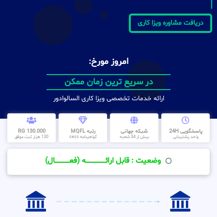
دریافت مشاوره ویزا کاری
امروز مورخ:
در سریع ترین زمان ممکن
ارائه خدمات تخصصی ویزا کاری السالوادور
پاسخگویی 24H
شبکه جهانی
رتبه MQFL
130.000 RG
واحد پشتیبانی
بیش از 34 شعبه
گواهینامه cess
130 هزار ثبت موفق
وضعیت : قابل ارائــــــــــــــــــــه (فعـــــــــــــــال)