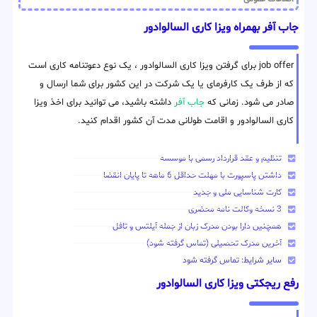
جاب آفر بهمراه ویزا کاری السالوادور
job offer برای گرفتن ویزا کاری السالوادور ، یک نوع دعوتنامه کاری است
که از طرف یک کارفرمای یا یک شرکت در این کشور برای شما ارسال و
صادر می شود. زمانی که
جاب آفر
داشته باشید، می توانید برای اخذ ویزا
کاری السالوادور و اقامت طولانی مدت آن کشور اقدام کنید.
تنظیم و عقد قرارداد رسمی با موسسه
داشتن پاسپورت با مهلت حداقل 6 ماهه تا پایان انقضا
کارت شناسایی ملی و جدید
3 نسخه وکالت نامه محضری
همچنین دارا بودن مدرک زبان از جمله آیلتس و تافل
آخرین مدرک تحصیلی (تماس گرفته شود)
سایر شرایط: تماس گرفته شود
رفع ریجکتی ویزا کاری السالوادور