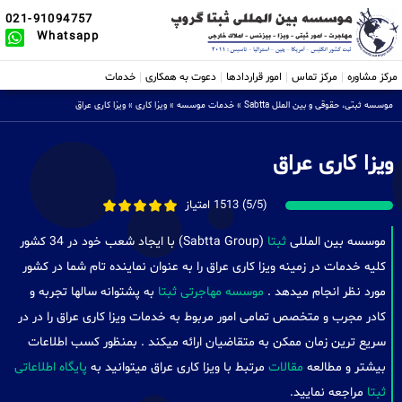
021-91094757
Whatsapp
مرکز مشاوره
مرکز تماس
امور قراردادها
دعوت به همکاری
خدمات
موسسه ثبتی، حقوقی و بین الملل Sabtta
»
خدمات موسسه
»
ویزا کاری
»
ویزا کاری عراق
ویزا کاری عراق
(5/5) 1513 امتیاز
موسسه بین المللی
ثبتا
(Sabtta Group) با ایجاد شعب خود در 34 کشور
کلیه خدمات در زمینه ویزا کاری عراق را به عنوان نماینده تام شما در کشور
مورد نظر انجام میدهد .
موسسه مهاجرتی ثبتا
به پشتوانه سالها تجربه و
کادر مجرب و متخصص تمامی امور مربوط به خدمات ویزا کاری عراق را در در
سریع ترین زمان ممکن به متقاضیان ارائه میکند . بمنظور کسب اطلاعات
بیشتر و مطالعه
مقالات
مرتبط با ویزا کاری عراق میتوانید به
پایگاه اطلاعاتی
ثبتا
مراجعه نمایید.