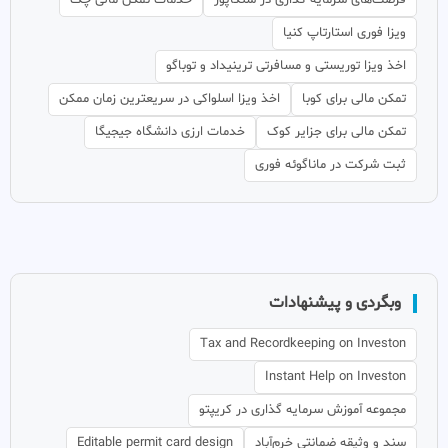
فرصت‌های سرمایه گذاری در سنگاپور
خدمات تمکن مالی چک
ویزا فوری استارتاپ کنیا
اخذ ویزا توریستی و مسافرتی ترینیداد و توباگو
تمکن مالی برای کوبا
اخذ ویزا اسلواکی در سریعترین زمان ممکن
تمکن مالی برای جزایر کوک
خدمات ارزی دانشگاه جیجیگا
ثبت شرکت در ماناگوئه فوری
وبگردی و پیشنهادات
Tax and Recordkeeping on Investon
Instant Help on Investon
مجموعه آموزش سرمایه گذاری در کریپتو
سند و وثیقه ضمانتی خرم‌آباد
Editable permit card design