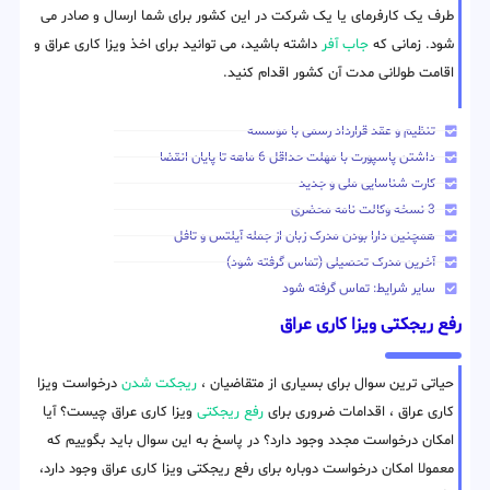
طرف یک کارفرمای یا یک شرکت در این کشور برای شما ارسال و صادر می
شود. زمانی که
جاب آفر
داشته باشید، می توانید برای اخذ ویزا کاری عراق و
اقامت طولانی مدت آن کشور اقدام کنید.
تنظیم و عقد قرارداد رسمی با موسسه
داشتن پاسپورت با مهلت حداقل 6 ماهه تا پایان انقضا
کارت شناسایی ملی و جدید
3 نسخه وکالت نامه محضری
همچنین دارا بودن مدرک زبان از جمله آیلتس و تافل
آخرین مدرک تحصیلی (تماس گرفته شود)
سایر شرایط: تماس گرفته شود
رفع ریجکتی ویزا کاری عراق
حیاتی ترین سوال برای بسیاری از متقاضیان ،
ریجکت شدن
درخواست ویزا
کاری عراق ، اقدامات ضروری برای
رفع ریجکتی
ویزا کاری عراق چیست؟ آیا
امکان درخواست مجدد وجود دارد؟ در پاسخ به این سوال باید بگوییم که
معمولا امکان درخواست دوباره برای رفع ریجکتی ویزا کاری عراق وجود دارد،