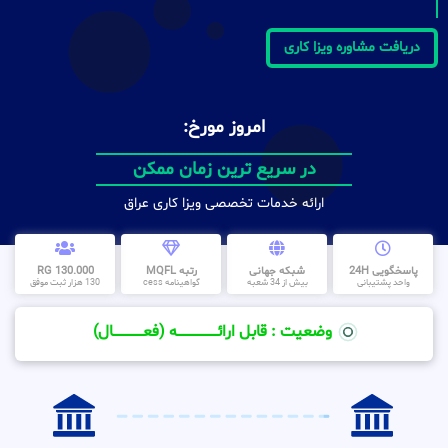
دریافت مشاوره ویزا کاری
امروز مورخ:
در سریع ترین زمان ممکن
ارائه خدمات تخصصی ویزا کاری عراق
پاسخگویی 24H
شبکه جهانی
رتبه MQFL
130.000 RG
واحد پشتیبانی
بیش از 34 شعبه
گواهینامه cess
130 هزار ثبت موفق
وضعیت : قابل ارائــــــــــــــــــــه (فعـــــــــــــــال)