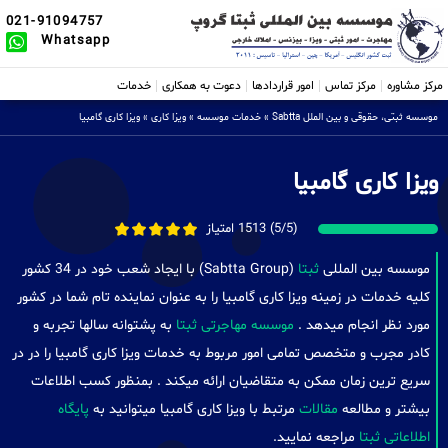
021-91094757
Whatsapp
مرکز مشاوره
مرکز تماس
امور قراردادها
دعوت به همکاری
خدمات
موسسه ثبتی، حقوقی و بین الملل Sabtta
»
خدمات موسسه
»
ویزا کاری
»
ویزا کاری گامبیا
ویزا کاری گامبیا
(5/5) 1513 امتیاز
موسسه بین المللی
ثبتا
(Sabtta Group) با ایجاد شعب خود در 34 کشور
کلیه خدمات در زمینه ویزا کاری گامبیا را به عنوان نماینده تام شما در کشور
مورد نظر انجام میدهد .
موسسه مهاجرتی ثبتا
به پشتوانه سالها تجربه و
کادر مجرب و متخصص تمامی امور مربوط به خدمات ویزا کاری گامبیا را در در
سریع ترین زمان ممکن به متقاضیان ارائه میکند . بمنظور کسب اطلاعات
بیشتر و مطالعه
مقالات
مرتبط با ویزا کاری گامبیا میتوانید به
پایگاه
اطلاعاتی ثبتا
مراجعه نمایید.