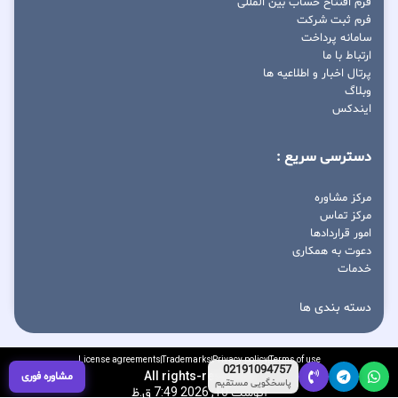
فرم افتتاح حساب بین المللی
فرم ثبت شرکت
سامانه پرداخت
ارتباط با ما
پرتال اخبار و اطلاعیه ها
وبلاگ
ایندکس
دسترسی سریع :
مرکز مشاوره
مرکز تماس
امور قراردادها
دعوت به همکاری
خدمات
دسته بندی ها
License agreements
Trademarks
Privacy policy
Terms of use
02191094757
All rights-reserved
مشاوره فوری
پاسخگویی مستقیم
آگوست 10, 2026 7:49 ق.ظ