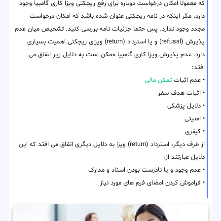
که معمولا امکان درخواست دوباره برای رفع ریجکتی ویزا کاری گامبیا وجود
دارد، مگر اینکه در نامه ریجکتی عنوان شده باشد که امکان درخواست
مجدد وجود ندارد. پس حتما جزئیات نامه بررسی کنید. تشخیص میان عدم
پذیرش (refusal) و یا استرداد (return) ویزای ریجکتی اهمیت بسیاری
دارد. عدم پذیرش ویزا کاری گامبیا ممکن است به دلایل زیر اتفاق می
افتد:
• عدم اثبات
تمکن مالی
• اثبات هدف سفر
• دلایل پزشکی
• امنیتی
• کیفری
از طرف دیگر، استرداد (return) ویزا به دلایل دیگری اتفاق می افتد که این
دلایل عبارتند از:
• عدم وجود و یا نادرست بودن اسناد و مدارک
• فراموش کردن امضای فرم های مورد نیاز