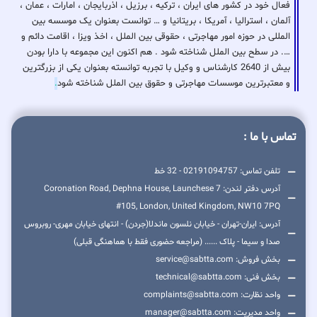
فعال خود در کشور های ایران ، ترکیه ، برزیل ، اذربایجان ، امارات ، عمان ،
آلمان ، استرالیا ، آمریکا ، بریتانیا و … توانست بعنوان یک موسسه بین
المللی در حوزه امور مهاجرتی ، حقوقی بین الملل ، اخذ ویزا ، اقامت دائم و
…. در سطح بین الملل شناخته شود . هم اکنون این مجموعه با دارا بودن
بیش از 2640 کارشناس و وکیل با تجربه توانسته بعنوان یکی از بزرگترین
و معتبرترین موسسات مهاجرتی و حقوق بین الملل شناخته شود
.
تماس با ما :
تلفن تماس: 02191094757 - 32 خط
آدرس دفتر لندن: 7 Coronation Road, Dephna House, Launchese
#105, London, United Kingdom, NW10 7PQ
آدرس: ایران-تهران - خیابان نلسون ماندلا(جردن) - انتهای خیابان مهری- روبروس
صدا و سیما - پلاک ...... (مراجعه حضوری فقط با هماهنگی قبلی)
بخش فروش: service@sabtta.com
بخش فنی: technical@sabtta.com
واحد نظارت: complaints@sabtta.com
واحد مدیریت: manager@sabtta.com