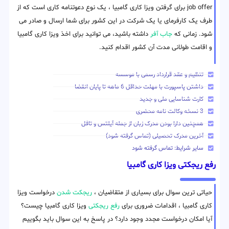
job offer برای گرفتن ویزا کاری گامبیا ، یک نوع دعوتنامه کاری است که از
طرف یک کارفرمای یا یک شرکت در این کشور برای شما ارسال و صادر می
شود. زمانی که
جاب آفر
داشته باشید، می توانید برای اخذ ویزا کاری گامبیا
و اقامت طولانی مدت آن کشور اقدام کنید.
تنظیم و عقد قرارداد رسمی با موسسه
داشتن پاسپورت با مهلت حداقل 6 ماهه تا پایان انقضا
کارت شناسایی ملی و جدید
3 نسخه وکالت نامه محضری
همچنین دارا بودن مدرک زبان از جمله آیلتس و تافل
آخرین مدرک تحصیلی (تماس گرفته شود)
سایر شرایط: تماس گرفته شود
رفع ریجکتی ویزا کاری گامبیا
حیاتی ترین سوال برای بسیاری از متقاضیان ،
ریجکت شدن
درخواست ویزا
کاری گامبیا ، اقدامات ضروری برای
رفع ریجکتی
ویزا کاری گامبیا چیست؟
آیا امکان درخواست مجدد وجود دارد؟ در پاسخ به این سوال باید بگوییم