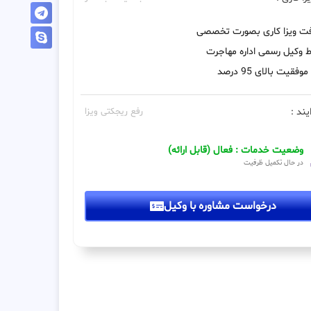
فت ویزا کاری بصورت تخصصی
 وکیل رسمی اداره مهاجرت
فقیت بالای 95 درصد
یند :
رفع ریجکتی ویزا
وضعیت خدمات : فعال (قابل ارائه)
در حال تکمیل ظرفیت
درخواست مشاوره با وکیل