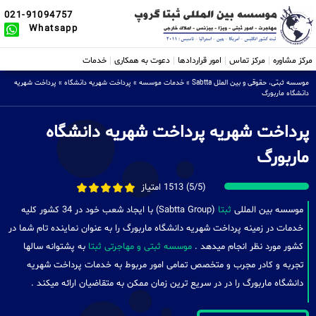
021-91094757
Whatsapp
مرکز مشاوره
مرکز تماس
امور قراردادها
دعوت به همکاری
خدمات
موسسه ثبتی، حقوقی و بین الملل Sabtta
»
خدمات موسسه
»
پرداخت شهریه دانشگاه
»
پرداخت شهریه
دانشگاه ماربورگ
پرداخت شهریه پرداخت شهریه دانشگاه
ماربورگ
(5/5) 1513 امتیاز
موسسه بین المللی
ثبتا
(Sabtta Group) با ایجاد شعب خود در 34 کشور کلیه
خدمات در زمینه پرداخت شهریه دانشگاه ماربورگ را به عنوان نماینده تام شما در
کشور مورد نظر انجام میدهد .
موسسه ثبتی و مهاجرتی ثبتا
به پشتوانه سالها
تجربه و کادر مجرب و متخصص تمامی امور مربوط به خدمات پرداخت شهریه
دانشگاه ماربورگ را در در سریع ترین زمان ممکن به متقاضیان ارائه میکند .