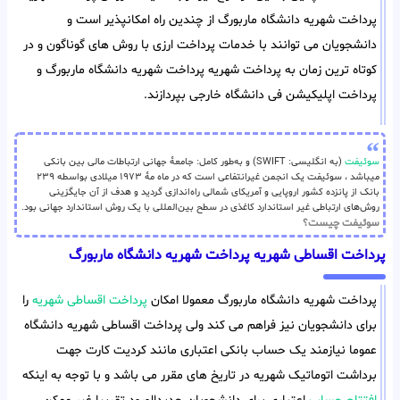
پرداخت شهریه دانشگاه ماربورگ از چندین راه امکانپذیر است و
دانشجویان می توانند با خدمات پرداخت ارزی با روش های گوناگون و در
کوتاه ترین زمان به پرداخت شهریه پرداخت شهریه دانشگاه ماربورگ و
پرداخت اپلیکیشن فی دانشگاه خارجی بپردازند.
سوئیفت
(به انگلیسی: SWIFT) و به‌طور کامل: جامعهٔ جهانی ارتباطات مالی بین بانکی
میباشد ، سوئیفت یک انجمن غیرانتفاعی است که در ماه مهٔ ۱۹۷۳ میلادی بواسطه ۲۳۹
بانک از پانزده کشور اروپایی و آمریکای شمالی راه‌اندازی گردید و هدف از آن جایگزینی
روش‌های ارتباطی غیر استاندارد کاغذی در سطح بین‌المللی با یک روش استاندارد جهانی بود.
سوئیفت چیست؟
پرداخت اقساطی شهریه پرداخت شهریه دانشگاه ماربورگ
پرداخت شهریه دانشگاه ماربورگ معمولا امکان
پرداخت اقساطی شهریه
را
برای دانشجویان نیز فراهم می کند ولی پرداخت اقساطی شهریه دانشگاه
عموما نیازمند یک حساب بانکی اعتباری مانند کردیت کارت جهت
برداشت اتوماتیک شهریه در تاریخ های مقرر می باشد و با توجه به اینکه