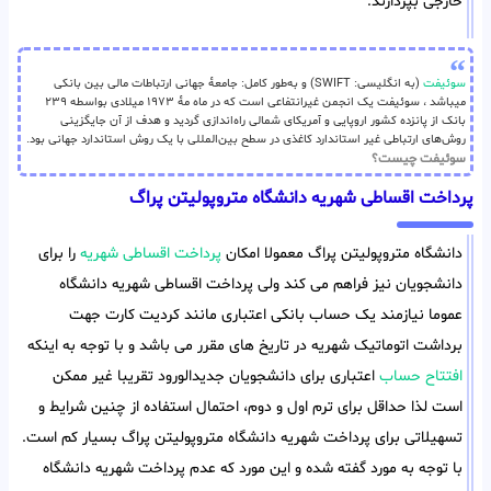
خارجی بپردازند.
سوئیفت
(به انگلیسی: SWIFT) و به‌طور کامل: جامعهٔ جهانی ارتباطات مالی بین بانکی
میباشد ، سوئیفت یک انجمن غیرانتفاعی است که در ماه مهٔ ۱۹۷۳ میلادی بواسطه ۲۳۹
بانک از پانزده کشور اروپایی و آمریکای شمالی راه‌اندازی گردید و هدف از آن جایگزینی
روش‌های ارتباطی غیر استاندارد کاغذی در سطح بین‌المللی با یک روش استاندارد جهانی بود.
سوئیفت چیست؟
پرداخت اقساطی شهریه دانشگاه متروپولیتن پراگ
دانشگاه متروپولیتن پراگ معمولا امکان
پرداخت اقساطی شهریه
را برای
دانشجویان نیز فراهم می کند ولی پرداخت اقساطی شهریه دانشگاه
عموما نیازمند یک حساب بانکی اعتباری مانند کردیت کارت جهت
برداشت اتوماتیک شهریه در تاریخ های مقرر می باشد و با توجه به اینکه
افتتاح حساب
اعتباری برای دانشجویان جدیدالورود تقریبا غیر ممکن
است لذا حداقل برای ترم اول و دوم، احتمال استفاده از چنین شرایط و
تسهیلاتی برای پرداخت شهریه دانشگاه متروپولیتن پراگ بسیار کم است.
با توجه به مورد گفته شده و این مورد که عدم پرداخت شهریه دانشگاه