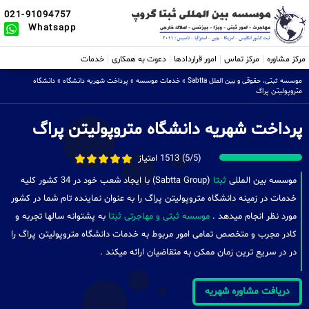
021-91094757
Whatsapp
مرکز مشاوره
مرکز تماس
امور قراردادها
دعوت به همکاری
خدمات
موسسه ثبتی، حقوقی و بین الملل Sabtta
»
خدمات موسسه
»
پرداخت شهریه دانشگاه
»
دانشگاه
متروپولیتن پراگ
پرداخت شهریه دانشگاه متروپولیتن پراگ
(5/5) 1513 امتیاز
موسسه بین المللی
ثبتا
(Sabtta Group) با ایجاد شعب خود در 34 کشور کلیه
خدمات در زمینه دانشگاه متروپولیتن پراگ را به عنوان نماینده تام شما در کشور
مورد نظر انجام میدهد .
موسسه ثبتی و مهاجرتی ثبتا
به پشتوانه سالها تجربه و
کادر مجرب و متخصص تمامی امور مربوط به خدمات دانشگاه متروپولیتن پراگ را
در در سریع ترین زمان ممکن به متقاضیان ارائه میکند .
دریافت مشاوره شهریه