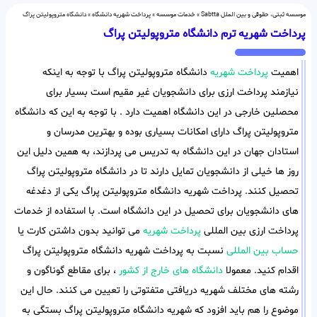
موسسه ثبتی، حقوقی و بین الملل Sabtta
»
خدمات موسسه
»
پرداخت شهریه دانشگاه
»
دانشگاه متروپولیتن پراگ
پرداخت شهریه ترم دانشگاه متروپولیتن پراگ
اهمیت
پرداخت شهریه
دانشگاه متروپولیتن پراگ با توجه به اینکه
نیازمند پرداخت ارزی برای دانشجویان غیر مقیم است بسیار برای
محصلین خارجی در این دانشگاه اهمیت دارد . با توجه به این که دانشگاه
متروپولیتن پراگ دارای امکانات بسیاری بوده و بهترین مدرسان و
استادان جهان در این دانشگاه به تدریس می پردازند، به همین دلیل این
روز ها خیلی از دانشجویان تمایل دارند تا در دانشگاه متروپولیتن پراگ
تحصیل کنند. پرداخت شهریه دانشگاه متروپولیتن پراگ یکی از دغدغه
های دانشجویان برای تحصیل در این دانشگاه است. با استفاده از خدمات
پرداخت ارزی بین المللی
پرداخت شهریه
می توانید بدون داشتن کارت یا
حساب بین المللی
نسبت به پرداخت شهریه دانشگاه متروپولیتن پراگ
اقدام کنید. معمولا
دانشگاه های خارج از کشور
، برای مقاطع گوناگون و
رشته های مختلف شهریه دریافتی متفتوتی را تعیین می کنند. حال این
موضوع را هم باید افزود که شهریه دانشگاه متروپولیتن پراگ بستگی به