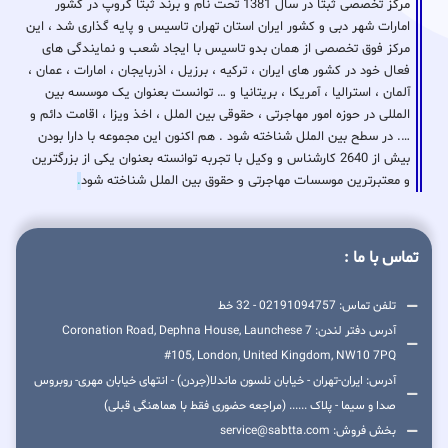
مرکز تخصصی ثبتا در سال 1381 تحت نام و برند ثبتا گروپ در کشور
امارات شهر دبی و کشور ایران استان تهران تاسیس و پایه گذاری شد ، این
مرکز فوق تخصصی از همان بدو تاسیس با ایجاد شعب و نمایندگی های
فعال خود در کشور های ایران ، ترکیه ، برزیل ، اذربایجان ، امارات ، عمان ،
آلمان ، استرالیا ، آمریکا ، بریتانیا و … توانست بعنوان یک موسسه بین
المللی در حوزه امور مهاجرتی ، حقوقی بین الملل ، اخذ ویزا ، اقامت دائم و
…. در سطح بین الملل شناخته شود . هم اکنون این مجموعه با دارا بودن
بیش از 2640 کارشناس و وکیل با تجربه توانسته بعنوان یکی از بزرگترین
و معتبرترین موسسات مهاجرتی و حقوق بین الملل شناخته شود
.
تماس با ما :
تلفن تماس: 02191094757 - 32 خط
آدرس دفتر لندن: 7 Coronation Road, Dephna House, Launchese
#105, London, United Kingdom, NW10 7PQ
آدرس: ایران-تهران - خیابان نلسون ماندلا(جردن) - انتهای خیابان مهری- روبروس
صدا و سیما - پلاک ...... (مراجعه حضوری فقط با هماهنگی قبلی)
بخش فروش: service@sabtta.com