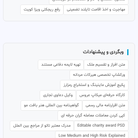
مهاجرت و اخذ اقامت تایلند تضمینی
رفع ریجکتی ویزا کویت
وبگردی و پیشنهادات
متن افراز و تقسیم ملک
تهیه لایحه دفاعی مستند
ورکشاپ تخصصی هیرکات مردانه
پکیج آموزش ماینینگ و استخراج رمزارز
کارگاه حرفه‌ای میکاپ عروس
وکیل دعاوی تجاری
متن اقرارنامه مالی رسمی
گواهینامه بین المللی هنر بافت مو
کپی کردن معاملات معامله گران حرفه ای
Editable charity award PSD
مدرک معتبر تاتو از مراجع بین الملل
Low Medium and High Risk Explained