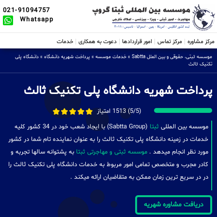
021-91094757
Whatsapp
مرکز مشاوره
مرکز تماس
امور قراردادها
دعوت به همکاری
خدمات
موسسه ثبتی، حقوقی و بین الملل Sabtta
»
خدمات موسسه
»
پرداخت شهریه دانشگاه
»
دانشگاه پلی
تکنیک ثالث
پرداخت شهریه دانشگاه پلی تکنیک ثالث
(5/5) 1513 امتیاز
موسسه بین المللی
ثبتا
(Sabtta Group) با ایجاد شعب خود در 34 کشور کلیه
خدمات در زمینه دانشگاه پلی تکنیک ثالث را به عنوان نماینده تام شما در کشور
مورد نظر انجام میدهد .
موسسه ثبتی و مهاجرتی ثبتا
به پشتوانه سالها تجربه و
کادر مجرب و متخصص تمامی امور مربوط به خدمات دانشگاه پلی تکنیک ثالث را
در در سریع ترین زمان ممکن به متقاضیان ارائه میکند .
دریافت مشاوره شهریه