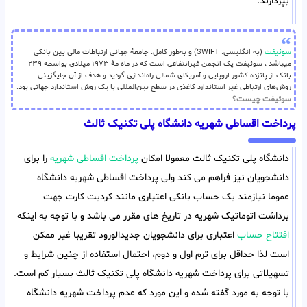
بپردازند.
سوئیفت
(به انگلیسی: SWIFT) و به‌طور کامل: جامعهٔ جهانی ارتباطات مالی بین بانکی
میباشد ، سوئیفت یک انجمن غیرانتفاعی است که در ماه مهٔ ۱۹۷۳ میلادی بواسطه ۲۳۹
بانک از پانزده کشور اروپایی و آمریکای شمالی راه‌اندازی گردید و هدف از آن جایگزینی
روش‌های ارتباطی غیر استاندارد کاغذی در سطح بین‌المللی با یک روش استاندارد جهانی بود.
سوئیفت چیست؟
پرداخت اقساطی شهریه دانشگاه پلی تکنیک ثالث
دانشگاه پلی تکنیک ثالث معمولا امکان
پرداخت اقساطی شهریه
را برای
دانشجویان نیز فراهم می کند ولی پرداخت اقساطی شهریه دانشگاه
عموما نیازمند یک حساب بانکی اعتباری مانند کردیت کارت جهت
برداشت اتوماتیک شهریه در تاریخ های مقرر می باشد و با توجه به اینکه
افتتاح حساب
اعتباری برای دانشجویان جدیدالورود تقریبا غیر ممکن
است لذا حداقل برای ترم اول و دوم، احتمال استفاده از چنین شرایط و
تسهیلاتی برای پرداخت شهریه دانشگاه پلی تکنیک ثالث بسیار کم است.
با توجه به مورد گفته شده و این مورد که عدم پرداخت شهریه دانشگاه