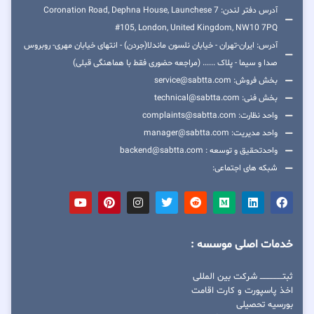
آدرس دفتر لندن: 7 Coronation Road, Dephna House, Launchese
#105, London, United Kingdom, NW10 7PQ
آدرس: ایران-تهران - خیابان نلسون ماندلا(جردن) - انتهای خیابان مهری- روبروس
صدا و سیما - پلاک ...... (مراجعه حضوری فقط با هماهنگی قبلی)
بخش فروش: service@sabtta.com
بخش فنی: technical@sabtta.com
واحد نظارت: complaints@sabtta.com
واحد مدیریت: manager@sabtta.com
واحدتحقیق و توسعه : backend@sabtta.com
شبکه های اجتماعی:
خدمات اصلی موسسه :
ثبتــــــــــــــــ شرکت بین المللی
اخذ پاسپورت و کارت اقامت
بورسیه تحصیلی