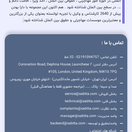
المللی در حوزه امور مهاجرتی ، حقوقی بین الملل ، اخذ ویزا ، اقامت دائم و
…. در سطح بین الملل شناخته شود . هم اکنون این مجموعه با دارا بودن
بیش از 2640 کارشناس و وکیل با تجربه توانسته بعنوان یکی از بزرگترین
و معتبرترین موسسات مهاجرتی و حقوق بین الملل شناخته شود
.
تماس با ما :
تلفن تماس: 02191094757 - 32 خط
آدرس دفتر لندن: 7 Coronation Road, Dephna House, Launchese
#105, London, United Kingdom, NW10 7PQ
آدرس: ایران-تهران - خیابان نلسون ماندلا(جردن) - انتهای خیابان مهری- روبروس
صدا و سیما - پلاک ...... (مراجعه حضوری فقط با هماهنگی قبلی)
بخش فروش: service@sabtta.com
بخش فنی: technical@sabtta.com
واحد نظارت: complaints@sabtta.com
واحد مدیریت: manager@sabtta.com
واحدتحقیق و توسعه : backend@sabtta.com
شبکه های اجتماعی: