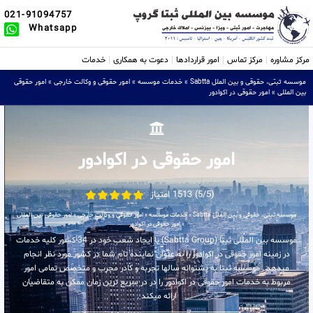
021-91094757
Whatsapp
مرکز مشاوره
مرکز تماس
امور قراردادها
دعوت به همکاری
خدمات
موسسه ثبتی، حقوقی و بین الملل Sabtta
»
خدمات موسسه
»
امور حقوقی و وکالت خارجی
»
امور حقوقی
بین المللی
»
امور حقوقی در اکوادور
امور حقوقی در اکوادور
(5/5) 1513 امتیاز
موسسه ثبتی، حقوقی و بین الملل Sabtta
»
خدمات موسسه
»
امور حقوقی و وکالت خارجی
»
امور حقوقی بین المللی
»
امور حقوقی در اکوادور
موسسه بین المللی ثبتا (Sabtta Group) با ایجاد شعب خود در 34 کشور کلیه خدمات
در زمینه امور حقوقی در اکوادور را به عنوان نماینده تام شما در کشور مورد نظر انجام
میدهد . موسسه ثبتا به پشتوانه سالها تجربه و کادر مجرب و متخصص تمامی امور
مربوط به خدمات امور حقوقی در اکوادور را در در سریع ترین زمان ممکن به متقاضیان
ارائه میکند .