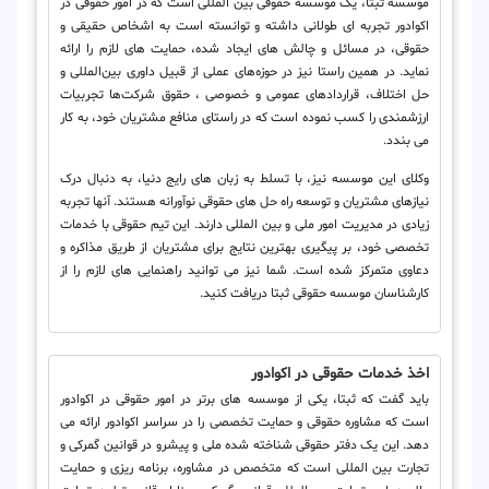
موسسه ثبتا، یک موسسه حقوقی بین المللی است که در امور حقوقی در
اکوادور تجربه ای طولانی داشته و توانسته است به اشخاص حقیقی و
حقوقی، در مسائل و چالش های ایجاد شده، حمایت های لازم را ارائه
نماید. در همین راستا نیز در حوزه‌های عملی از قبیل داوری بین‌المللی و
حل اختلاف، قراردادهای عمومی و خصوصی ، حقوق شرکت‌ها تجربیات
ارزشمندی را کسب نموده است که در راستای منافع مشتریان خود، به کار
می بندد.
وکلای این موسسه نیز، با تسلط به زبان های رایج دنیا، به دنبال درک
نیازهای مشتریان و توسعه راه حل های حقوقی نوآورانه هستند. آنها تجربه
زیادی در مدیریت امور ملی و بین المللی دارند. این تیم حقوقی با خدمات
تخصصی خود، بر پیگیری بهترین نتایج برای مشتریان از طریق مذاکره و
دعاوی متمرکز شده است. شما نیز می توانید راهنمایی های لازم را از
کارشناسان موسسه حقوقی ثبتا دریافت کنید.
اخذ خدمات حقوقی در اکوادور
باید گفت که ثبتا، یکی از موسسه های برتر در امور حقوقی در اکوادور
است که مشاوره حقوقی و حمایت تخصصی را در سراسر اکوادور ارائه می
دهد. این یک دفتر حقوقی شناخته شده ملی و پیشرو در قوانین گمرکی و
تجارت بین المللی است که متخصص در مشاوره، برنامه ریزی و حمایت