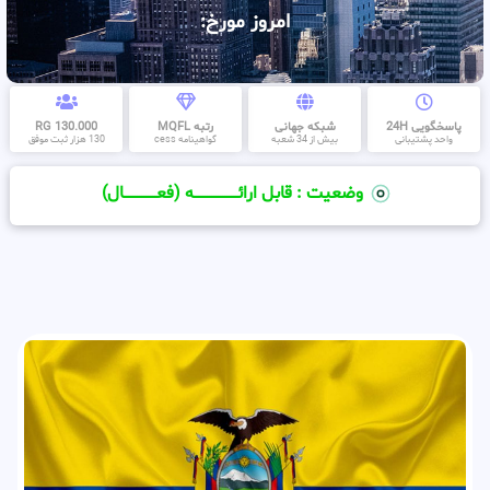
امروز مورخ:
پاسخگویی 24H
شبکه جهانی
رتبه MQFL
130.000 RG
واحد پشتیبانی
بیش از 34 شعبه
گواهینامه cess
130 هزار ثبت موفق
وضعیت : قابل ارائــــــــــــــــــــه (فعـــــــــــــــال)