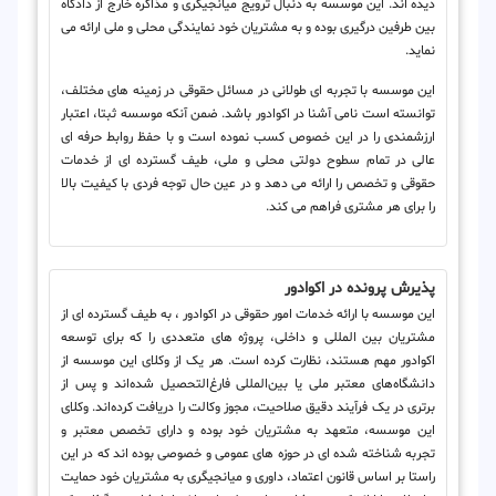
دیده اند. این موسسه به دنبال ترویج میانجیگری و مذاکره خارج از دادگاه
بین طرفین درگیری بوده و به مشتریان خود نمایندگی محلی و ملی ارائه می
نماید.
این موسسه با تجربه ای طولانی در مسائل حقوقی در زمینه های مختلف،
توانسته است نامی آشنا در اکوادور باشد. ضمن آنکه موسسه ثبتا، اعتبار
ارزشمندی را در این خصوص کسب نموده است و با حفظ روابط حرفه ای
عالی در تمام سطوح دولتی محلی و ملی، طیف گسترده ای از خدمات
حقوقی و تخصص را ارائه می دهد و در عین حال توجه فردی با کیفیت بالا
را برای هر مشتری فراهم می کند.
پذیرش پرونده در اکوادور
این موسسه با ارائه خدمات امور حقوقی در اکوادور ، به طیف گسترده ای از
مشتریان بین المللی و داخلی، پروژه های متعددی را که برای توسعه
اکوادور مهم هستند، نظارت کرده است. هر یک از وکلای این موسسه از
دانشگاه‌های معتبر ملی یا بین‌المللی فارغ‌التحصیل شده‌اند و پس از
برتری در یک فرآیند دقیق صلاحیت، مجوز وکالت را دریافت کرده‌اند. وکلای
این موسسه، متعهد به مشتریان خود بوده و دارای تخصص معتبر و
تجربه شناخته شده ای در حوزه های عمومی و خصوصی بوده اند که در این
راستا بر اساس قانون اعتماد، داوری و میانجیگری به مشتریان خود حمایت