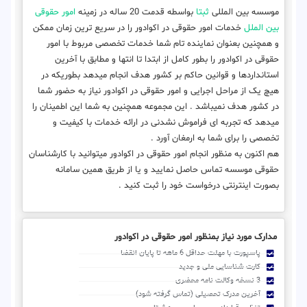
موسسه بین المللی
ثبتا
بواسطه قدمت 20 ساله در زمینه
امور حقوقی
بین الملل
خدمات امور حقوقی در اکوادور را در سریع ترین زمان ممکن
و همچنین بعنوان نماینده تام شما خدمات تخصصی مربوط با امور
حقوقی در اکوادور را بطور کامل از ابتدا تا انتها و مطابق با آخرین
استانداردها و قوانین حاکم بر کشور هدف انجام میدهد بطوریکه در
هیچ یک از مراحل اجرایی و امور حقوقی در اکوادور نیاز به حضور شما
در کشور هدف نمیباشد . این مجموعه همچنین به شما این اطمینان را
میدهد که تجربه ای فراموش نشدنی در ارائه خدمات با کیفیت و
تخصصی را برای شما به ارمغان آورد .
هم اکنون به منظور انجام امور حقوقی در اکوادور میتوانید با کارشناسان
حقوقی موسسه تماس حاصل نمایید و یا از طریق همین سامانه
بصورت اینترنتی درخواست خود را ثبت کنید .
مدارک مورد نیاز بمنظور امور حقوقی در اکوادور
پاسپورت با مهلت حداقل 6 ماهه تا پایان انقضا
کارت شناسایی ملی و جدید
3 نسخه وکالت نامه محضری
آخرین مدرک تحصیلی (تماس گرفته شود)