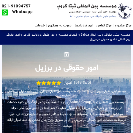
021-91094757
Whatsapp
مرکز مشاوره
مرکز تماس
امور قراردادها
دعوت به همکاری
خدمات
موسسه ثبتی، حقوقی و بین الملل Sabtta
»
خدمات موسسه
»
امور حقوقی و وکالت خارجی
»
امور حقوقی
بین المللی
»
امور حقوقی در برزیل
امور حقوقی در برزیل
(5/5) 1513 امتیاز
موسسه ثبتی، حقوقی و بین الملل Sabtta
»
خدمات موسسه
»
امور حقوقی و وکالت خارجی
»
امور حقوقی بین المللی
»
امور حقوقی در برزیل
موسسه بین المللی ثبتا (Sabtta Group) با ایجاد شعب خود در 34 کشور کلیه خدمات
در زمینه امور حقوقی در برزیل را به عنوان نماینده تام شما در کشور مورد نظر انجام
میدهد . موسسه ثبتا به پشتوانه سالها تجربه و کادر مجرب و متخصص تمامی امور
مربوط به خدمات امور حقوقی در برزیل را در در سریع ترین زمان ممکن به متقاضیان ارائه
میکند .