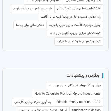
اخذ پاسپورت مصر تضمینی
استارتاپ و استارتاپ کانادا
اخذ گواهی تمکن مالی تاجیکستان
خرید بیزینس در میانمار فوری
راه اندازی کسب و کار در پاپوآ گینه نو با اقامت
وکیل مهاجرت اقامت و ویزا نپال باتجربه
تمکن مالی برای پاناما
فرصت‌های تجاری جزیره آکلینز در باهاما
ثبت و تاسیس شرکت در مقدونیه
وبگردی و پیشنهادات
بهترین کشورهای آمریکایی برای مهاجرت
How to Calculate Profit on Crypto Investments
Editable charity certificate PSD
یادگیری حرفه‌ای بازار فارکس
Student card design
آموزش تکنیک های کوتاهی مو با موزر