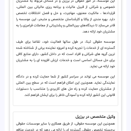
این موسسه، در امور حقوقی در برزیل و در مسائل مربوط به مشتریان
خصوصی و شرکتی از قبیل مالیات و برنامه ریزی مالیاتی بین المللی،
قراردادها ، مالکیت معنوی، مهاجرت، و حل و فصل اختلافات تخصص
دارد. بهره مندی از وکلا و کارشناسان متخصص و متبحر، این موسسه را
قادر می‌سازد تا دیدگاه‌های بین‌المللی و پشتیبانی از معاملات فرامرزی را به
مشتریان خود ارائه دهد.
موسسه حقوقی ثبتا، در طول سالها فعالیت خود، تقاضا برای طیف
گسترده ای از خدمات را تجربه کرده و امروزه نماینده برخی از شناخته شده
ترین گروه های شرکتی و افراد است که در داخل کشور، دارای منابع کافی
برای حل مسائل اساسی است و خدمات ارزش افزوده ای را به مشتریان
خود ارائه می نماید.
این موسسه می تواند در سراسر کشور از شما حمایت کرده و در دادگاه
نمایندگی نماید. همچنین این امکان فراهم است که در سطح بین المللی
از مشتریان حمایت کرده و راه حل های کاربردی را متناسب با دستورات
قانونی این کشور ارائه کرده و آسودگی خاطر را برای ایشان فراهم کند.
وکیل متخصص در برزیل
همچنین این موسسه حقوقی، از طریق همکاری با سایر موسسات حقوقی
برجسته تخصص حقوقی گسترده ای را ارائه می دهد که در خدمت منافع