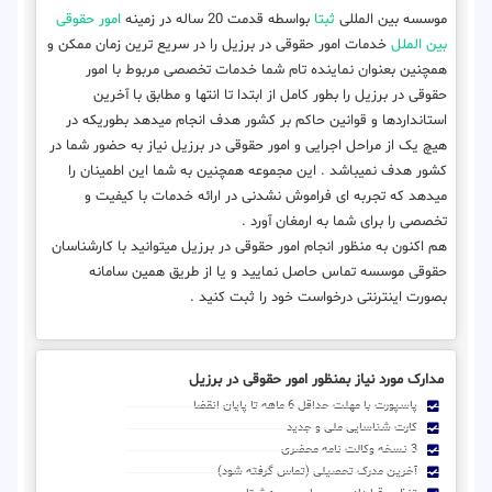
موسسه بین المللی
ثبتا
بواسطه قدمت 20 ساله در زمینه
امور حقوقی
بین الملل
خدمات امور حقوقی در برزیل را در سریع ترین زمان ممکن و
همچنین بعنوان نماینده تام شما خدمات تخصصی مربوط با امور
حقوقی در برزیل را بطور کامل از ابتدا تا انتها و مطابق با آخرین
استانداردها و قوانین حاکم بر کشور هدف انجام میدهد بطوریکه در
هیچ یک از مراحل اجرایی و امور حقوقی در برزیل نیاز به حضور شما در
کشور هدف نمیباشد . این مجموعه همچنین به شما این اطمینان را
میدهد که تجربه ای فراموش نشدنی در ارائه خدمات با کیفیت و
تخصصی را برای شما به ارمغان آورد .
هم اکنون به منظور انجام امور حقوقی در برزیل میتوانید با کارشناسان
حقوقی موسسه تماس حاصل نمایید و یا از طریق همین سامانه
بصورت اینترنتی درخواست خود را ثبت کنید .
مدارک مورد نیاز بمنظور امور حقوقی در برزیل
پاسپورت با مهلت حداقل 6 ماهه تا پایان انقضا
کارت شناسایی ملی و جدید
3 نسخه وکالت نامه محضری
آخرین مدرک تحصیلی (تماس گرفته شود)