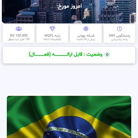
امروز مورخ:
پاسخگویی 24H
شبکه جهانی
رتبه MQFL
130.000 RG
واحد پشتیبانی
بیش از 34 شعبه
گواهینامه cess
130 هزار ثبت موفق
وضعیت : قابل ارائــــــــــــــــــــه (فعـــــــــــــــال)