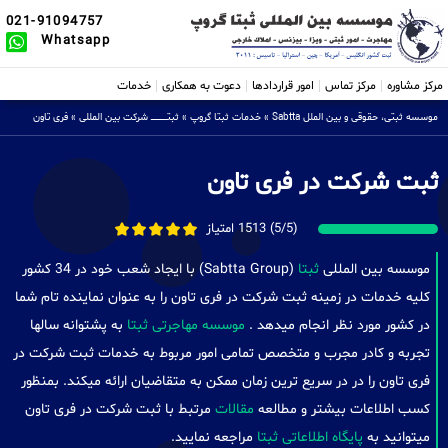
021-91094757
Whatsapp
مرکز مشاوره
مرکز تماس
امور قراردادها
دعوت به همکاری
خدمات
موسسه ثبتی، حقوقی و بین الملل Sabtta
»
خدمات ثبتا گروپ
»
ثبتــــــــــــــــ شرکت بین المللی
»
فری تاون
ثبت شرکت در فری تاون
(5/5) 1513 امتیاز
موسسه بین المللی
ثبتا
(Sabtta Group) با ایجاد شعب خود در 34 کشور
کلیه خدمات در زمینه ثبت شرکت در فری تاون را به عنوان نماینده تام شما
در کشور مورد نظر انجام میدهد .
موسسه مهاجرتی ثبتا
به پشتوانه سالها
تجربه و کادر مجرب و متخصص تمامی امور مربوط به خدمات ثبت شرکت در
فری تاون را در در سریع ترین زمان ممکن به متقاضیان ارائه میکند. بمنظور
کسب اطلاعات بیشتر و مطالعه
مقالات
مرتبط با ثبت شرکت در فری تاون
میتوانید به
پایگاه اطلاعاتی ثبتا
مراجعه نمایید.