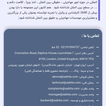
المللی در حوزه امور مهاجرتی ، حقوقی بین الملل ، اخذ ویزا ، اقامت دائم و
…. در سطح بین الملل شناخته شود . هم اکنون این مجموعه با دارا بودن
بیش از 2640 کارشناس و وکیل با تجربه توانسته بعنوان یکی از بزرگترین
و معتبرترین موسسات مهاجرتی و حقوق بین الملل شناخته شود
.
تماس با ما :
تلفن تماس: 02191094757 - 32 خط
آدرس دفتر لندن: 7 Coronation Road, Dephna House, Launchese
#105, London, United Kingdom, NW10 7PQ
آدرس: ایران-تهران - خیابان نلسون ماندلا(جردن) - انتهای خیابان مهری- روبروس
صدا و سیما - پلاک ...... (مراجعه حضوری فقط با هماهنگی قبلی)
بخش فروش: service@sabtta.com
بخش فنی: technical@sabtta.com
واحد نظارت: complaints@sabtta.com
واحد مدیریت: manager@sabtta.com
واحدتحقیق و توسعه : backend@sabtta.com