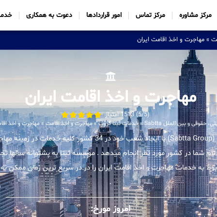
مرکز مشاوره
مرکز تماس
امور قراردادها
دعوت به همکاری
خدما
ت
»
مهاجرت و اخذ اقامت ایران
مهاجرت و اخذ اقامت ایران
(5/5) 1513 امتیاز
 حقوقی و بین الملل Sabtta
»
خدمات ثبتا گروپ
»
مهاجرت و اخذ اقامت
»
مهاجرت و اخذ اقام
موسسه بین المللی ثبتا (Sabtta Group) با ایجاد شعب خود در 34 کشور ک
 تام شما در کشور مورد نظر انجام میدهد . موسسه ثبتا به پشتوانه سالها تجر
 به خدمات مهاجرت و اخذ اقامت ایران را در در سریع ترین زمان ممکن به م
.
امروز مورخ: