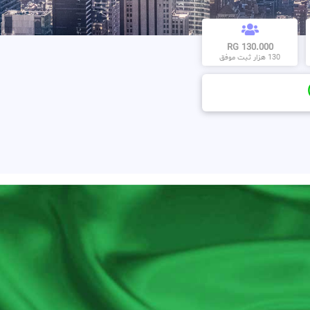
130.000 RG
130 هزار ثبت موفق