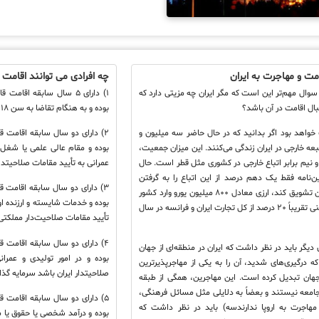
مت و مهاجرت به ایران
چه افرادی می توانند اقامت ا
 سوال مهم‌تر این است که مگر ایران چه مزیتی دارد که
۱) دارای ۵ سال سابقه اقام
بال اقامت در آن باشد؟
بوده و به هنگام تقاضا به سن ۱۸ سال تمام رسیده باشد.
واهد بود اگر بدانید که در حال حاضر سه میلیون و
۲) دارای دو سال سابقه اقامت قا
ر تبعه خارجی در ایران زندگی می‌کنند. این میزان جمعیت،
بوده و مقام عالی علمی یا شغل 
 و نیم برابر اتباع خارجی در کشوری مثل قطر است. حال
عمرانی به تأیید مقامات صلاحیتدا
ین‌نامه فقط یک دهم درصد از این اتباع را به گرفتن
۳) دارای دو سال سابقه اقامت قا
اقامت ایران تشویق کند، ارزی معادل ۸۰۰ میلیون یورو وارد کشور
بوده و خدمات شایسته و ارزنده او 
می‌شود یعنی تقریباً ۲۰ درصد از کل تجارت ایران و فرانسه در سال
تأیید مقامات صلاحیت‌دار مملکتی
۴) دارای دو سال سابقه اقامت قا
 دیگر باید در نظر داشت که ایران در منطقه‌ای از جهان
بوده و در امور تولیدی و عمران
 که درگیری‌های شدید، آن را به یکی از مهاجرپذیرترین
صلاحیتدار ایران باشد سرمایه گذا
هان تبدیل کرده است. این مهاجرین، همگی از طبقه
معه نیستند و بعضاً به دلایلی مثل مسائل فرهنگی،
۵) دارای دو سال سابقه اقامت قا
 مهاجرت به اروپا ندارندسه) باید در نظر داشت که
بوده و درآمد شخصی یا حقوق یا 