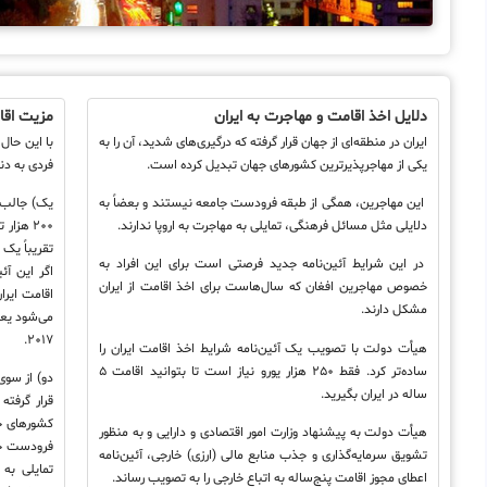
دلایل اخذ اقامت و مهاجرت به ایران
مزیت اقا
ایران در منطقه‌ای از جهان قرار گرفته که درگیری‌های شدید، آن را به
با این حال
یکی از مهاجرپذیرترین کشورهای جهان تبدیل کرده است.
فردی به دن
این مهاجرین، همگی از طبقه فرودست جامعه نیستند و بعضاً به
یک) جالب خ
دلایلی مثل مسائل فرهنگی، تمایلی به مهاجرت به اروپا ندارند.
۲۰۰ هزا
تقریباً یک
در این شرایط آئین‌نامه جدید فرصتی است برای این افراد به
اگر این آئ
خصوص مهاجرین افغان که سال‌هاست برای اخذ اقامت از ایران
مشکل دارند.
۲۰۱۷.
هیأت دولت با تصویب یک آئین‌نامه شرایط اخذ اقامت ایران را
ساده‌تر کرد. فقط ۲۵۰ هزار یورو نیاز است تا بتوانید اقامت ۵
دو) از سوی
ساله در ایران بگیرید.
قرار گرفته
کشورهای ج
‌هیأت دولت به پیشنهاد وزارت امور اقتصادی و دارایی و به منظور
فرودست جا
تشویق سرمایه‌گذاری و جذب منابع مالی (ارزی) خارجی، آئین‌نامه
تمایلی به
اعطای مجوز اقامت پنج‌ساله به اتباع خارجی را به تصویب رساند.