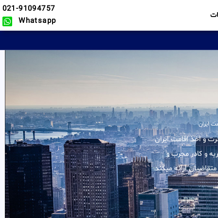
021-91094757
ت
Whatsapp
ت ایران
لیه خدمات در زمینه مهاجرت و اخذ اقامت ایران
به و کادر مجرب و
تقاضیان ارائه میکند