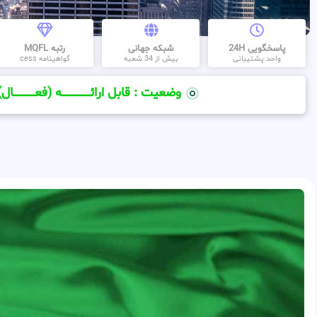
پاسخگویی 24H
شبکه جهانی
رتبه MQFL
واحد پشتیبانی
بیش از 34 شعبه
گواهینامه cess
وضعیت : قابل ارائــــــــــــــــــــه (فعـــــــــــــــال)