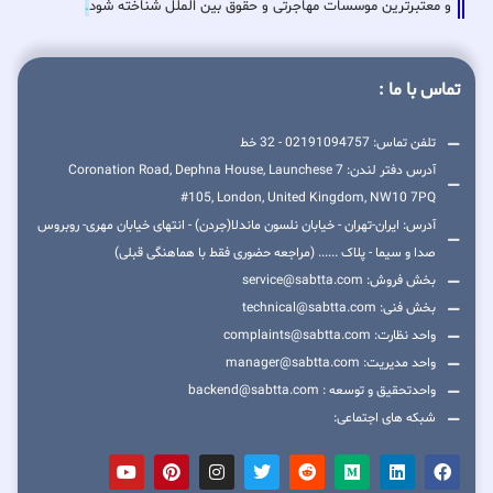
و معتبرترین موسسات مهاجرتی و حقوق بین الملل شناخته شود
.
تماس با ما :
تلفن تماس: 02191094757 - 32 خط
آدرس دفتر لندن: 7 Coronation Road, Dephna House, Launchese
#105, London, United Kingdom, NW10 7PQ
آدرس: ایران-تهران - خیابان نلسون ماندلا(جردن) - انتهای خیابان مهری- روبروس
صدا و سیما - پلاک ...... (مراجعه حضوری فقط با هماهنگی قبلی)
بخش فروش: service@sabtta.com
بخش فنی: technical@sabtta.com
واحد نظارت: complaints@sabtta.com
واحد مدیریت: manager@sabtta.com
واحدتحقیق و توسعه : backend@sabtta.com
شبکه های اجتماعی: