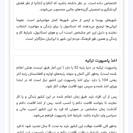
اختصاص داده است. در نظر داشته باشید که آنکارا و آنتالیا از نظر فضای
گردشگری و تحصیلی گزینه‌های جالبی محسوب می‌شوند.
شهرهای بورسا و ازمیر از سایر شهرها کمتر مهاجرخیز است. عموماً
ایرانی‌ها ترجیح می‌دهند که استانبول را برای زندگی و مهاجرت انتخاب
نمایند و دلیل این امر مشخص است؛ آب و هوای استانبول، شرایط کار و
زندگی و همین طور فرهنگ مردم این شهر با ایرانیان سازگارتر است.
اخذ پاسپورت ترکیه
پاسپورت ترکیه در دنیا رتبه 52 را دارد ( این آمار طبق لیست هنلی اعلام
شده است). به‌طور کلی آلمان و سوئد رتبه‌های اولیه و افغانستان رتبه آخر
یعنی 104 را دارد. برای اخذ پاسپورت این کشور نیاز است که در ابتدا
ویزای اخذ شده و سپس دوره اقامت موقت آغاز شود.
پس از آن افراد باید طبق زمان اعلام شده در این کشور زندگی و یا کار
نمایند تا بتوانند اقامت دائم را کسب کنند. پس از اخذ اقامت دائم و
گذشت زمان مشخص در صورتی که فرد به این کشور آسیب مالی و
سیاسی وارد نکرده باشد، شرایط اخذ پاسپورت فراهم می‌شود.
به‌طور کلی اقامت موقت این کشور باید به مدت 8 سال تمدید شود تا فرد
بتواند واجد شرایط دریافت اقامت دائم و دریافت پاسپورت این کشور