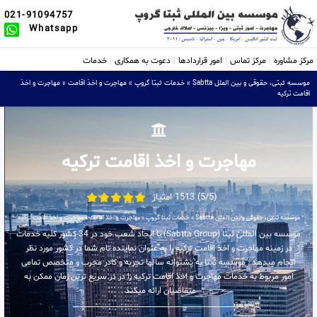
021-91094757
Whatsapp
مرکز مشاوره
مرکز تماس
امور قراردادها
دعوت به همکاری
خدمات
موسسه ثبتی، حقوقی و بین الملل Sabtta
»
خدمات ثبتا گروپ
»
مهاجرت و اخذ اقامت
»
مهاجرت و اخذ
اقامت ترکیه
مهاجرت و اخذ اقامت ترکیه
(5/5) 1513 امتیاز
موسسه ثبتی، حقوقی و بین الملل Sabtta
»
خدمات ثبتا گروپ
»
مهاجرت و اخذ اقامت
»
مهاجرت و اخذ اقامت ترکیه
موسسه بین المللی ثبتا (Sabtta Group) با ایجاد شعب خود در 34 کشور کلیه خدمات
در زمینه مهاجرت و اخذ اقامت ترکیه را به عنوان نماینده تام شما در کشور مورد نظر
انجام میدهد . موسسه ثبتا به پشتوانه سالها تجربه و کادر مجرب و متخصص تمامی
امور مربوط به خدمات مهاجرت و اخذ اقامت ترکیه را در در سریع ترین زمان ممکن به
متقاضیان ارائه میکند .