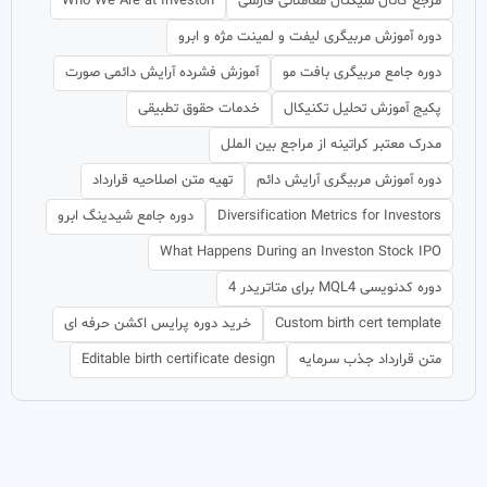
مرجع کانال سیگنال معاملاتی فارسی
Who We Are at Investon
دوره آموزش مربیگری لیفت و لمینت مژه و ابرو
دوره جامع مربیگری بافت مو
آموزش فشرده آرایش دائمی صورت
پکیج آموزش تحلیل تکنیکال
خدمات حقوق تطبیقی
مدرک معتبر کراتینه از مراجع بین الملل
دوره آموزش مربیگری آرایش دائم
تهیه متن اصلاحیه قرارداد
Diversification Metrics for Investors
دوره جامع شیدینگ ابرو
What Happens During an Investon Stock IPO
دوره کدنویسی MQL4 برای متاتریدر 4
Custom birth cert template
خرید دوره پرایس اکشن حرفه ای
متن قرارداد جذب سرمایه
Editable birth certificate design