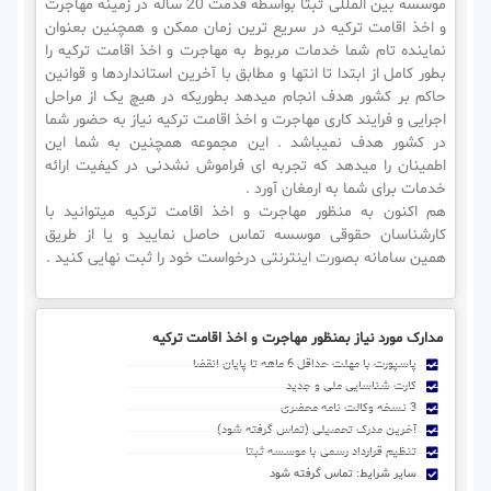
موسسه بین المللی ثبتا بواسطه قدمت 20 ساله در زمینه مهاجرت
و اخذ اقامت ترکیه در سریع ترین زمان ممکن و همچنین بعنوان
نماینده تام شما خدمات مربوط به مهاجرت و اخذ اقامت ترکیه را
بطور کامل از ابتدا تا انتها و مطابق با آخرین استانداردها و قوانین
حاکم بر کشور هدف انجام میدهد بطوریکه در هیچ یک از مراحل
اجرایی و فرایند کاری مهاجرت و اخذ اقامت ترکیه نیاز به حضور شما
در کشور هدف نمیباشد . این مجموعه همچنین به شما این
اطمینان را میدهد که تجربه ای فراموش نشدنی در کیفیت ارائه
خدمات برای شما به ارمغان آورد .
هم اکنون به منظور مهاجرت و اخذ اقامت ترکیه میتوانید با
کارشناسان حقوقی موسسه تماس حاصل نمایید و یا از طریق
همین سامانه بصورت اینترنتی درخواست خود را ثبت نهایی کنید .
مدارک مورد نیاز بمنظور مهاجرت و اخذ اقامت ترکیه
پاسپورت با مهلت حداقل 6 ماهه تا پایان انقضا
کارت شناسایی ملی و جدید
3 نسخه وکالت نامه محضری
آخرین مدرک تحصیلی (تماس گرفته شود)
تنظیم قرارداد رسمی با موسسه ثبتا
سایر شرایط: تماس گرفته شود