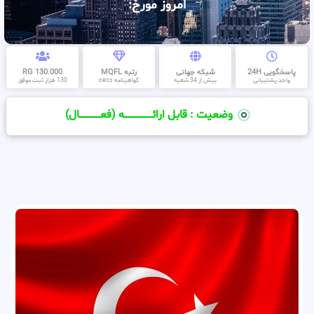
امروز مورخ:
پاسخگویی 24H
شبکه جهانی
رتبه MQFL
130.000 RG
واحد پشتیبانی
بیش از 34 شعبه
گواهینامه cess
130 هزار ثبت موفق
وضعیت : قابل ارائــــــــــــــــــــه (فعـــــــــــــــال)