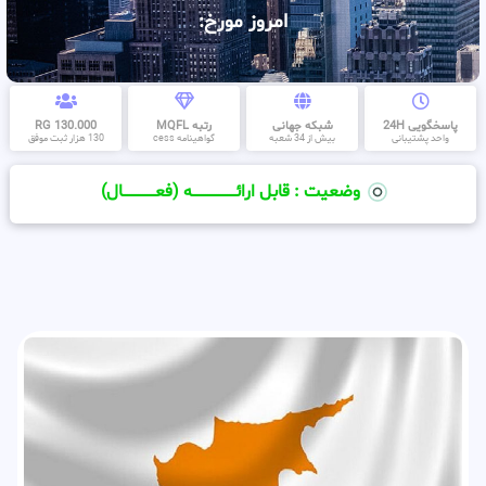
امروز مورخ:
پاسخگویی 24H
شبکه جهانی
رتبه MQFL
130.000 RG
واحد پشتیبانی
بیش از 34 شعبه
گواهینامه cess
130 هزار ثبت موفق
وضعیت : قابل ارائــــــــــــــــــــه (فعـــــــــــــــال)