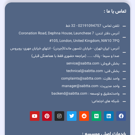
تماس با ما :
تلفن تماس: 02191094757 - 32 خط
آدرس دفتر لندن: 7 Coronation Road, Dephna House, Launchese
#105, London, United Kingdom, NW10 7PQ
آدرس: ایران-تهران - خیابان نلسون ماندلا(جردن) - انتهای خیابان مهری- روبروس
صدا و سیما - پلاک ...... (مراجعه حضوری فقط با هماهنگی قبلی)
بخش فروش: service@sabtta.com
بخش فنی: technical@sabtta.com
واحد نظارت: complaints@sabtta.com
واحد مدیریت: manager@sabtta.com
واحدتحقیق و توسعه : backend@sabtta.com
شبکه های اجتماعی:
خدمات اصلی موسسه :