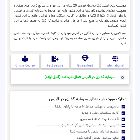
موسسه بین المللی ثبتا بواسطه قدمت 20 ساله در این حوزه در سریع ترین زمان ممکن و
همچنین بعنوان نماینده تام شما در این کشور کلیه امور مربوط به سرمایه گذاری در قبرس
را بطور کامل از ابتدا تا انتها و مطابق با آخرین استانداردها و قوانین حاکم بر این کشور
انجام میدهد بطوریکه در هیچ یک از مراحل اجرایی و فرایند کار نیاز به حضور شما در این
کشور نمیباشد
هم اکنون به منظور سرمایه گذاری در قبرس میتوانید با کارشناسان حقوقی موسسه تماس
حاصل نمایید و یا از طریق همین سامانه بصورت اینترنتی درخواست خود را ثبت نهایی
کنید .
Official degree
Fast service
Guaranteed
international
سرمایه گذاری در قبرس فعال میباشد (قابل ارائه)
مدارک مورد نیاز بمنظور سرمایه گذاری در قبرس
پاسپورت با مهلت حداقل 6 ماهه تا پایان انقضا
کارت شناسایی ملی و جدید
3 نسخه وکالت نامه محضری
آخرین مدرک تحصیلی (تماس گرفته شود)
تنظیم قرارداد رسمی با موسسه ثبتا
سایر شرایط: تماس گرفته شود