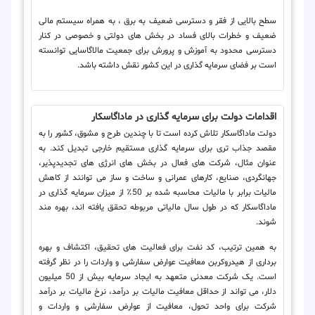
سطح بالایی از فقر و دسترسی ضعیف به برق ، به همراه سیستم مالی
ضعیف و خطرات بالای فساد در بخش های دولتی و خصوصی در کنار
دسترسی محدود به آموزش و پرورش برای جمعیت مالاگاسایی توانسته
است بر فضای سرمایه گذاری در این کشور نقش داشته باشد.
اقدامات دولت برای سرمایه گذاری در ماداگاسکار
دولت ماداگاسکار تلاش کرده است تا با چندین طرح و مشوق، کشور را به
مقصد جذاب تری برای سرمایه گذاری مستقیم خارجی تبدیل کند. به
عنوان مثال، شرکت های فعال در بخش های انرژی های تجدیدپذیر،
جهانگردی، صنایع، کارهای عمرانی و ساخت و ساز می توانند از کاهش
مالیات برابر با مالیات محاسبه شده بر 50٪ از میزان سرمایه گذاری در
ماداگاسکار که در طول سال مالیاتی مربوطه تحقق یافته اند، بهره مند
شوند.
به همین ترتیب، کد نفت برای فعالیت های تحقیق، اکتشاف و بهره
برداری از هیدروکربن معافیت عوارض سفارشی و واردات را در نظر گرفته
است. یک شرکت معدنی متعهد به ایجاد سرمایه بیش از 50 میلیون
دلار، می تواند از حداقل معافیت مالیات بر درآمد، نرخ مالیات بر درآمد
شرکت برای واحد تحول، معافیت از عوارض سفارشی و واردات و