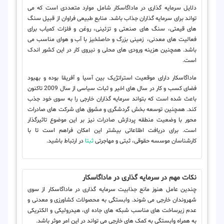
دلایل سرمایه گذاری در ماداگاسکار شامل موارد متعددی است که می
تواند برای سرمایه گذاران جذاب باشد. منابع طبیعی فراوان از قبیل سنگ
های قیمتی، سنگ های صنعتی و تزئینی، روغن و فلزات کمیاب برای
فعالیت های معدنی، زمینی بزرگ و حاصلخیز با آب و هوای مناسب می
باشد. همچنین هزینه ورودی های محلی و نیروی کار در این کشور اندک
است.
ماداگاسکار دارای موقعیت استراتژیک بین آسیا و آفریقا بوده و بهبود
فضای کسب و کار در سال های اخیر و ثبات سیاسی از سال 2009 تاکنون
باعث شده است که بتواند سرمایه گذاران خارجی را به سوی خود جذب
کند. همچنین توسعه بخش گردشگری و مشوق های شرکت های صادرات
محور با وضعیت منطقه پردازش صادرات نیز بر این موضوع تاثیرگذار
است. برای دریافت اطلاعاتی بیشتر این امکان فراهم است تا با
کارشناسان موسسه حقوقی، ثبتی و مهاجرتی
ثبتا
در ارتباط باشید.
نکات مهم در سرمایه گذاری در ماداگاسکار
چندین عامل هنوز مانع جذابیت سرمایه گذاری در ماداگاسکار از سوی
شهروندان خارجی می شوند. وابستگی به محصولات کشاورزی و معدنی و
عدم زیرساخت های مناسب شبکه های جاده ای، هیدرولیکی و الکتریکی
به همراه وابستگی به کمک های خارجی می تواند در این امر موثر باشد.