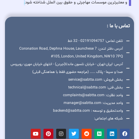
و معتبرترین موسسات مهاجرتی و حقوق بین الملل شناخته شود
.
تماس با ما :
تلفن تماس: 02191094757 - 32 خط
آدرس دفتر لندن: 7 Coronation Road, Dephna House, Launchese
#105, London, United Kingdom, NW10 7PQ
آدرس: ایران-تهران - خیابان نلسون ماندلا(جردن) - انتهای خیابان مهری- روبروس
صدا و سیما - پلاک ...... (مراجعه حضوری فقط با هماهنگی قبلی)
بخش فروش: service@sabtta.com
بخش فنی: technical@sabtta.com
واحد نظارت: complaints@sabtta.com
واحد مدیریت: manager@sabtta.com
واحدتحقیق و توسعه : backend@sabtta.com
شبکه های اجتماعی: