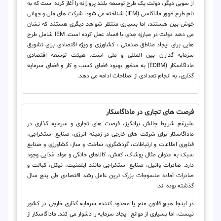
از سویی دیگر، دولت یک طرح توسعه بلند پروازانه را آغاز کرده است که به
نام طرح ظهور مالاگاسی (IEM) شناخته می شود. شرکت های ملی و جهانی
خوش بین هستند، اما بسیاری منتظر شواهد دیگری هستند که نشان
می دهد دولت در مبارزه جدی با فساد عمل کرده است. IEM شامل طرح
هایی برای ایجاد مناطق صنعتی ، کشاورزی و ویژه اقتصادی برای تشویق
سرمایه گذاران بین المللی و ملی است. هیئت توسعه اقتصادی
ماداگاسکار (EDBM) به منظور بهبود فضای کسب و کار و فضای سرمایه
گذاری، به انجام تعدادی از اصلاحات ادامه می دهد.
فرصت های تجاری در ماداگاسکار
علیرغم شرایط چالش برانگیز، فرصت های تجاری و سرمایه گذاری در
ماداگاسکار برای شرکت های خارجی در زمینه انرژی، صنایع استخراجی،
فناوری اطلاعات و ارتباطات، گردشگری، ساخت و ساز، کشاورزی و صنایع
سبک به عنوان مثال پوشاک، کفش، کالاهای خانگی و مواد غذایی وجود
دارد. صادرات وانیل، صنایع استخراجی مانند ایلمنیت، نیکل، کبالت و
صادرات آماده منسوجات بزرگ ترین عامل رشد اقتصادی طی پنج سال
گذشته بوده اند.
در اینجا هیچ قانون منع یا محدود کننده سرمایه گذاری خارجی در کشور
نیست، اما بسیاری از موانع ایجاد سرمایه را دشوار می کند. ماداگاسکار از