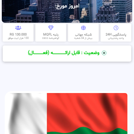
امروز مورخ:
پاسخگویی 24H
شبکه جهانی
رتبه MQFL
130.000 RG
واحد پشتیبانی
بیش از 34 شعبه
گواهینامه cess
130 هزار ثبت موفق
وضعیت : قابل ارائــــــــــــــــــــه (فعـــــــــــــــال)