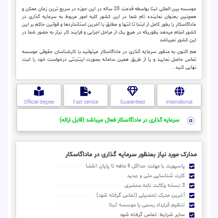
موسسه بین المللی ثبتا بواسطه قدمت 20 ساله در این حوزه در سریع ترین زمان ممکن و
همچنین بعنوان نماینده تام شما در این کشور کلیه امور مربوط به سرمایه گذاری در
ماداگاسکار را بطور کامل از ابتدا تا انتها و مطابق با آخرین استانداردها و قوانین حاکم بر این
کشور انجام میدهد بطوریکه در هیچ یک از مراحل اجرایی و فرایند کار نیاز به حضور شما در
این کشور نمیباشد
هم اکنون به منظور سرمایه گذاری در ماداگاسکار میتوانید با کارشناسان حقوقی موسسه
تماس حاصل نمایید و یا از طریق همین سامانه بصورت اینترنتی درخواست خود را ثبت
نهایی کنید .
Official degree
Fast service
Guaranteed
international
سرمایه گذاری در ماداگاسکار فعال میباشد (قابل ارائه)
مدارک مورد نیاز بمنظور سرمایه گذاری در ماداگاسکار
پاسپورت با مهلت حداقل 6 ماهه تا پایان انقضا
کارت شناسایی ملی و جدید
3 نسخه وکالت نامه محضری
آخرین مدرک تحصیلی (تماس گرفته شود)
تنظیم قرارداد رسمی با موسسه ثبتا
سایر شرایط: تماس گرفته شود