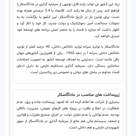
زیاد این کشور می تواند بازده قابل توجهی از سرمایه گذاری در ماداگاسکار را
فراهم کند. پس از سال ها رشد کند، اقتصاد با 5.4 درصدی همراه بوده
است. برای اولین بار در تاریخ ماداگاسکار، این کشور با بازگشت به به
تحولات مسالمت آمیز دموکراتیک و دولت جدید، کار خود را آغاز کرد و
اظهار داشت که مبارزه با فساد را به عنصر اصلی برنامه های توسعه خود
تبدیل خواهد کرد.
ماداگاسکار با تولید سرانه تولید ناخالص داخلی، 40 درصد کمتر از تولید
ناخالص داخلی سرانه آ در دهه 1960 ، یکی از فقیرترین کشورهای جهان
باقی مانده است. دستیابی به اهداف توسعه کشور به تصویب اصلاحات
ساختاری بستگی دارد. سرمایه گذاری مستقیم خارجی به دلیل ادعای
فساد مداوم در بخش های دولتی و خصوصی زیر پتانسیل است.
زیرساخت های مناسب در ماداگاسکار
بسیاری از شرکت ها اعلام کرده اند که کمبود زیرساخت جاده و برق، عدم
شفافیت در اعطا و نظارت بر پروژه های کارهای عمومی، مدیریت ناکافی
بودجه، عدم توانایی یا عدم تمایل دولت در اجرای صحیح مقررات و قوانین
و ضعف سیستم مالی هم مانع از سرمایه گذاری در ماداگاسکار از سوی
شهروندان خارجی و هم داخلی است.