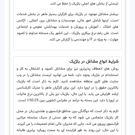
لیستی از بخش های اصلی بلژیک را حفظ می کند.
بیشتر مشاغل موجود در بلژیک برای کارگران بسیار ماهر در بخش خدمات
است. اینها شامل امور مالی، موسسات و مشاغل بین المللی ، آژانس
های املاک ، آموزش و پرورش و خدمات بهداشتی عمومی و اجتماعی
است. علی رغم نرخ بیکاری بلژیک ، این کشور یک مسئله مداوم با کمبود
مهارت ، به ویژه در IT و مهندسی را گزارش می کند.
شرایط انواع مشاغل در بلژیک
روش های انعطاف پذیرتری نیز برای مشاغل کمبود و اشتغال به کار و
استخدام در بلژیک وجود دارد. شما می توانید لیست مشاغل را در وب
سایت های کاری منطقه مشاهده کنید. لازم به ذکر است که بلژیک
بالاترین حقوق را در اروپا دارد. این برای کارگران ماهر با مدرک کارشناسی
ارشد افزایش می یابد. با این حال، بلژیک نیز یکی از بالاترین نرخ مالیات
در اروپا را دارد. این بسته به درآمد در مقیاس کشویی بین 25-50٪ است.
لازم به ذکر است که دوگانگی بین مناطق فرانسوی و هلندی زبان در محل
کار بلژیک منعکس می شود که به طور سنتی از سبک سلسله مراتبی
فرانسوی پیروی می کند، جایی که مدیران عالی تمام تصمیمات را می گیرند.
با این حال، این روند به طور فزاینده ای به سمت رویکرد برابری طلبانه