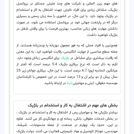
های مهم بین المللی و شرکت های چند ملیتی مستقر در بروکسل
بلژیک، مشاغل زیادی برای افراد خارجی جهت اشتغال به کار و استخدام
در بلژیک وجود دارد. با این حال، در کشوری با سه زبان رسمی و بسیاری
دیگر که در پایتخت جهانی خود در بروکسل استفاده می شود، در صورت
داشتن مهارت های زبانی مناسب، بهترین فرصت را برای یافتن شغل در
بلژیک خواهید داشت.
همچنین با افراد محلی که به طور معمول دوزبانه یا چندزبانه هستند، از
جمله سطح مناسبی از مهارت انگلیسی، رقابت خواهید کرد، به این معنی
که رقابت بیشتری برای مشاغل در
بلژیک
برای انگلیسی زبانان وجود دارد.
لازم به ذکر است که نرخ بیکاری بلژیک 5.4 درصد است که کمتر از
میانگین اتحادیه اروپا 6.7 درصد است. با این حال، بیکاری جوانان زیر 25
سال بیش از دو برابر آن و 13 درصد است. در این خصوص با کارشناسان
موسسه حقوقی، ثبتی و مهاجرتی
ثبتا
در ارتباط باشید.
بخش های مهم در اشتغال به کار و استخدام در بلژیک
بیشتر بلژیکی ها و مهاجران پس از اشتغال به کار و استخدام در بلژیک ،
در بخش خدمات حقوقی، بانکی، رسانه ای و جهانگردی کار می کنند. علاوه
بر این، حدود یک چهارم در صنعت، از جمله منسوجات، شیشه،
مهندسی، مونتاژ اتومبیل و مواد شیمیایی فعالیت می کنند. دولت بلژیک