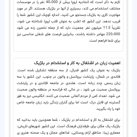
لازم به ذکر است که اتحادیه اروپا بیش از 40،000 نفر را در موسسات
مختلف استخدام می کند، بسیاری از آنها در بلژیک هستند. اگر در مورد
مهاجرت کاری به بلژیک جستجو می کنید، اندازه کوچک این کشور شما را
فریب ندهد. این کشور که اغلب به عنوان قلب اروپا شناخته می شود،
تقریباً 11.5 میلیون نفر جمعیت دارد که از جمله تخمین زده می شود
220،000 مهاجر داشته باشند، بنابراین فرصت های شغلی مناسبی نیز
برای شما فراهم است.
اهمیت زبان در اشتغال به کار و استخدام در بلژیک
بلژیک به عنوان یک کشور فدرال، از سه منطقه تشکیل شده است.
فلاندی در شمال، پایتخت بروکسل و والون در جنوب. این کشور با سه
زبان رسمی چند زبانه است. هلندی در جامعه فلاندی و در پایتخت
بروکسل صحبت می شود ، در حالی که فرانسه در منطقه والون صحبت
می شود. تعداد کمی از مردم آلمانی صحبت می کنند. انگلیسی نیز به طور
گسترده ای قابل درک است اما برای گذران زندگی باید زبان جامعه خاص
خود را یاد بگیرید.
برای اشتغال به کار و استخدام در بلژیک ، شما همچنین باید بدانید که
بلژیک یک مکان برای طرفداران فرهنگ است. این کشور شهرهای تاریخی،
معماری زیبا، مناطق آرام روستایی، غذاهای مجلل و یک صحنه هنری پر