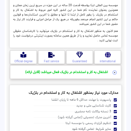
موسسه بین المللی ثبتا بواسطه قدمت 20 ساله در این حوزه در سریع ترین زمان ممکن و
همچنین بعنوان نماینده تام شما در این کشور کلیه امور مربوط به اشتغال به کار و
استخدام در بلژیک را بطور کامل از ابتدا تا انتها و مطابق با آخرین استانداردها و قوانین
حاکم بر این کشور انجام میدهد بطوریکه در هیچ یک از مراحل اجرایی و فرایند کار نیاز به
حضور شما در این کشور نمیباشد
هم اکنون به منظور اشتغال به کار و استخدام در بلژیک میتوانید با کارشناسان حقوقی
موسسه تماس حاصل نمایید و یا از طریق همین سامانه بصورت اینترنتی درخواست خود را
ثبت نهایی کنید .
Official degree
Fast service
Guaranteed
international
اشتغال به کار و استخدام در بلژیک فعال میباشد (قابل ارائه)
مدارک مورد نیاز بمنظور اشتغال به کار و استخدام در بلژیک
پاسپورت با مهلت حداقل 6 ماهه تا پایان انقضا
کارت شناسایی ملی و جدید
3 نسخه وکالت نامه محضری
آخرین مدرک تحصیلی (تماس گرفته شود)
تنظیم قرارداد رسمی با موسسه ثبتا
سایر شرایط: تماس گرفته شود