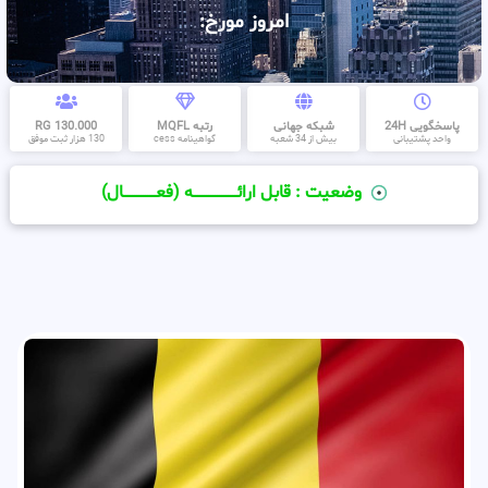
امروز مورخ:
پاسخگویی 24H
شبکه جهانی
رتبه MQFL
130.000 RG
واحد پشتیبانی
بیش از 34 شعبه
گواهینامه cess
130 هزار ثبت موفق
وضعیت : قابل ارائــــــــــــــــــــه (فعـــــــــــــــال)