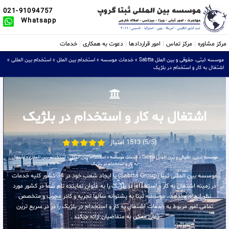
021-91094757
Whatsapp
مرکز مشاوره
مرکز تماس
امور قراردادها
دعوت به همکاری
خدمات
موسسه ثبتی، حقوقی و بین الملل Sabtta
»
خدمات موسسه
»
استخدام بین الملل
»
استخدام بین المللی
»
اشتغال به کار و استخدام در بلژیک
اشتغال به کار و استخدام در بلژیک
(5/5) 1513 امتیاز
موسسه ثبتی، حقوقی و بین الملل Sabtta
»
خدمات موسسه
»
استخدام بین الملل
»
استخدام بین المللی
»
اشتغال
به کار و استخدام در بلژیک
موسسه بین المللی ثبتا (Sabtta Group) با ایجاد شعب خود در 34 کشور کلیه خدمات
در زمینه اشتغال به کار و استخدام در بلژیک را به عنوان نماینده تام شما در کشور مورد
نظر انجام میدهد . موسسه ثبتا به پشتوانه سالها تجربه و کادر مجرب و متخصص
تمامی امور مربوط به خدمات اشتغال به کار و استخدام در بلژیک را در در سریع ترین
زمان ممکن به متقاضیان ارائه میکند .