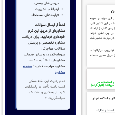
بررسی‌های رسمی
ارتباط با مدیریت
ین
فرایندهای استخدام
ثبتا بواسطه قدمت 20 ساله در این حوزه در سریع
ا در این کشور کلیه
لطفاً از ارسال سؤالات
طور کامل از ابتدا تا
مشاوره‌ای از طریق این فرم
 بر این کشور انجام
خودداری فرمایید.
برای دریافت
ار نیاز به حضور شما
مشاوره تخصصی و پرسش
سؤالات مهاجرتی،
یلیپین میتوانید با
سرمایه‌گذاری، و سایر خدمات
ز طریق همین سامانه
مشاوره‌ای، لطفاً به صفحه
مشاوره مراجعه نمایید:
صفحه
مشاوره
عدم رعایت این نکته ممکن
 و استخدام در
میباشد (قابل ارائه)
است باعث تأخیر در پاسخگویی
شود. از همکاری و دقت شما
سپاسگزاریم. <
ار و استخدام در
ل کلیه اسناد و مدارک