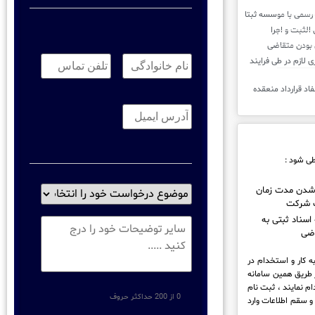
نام
تلفن
خانوادگی:
*
تماس:
*
د همکاری لازم در طی فرایند
ایمیل
*
طی شود :
موضوع
شدن مدت زمان
 شرکت
درخواست
خود
 اسناد ثبتی به
توضیحات
را
ضی
انتخاب
نماید
*
ه کار و استخدام در
ز طریق همین سامانه
م نمایند ، ثبت نام
0 از 200 حداکثر حروف
و سقم اطلاعات وارد