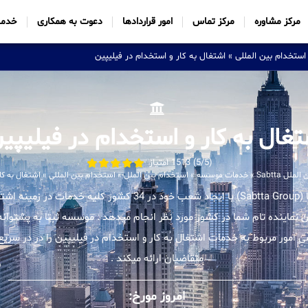
مرکز مشاوره
مرکز تماس
امور قراردادها
دعوت به همکاری
خدما
استخدام بین المللی
»
اشتغال به کار و استخدام در فیلیپین
تغال به کار و استخدام در فیلیپی
(5/5) 1513 امتیاز
ل Sabtta
»
خدمات موسسه
»
استخدام بین الملل
»
استخدام بین المللی
»
اشتغال به کا
موسسه بین المللی ثبتا (Sabtta Group) با ایجاد شعب خود در 34 کشور 
ان نماینده تام شما در کشور مورد نظر انجام میدهد . موسسه ثبتا به پشتوانه 
مور مربوط به خدمات اشتغال به کار و استخدام در فیلیپین را در در سریع
متقاضیان ارائه میکند .
امروز مورخ: