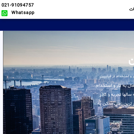
021-91094757
ت
Whatsapp
ن
ر و استخدام در فیلیپین
کلیه خدمات در زمینه اشتغال به کار و استخدام
سالها تجربه و کادر
 ترین زمان ممکن به