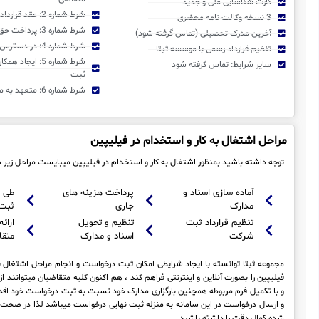
کارت شناسایی ملی و جدید
شرط شماره 2: عقد قرارداد رسمی با موسسه ثبتا
3 نسخه وکالت نامه محضری
شرط شماره 3: پرداخت حق الثبت و اجرا
آخرین مدرک تحصیلی (تماس گرفته شود)
شرط شماره 4: در دسترس بودن متقاضی
تنظیم قرارداد رسمی با موسسه ثبتا
شرط شماره 5: ایجا
سایر شرایط: تماس گرفته شود
ثبت
شرط شماره 6: متعهد به مفاد قرارداد منعقده
مراحل اشتغال به کار و استخدام در فیلیپین
توجه داشته باشید بمنظور اشتغال به کار و استخدام در فیلیپین میبایست مراحل زیر 
آماده سازی اسناد و
پرداخت هزینه های
طی 
مدارک
جاری
ثبت
تنظیم قرارداد ثبت
تنظیم و تحویل
ارائه
شرکت
اسناد و مدارک
متقا
مجموعه ثبتا توانسته با ایجاد شرایطی امکان ثبت درخواست و انجام مراحل اشتغال ب
فیلیپین را بصورت آنلاین و اینترنتی فراهم کند ، هم اکنون کلیه متقاضیان میتوانند ا
و با تکمیل فرم مربوطه همچنین بارگزاری مدارک خود نسبت به ثبت درخواست خود اقدا
و ارسال درخواست در این سامانه به منزله ثبت نهایی درخواست میباشد لذا در صحت 
شده کمال دقت را داشته باشید .