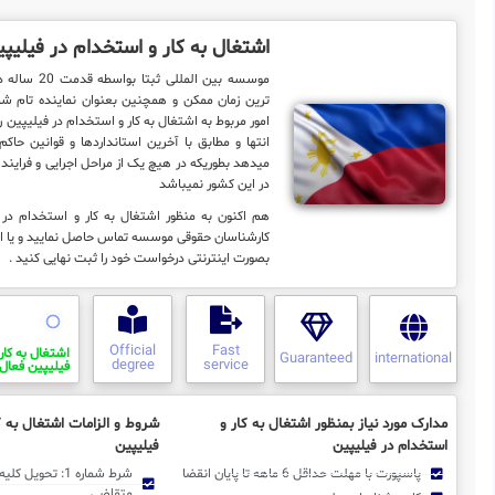
اشتغال به کار و استخدام در فیلیپ
موسسه بین المللی 
ترین زمان ممکن و همچنین بعنوان نماینده تام شم
امور مربوط به اشتغال به کار و استخدام در فیلیپین را ب
انتها و مطابق با آخرین استانداردها و قوانین حاکم
میدهد بطوریکه در هیچ یک از مراحل اجرایی و فرایند ک
در این کشور نمیباشد
هم اکنون به منظور اشتغال به کار و استخدام در ف
کارشناسان حقوقی موسسه تماس حاصل نمایید و یا ا
بصورت اینترنتی درخواست خود را ثبت نهایی کنید .
Official
Fast
اشتغال به کار
Guaranteed
international
degree
service
فیلیپین فعال 
مدارک مورد نیاز بمنظور اشتغال به کار و
شروط و الزامات اشتغال به ک
استخدام در فیلیپین
فیلیپین
پاسپورت با مهلت حداقل 6 ماهه تا پایان انقضا
شرط شماره 1: تحوی
متقاضی