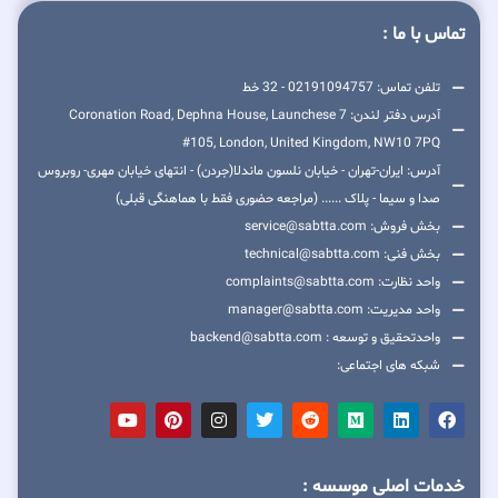
تماس با ما :
تلفن تماس: 02191094757 - 32 خط
آدرس دفتر لندن: 7 Coronation Road, Dephna House, Launchese
#105, London, United Kingdom, NW10 7PQ
آدرس: ایران-تهران - خیابان نلسون ماندلا(جردن) - انتهای خیابان مهری- روبروس
صدا و سیما - پلاک ...... (مراجعه حضوری فقط با هماهنگی قبلی)
بخش فروش: service@sabtta.com
بخش فنی: technical@sabtta.com
واحد نظارت: complaints@sabtta.com
واحد مدیریت: manager@sabtta.com
واحدتحقیق و توسعه : backend@sabtta.com
شبکه های اجتماعی:
خدمات اصلی موسسه :