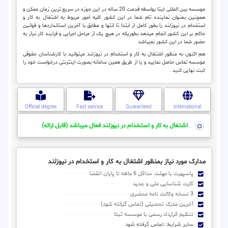
موسسه بین المللی ثبتا بواسطه قدمت 20 ساله در این حوزه در سریع ترین زمان ممکن و
همچنین بعنوان نماینده تام شما در این کشور کلیه امور مربوط به اشتغال به کار و
استخدام در نیوزلند را بطور کامل از ابتدا تا انتها و مطابق با آخرین استانداردها و قوانین
حاکم بر این کشور انجام میدهد بطوریکه در هیچ یک از مراحل اجرایی و فرایند کار نیاز به
حضور شما در این کشور نمیباشد
هم اکنون به منظور اشتغال به کار و استخدام در نیوزلند میتوانید با کارشناسان حقوقی
موسسه تماس حاصل نمایید و یا از طریق همین سامانه بصورت اینترنتی درخواست خود را
ثبت نهایی کنید .
Official degree
Fast service
Guaranteed
international
اشتغال به کار و استخدام در نیوزلند فعال میباشد (قابل ارائه)
مدارک مورد نیاز بمنظور اشتغال به کار و استخدام در نیوزلند
پاسپورت با مهلت حداقل 6 ماهه تا پایان انقضا
کارت شناسایی ملی و جدید
3 نسخه وکالت نامه محضری
آخرین مدرک تحصیلی (تماس گرفته شود)
تنظیم قرارداد رسمی با موسسه ثبتا
سایر شرایط: تماس گرفته شود