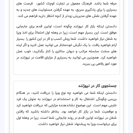
حرفه شما باشد. فرهنگ معمول در تجارت كوچك كشور، فرصت های
بسیاری را برای یادگیری سریع، به عهده گرفتن مسئولیت های جدید و به
عهده گرفتن نقش های مدیریتی زودتر از آنچه انتظار دارید فراهم می كند.
دانستن اینکه بازار کار نیوزلند چگونه است، اولین قدم برای جابجایی
موفق است. این بسیار مهم است، زیرا در وهله اول احتمالاً برای اخذ ویزا
به شغل نیاز خواهید داشت. شما روش کسب و کار در این کشور را بسیار
آرام خواهید یافت. با یک نگرش خودمختار می توانید عمل کنید و اگر ایده
های سخت سلسله مراتب و دیوان سالاری را کنار بگذارید، خوب عمل
خواهید کرد. همچنین می توانید به بسیاری از مزایای اقامت در نیوزلند در
مورد امور رفاهی پی ببرید.
جستجوی کار در نیوزلند
دانستن اینکه شما می خواهید چه نوع ویزا را دریافت کنید، در هنگام
بررسی چگونگی اشتغال به کار و استخدام در نیوزلند به عنوان یک فرد
خارجی مهم است. این موضوع نشاندهنده مزایایی که دریافت خواهید کرد
و موقعیت شما در بازار کار خواهد بود. بخاطر داشته باشید که یافتن
شغل در نیوزلند اولین قدم در روند جابجایی شما است. زیرا در وهله اول
برای درخواست ویزا به پیشنهاد شغل نیاز خواهید داشت.