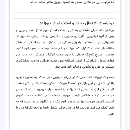
که ترکیب این دو عامل، منجر به کمبود نیروی ماهر شده است.
درخواست اشتغال به کار و استخدام در نیوزلند
بیشتر متقاضیان اشتغال به کار و استخدام در نیوزلند از هند و چین و
پس از آنها فیلیپین، آفریقای جنوبی و انگلیس بودند. زمانی که نیوزلند
تغییراتی در سیستم مهاجرتی مبتنی بر امتیاز خود ایجاد کرد، بیشتر
متقاضیان اقامت کارگران کم مهارت و کم درآمد بودند. سپس این کشور
چندین اصلاح کوچک قانونی را برای جذب کارگران ماهرتر ارائه داد. این
موارد شامل اقداماتی از قبیل آستانه های جدید حداقل درآمد، سختگیری
بیشتر در مورد پولشویی و سایر اقدامات بود.
جمعیت نیوزلند فقط کمی کمتر از پنج میلیون نفر است. به همین دلیل،
یافتن شغل در این بازار کار نسبتاً کوچک، ممکن است یک چالش باشد.
اگر در یکی از زمینه هایی که نیوزلند با کمبود مهارت روبرو است، تخصص
دارید، می توانید شانس خود را بهبود ببخشید. می توانید به جستجوی
لیست کمبود مهارت نیوزلند بروید. این یک ابزار آنلاین ساده است که به
شما کمک می کند دریابید آیا در حال حاضر شغل شما در آنجا تقاضا دارد یا
خیر.