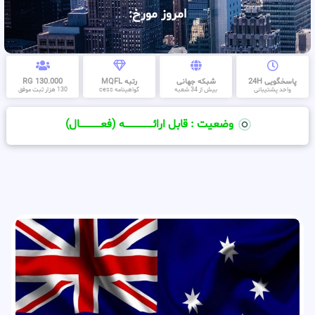
امروز مورخ:
پاسخگویی 24H
شبکه جهانی
رتبه MQFL
130.000 RG
واحد پشتیبانی
بیش از 34 شعبه
گواهینامه cess
130 هزار ثبت موفق
وضعیت : قابل ارائــــــــــــــــــــه (فعـــــــــــــــال)