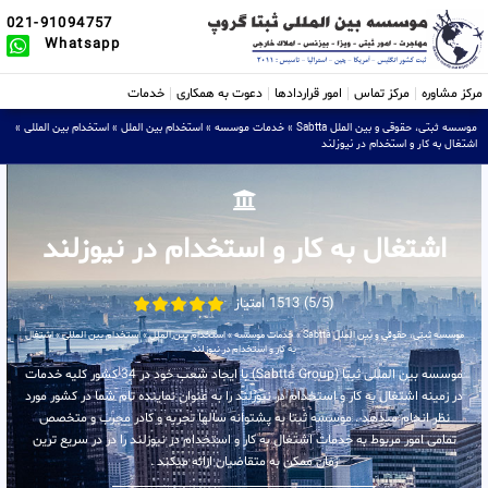
021-91094757
Whatsapp
مرکز مشاوره
مرکز تماس
امور قراردادها
دعوت به همکاری
خدمات
موسسه ثبتی، حقوقی و بین الملل Sabtta
»
خدمات موسسه
»
استخدام بین الملل
»
استخدام بین المللی
»
اشتغال به کار و استخدام در نیوزلند
اشتغال به کار و استخدام در نیوزلند
(5/5) 1513 امتیاز
موسسه ثبتی، حقوقی و بین الملل Sabtta
»
خدمات موسسه
»
استخدام بین الملل
»
استخدام بین المللی
»
اشتغال
به کار و استخدام در نیوزلند
موسسه بین المللی ثبتا (Sabtta Group) با ایجاد شعب خود در 34 کشور کلیه خدمات
در زمینه اشتغال به کار و استخدام در نیوزلند را به عنوان نماینده تام شما در کشور مورد
نظر انجام میدهد . موسسه ثبتا به پشتوانه سالها تجربه و کادر مجرب و متخصص
تمامی امور مربوط به خدمات اشتغال به کار و استخدام در نیوزلند را در در سریع ترین
زمان ممکن به متقاضیان ارائه میکند .