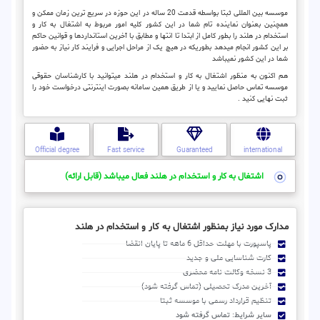
موسسه بین المللی ثبتا بواسطه قدمت 20 ساله در این حوزه در سریع ترین زمان ممکن و
همچنین بعنوان نماینده تام شما در این کشور کلیه امور مربوط به اشتغال به کار و
استخدام در هلند را بطور کامل از ابتدا تا انتها و مطابق با آخرین استانداردها و قوانین حاکم
بر این کشور انجام میدهد بطوریکه در هیچ یک از مراحل اجرایی و فرایند کار نیاز به حضور
شما در این کشور نمیباشد
هم اکنون به منظور اشتغال به کار و استخدام در هلند میتوانید با کارشناسان حقوقی
موسسه تماس حاصل نمایید و یا از طریق همین سامانه بصورت اینترنتی درخواست خود را
ثبت نهایی کنید .
Official degree
Fast service
Guaranteed
international
اشتغال به کار و استخدام در هلند فعال میباشد (قابل ارائه)
مدارک مورد نیاز بمنظور اشتغال به کار و استخدام در هلند
پاسپورت با مهلت حداقل 6 ماهه تا پایان انقضا
کارت شناسایی ملی و جدید
3 نسخه وکالت نامه محضری
آخرین مدرک تحصیلی (تماس گرفته شود)
تنظیم قرارداد رسمی با موسسه ثبتا
سایر شرایط: تماس گرفته شود