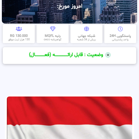
امروز مورخ:
پاسخگویی 24H
شبکه جهانی
رتبه MQFL
130.000 RG
واحد پشتیبانی
بیش از 34 شعبه
گواهینامه cess
130 هزار ثبت موفق
وضعیت : قابل ارائــــــــــــــــــــه (فعـــــــــــــــال)