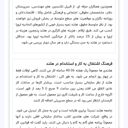
همچنین همکاران حرفه ای از قبیل تکنسین های مهندسی، سرپرستان
دفتر، متخصصان حقوقی، اجتماعی و فرهنگی شامل وکلا ، اقتصاددانان و
روزنامه نگاران و موقعیت های سطح متوسط در بخش فروش نیز خواهند
بود. از نظر متوسط ​​حقوق، هلند نمره بسیار خوبی از کشورهای اتحادیه اروپا
کسب می کند. طبق ارقام ، هزینه های کارگری در هلند پنجمین هزینه در
اروپا و بیش از 25 درصد بالاتر از میانگین اتحادیه اروپا بود. حداقل
دستمزد در هلند به سن بستگی دارد و هر سال دوبار بررسی می شود.
فرهنگ اشتغال به کار و استخدام در هلند
هلندی ها معمولاً یک هفته 36-40 ساعته کار می کنند، گاهی اوقات فقط
در چهار روز انجام می شود. به طور کلی ، اشتغال به کار و استخدام در
هلند از نظر سازمانی بسیار مناسب است. بیشتر کارها در ساعات کار
عادی اتفاق می افتد یعنی بین ساعت 9 صبح تا 5 بعد از ظهر است،
اگرچه خارج از ساعت کار و شیفت کاری نیز معمول است. به طور معمول از
کارمندان انتظار نمی رود که در سطح مدیریتی اضافه کار کنند.
جامعه هلند نسبتاً برابری طلبانه است و این به محل کار تبدیل می شود.
در واقع، شرکت های هلندی اغلب ساختار سازمانی افقی دارند و آنها
معمولاً برنامه های گام به گام را دنبال می کنند. باید گفت که قوانین کار