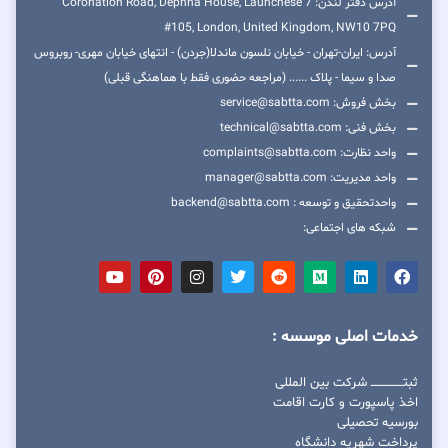
آدرس دفتر لندن: 7 Coronation Road, Dephna House, Launchese
#105, London, United Kingdom, NW10 7PQ
آدرس: ایران-تهران - خیابان نلسون ماندلا(جردن) - انتهای خیابان مهری- روبروس
صدا و سیما - پلاک ...... (مراجعه حضوری فقط با هماهنگی قبلی)
بخش فروش: service@sabtta.com
بخش فنی: technical@sabtta.com
واحد نظارت: complaints@sabtta.com
واحد مدیریت: manager@sabtta.com
واحدتحقیق و توسعه : backend@sabtta.com
شبکه های اجتماعی:
خدمات اصلی موسسه :
ثبتــــــــــــــــ شرکت بین المللی
اخذ پاسپورت و کارت اقامت
بورسیه تحصیلی
پرداخت شهریه دانشگاه