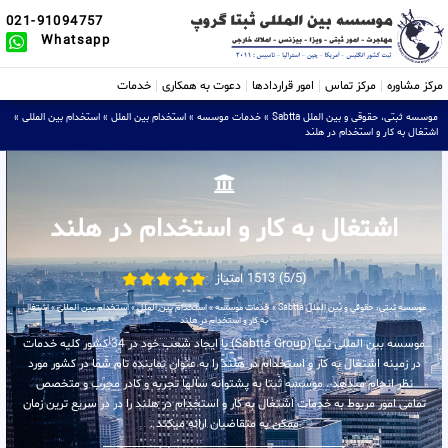
021-91094757
Whatsapp
مرکز مشاوره
مرکز تماس
امور قراردادها
دعوت به همکاری
خدمات
موسسه ثبتی، حقوقی و بین الملل Sabtta
»
خدمات موسسه
»
استخدام بین الملل
»
استخدام بین المللی
»
اشتغال به کار و استخدام در هلند
اشتغال به کار و استخدام در هلند
(5/5) 1513 امتیاز
موسسه ثبتی، حقوقی و بین الملل Sabtta
»
خدمات موسسه
»
استخدام بین الملل
»
استخدام بین المللی
»
اشتغال
به کار و استخدام در هلند
موسسه بین المللی ثبتا (Sabtta Group) با ایجاد شعب خود در 34 کشور کلیه خدمات
در زمینه اشتغال به کار و استخدام در هلند را به عنوان نماینده تام شما در کشور مورد
نظر انجام میدهد . موسسه ثبتا به پشتوانه سالها تجربه و کادر مجرب و متخصص
تمامی امور مربوط به خدمات اشتغال به کار و استخدام در هلند را در در سریع ترین زمان
ممکن به متقاضیان ارائه میکند .