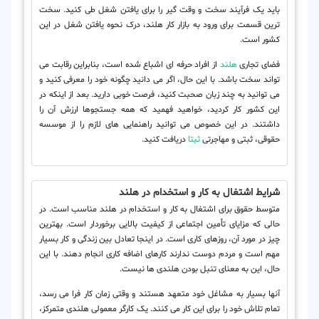
باید یک فرآیند سخت و وقت گیر را برای یافتن شغل طی کنید. سخت
ترین قسمت برای ورود به بازار کار هلند، درک نحوه یافتن شغل در این
کشور است.
فضای تجاری
هلند
از افراد حرفه ای اشباع شده است، بنابراین رقابت می
تواند سخت باشد. با این حال، اگر می دانید چگونه خود را معرفی کنید و
می توانید به چند زبان صحبت کنید، فرصت خوبی دارید. بعد از اینکه در
این کشور کار کردید، خواهید فهمید که همه جستجوها ارزش آن را
داشتند. در این خصوص می توانید راهنمایی های لازم را از موسسه
حقوقی، ثبتی و مهاجرتی
ثبتا
دریافت کنید.
شرایط اشتغال به کار و استخدام در هلند
متوسط ​​حقوق برای اشتغال به کار و استخدام در هلند مناسب است. در
حالی که مزایای تأمین اجتماعی از کیفیت بالایی برخوردار است. بهترین
چیز در مورد آن، روزهای کاری است. در اینجا تعادل بین زندگی و کار بسیار
مهم است و مردم دوست ندارند کارهای اضافه کاری انجام دهند. با این
حال، این به معنای تنبل بودن هلندی ها نیست.
آنها بسیار به مشاغل خود متعهد هستند و وقتی زمان کار فرا می رسد،
تمام تلاش خود را برای این کار می کنند. یک کارگر معمولی هلندی متمرکز،