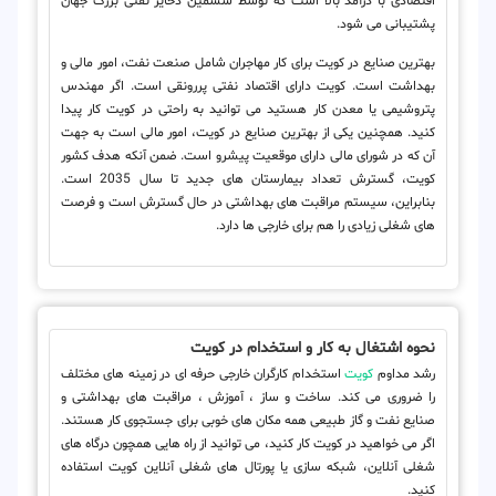
اقتصادی با درآمد بالا است که توسط ششمین ذخایر نفتی بزرگ جهان
پشتیبانی می شود.
بهترین صنایع در کویت برای کار مهاجران شامل صنعت نفت، امور مالی و
بهداشت است. کویت دارای اقتصاد نفتی پررونقی است. اگر مهندس
پتروشیمی یا معدن کار هستید می توانید به راحتی در کویت کار پیدا
کنید. همچنین یکی از بهترین صنایع در کویت، امور مالی است به جهت
آن که در شورای مالی دارای موقعیت پیشرو است. ضمن آنکه هدف کشور
کویت، گسترش تعداد بیمارستان های جدید تا سال 2035 است.
بنابراین، سیستم مراقبت های بهداشتی در حال گسترش است و فرصت
های شغلی زیادی را هم برای خارجی ها دارد.
نحوه اشتغال به کار و استخدام در کویت
رشد مداوم
کویت
استخدام کارگران خارجی حرفه ای در زمینه های مختلف
را ضروری می کند. ساخت و ساز ، آموزش ، مراقبت های بهداشتی و
صنایع نفت و گاز طبیعی همه مکان های خوبی برای جستجوی کار هستند.
اگر می خواهید در کویت کار کنید، می توانید از راه هایی همچون درگاه های
شغلی آنلاین، شبکه سازی یا پورتال های شغلی آنلاین کویت استفاده
کنید.