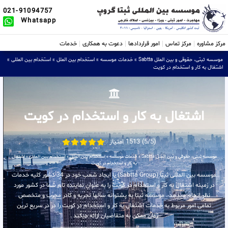
021-91094757
Whatsapp
مرکز مشاوره
مرکز تماس
امور قراردادها
دعوت به همکاری
خدمات
موسسه ثبتی، حقوقی و بین الملل Sabtta
»
خدمات موسسه
»
استخدام بین الملل
»
استخدام بین المللی
»
اشتغال به کار و استخدام در کویت
اشتغال به کار و استخدام در کویت
(5/5) 1513 امتیاز
موسسه ثبتی، حقوقی و بین الملل Sabtta
»
خدمات موسسه
»
استخدام بین الملل
»
استخدام بین المللی
»
اشتغال
به کار و استخدام در کویت
موسسه بین المللی ثبتا (Sabtta Group) با ایجاد شعب خود در 34 کشور کلیه خدمات
در زمینه اشتغال به کار و استخدام در کویت را به عنوان نماینده تام شما در کشور مورد
نظر انجام میدهد . موسسه ثبتا به پشتوانه سالها تجربه و کادر مجرب و متخصص
تمامی امور مربوط به خدمات اشتغال به کار و استخدام در کویت را در در سریع ترین
زمان ممکن به متقاضیان ارائه میکند .