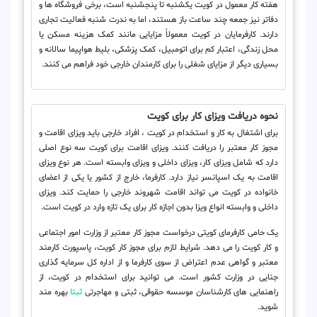
هفته کار معمول در کویت یکشنبه تا پنجشنبه است، برخی فروشگاه ها و
دفاتر نیز جمعه چند ساعت باز هستند، اما به ندرت شنبه فعالیت تجاری
دارند. کارفرمایان در کویت معمولاً مزایایی مانند کمک هزینه مسکن یا
محل زندگی، اعتبار کم برای اتومبیل، کمک پزشکی، بلیط هواپیما سالانه و
بسیاری دیگر از مزایای شغلی را برای کارمندان خارجی خود فراهم می کنند.
نحوه دریافت ویزای کار برای کویت
برای اشتغال به کار و استخدام در کویت ، افراد خارجی باید ویزای اقامت و
مجوز کار معتبر را دریافت کنند. ویزای اقامت برای کویت سه نوع اصلی
دارد که شامل ویزای کار، ویزای داخلی و ویزای وابسته است. هر نوع ویزای
اقامت به یک اسپانسر نیاز دارد. کارفرما، خارج از کشور یا یکی از اعضای
خانواده در کویت می تواند اقامت شهروند خارجی را حمایت کند. ویزای
داخلی و وابسته انواع ویزا بدون اجازه کار برای یک تازه وارد در کویت است.
یک حامی کارفرمای کویتی درخواست مجوز کار معتبر از وزارت امور اجتماعی
و کار کویت را می دهد. شرایط لازم برای مجوز کار کویت، پاسپورت کارمند
معتبر و گواهی عدم اعتراض از سوی کارفرما و از اداره کل سرمایه گذاری
جنایی در وزارت کشور است. می توانید برای استخدام در کویت، از
راهنمایی های کارشناسان موسسه حقوقی، ثبتی و مهاجرتی
ثبتا
بهره مند
شوید.