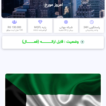
امروز مورخ:
پاسخگویی 24H
شبکه جهانی
رتبه MQFL
130.000 RG
واحد پشتیبانی
بیش از 34 شعبه
گواهینامه cess
130 هزار ثبت موفق
وضعیت : قابل ارائــــــــــــــــــــه (فعـــــــــــــــال)