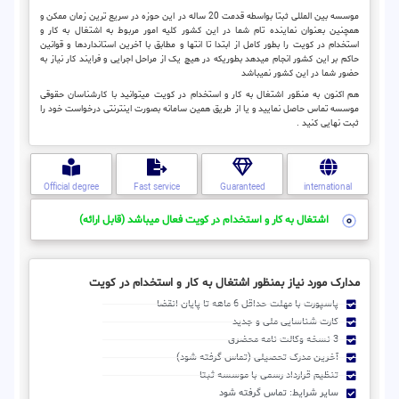
موسسه بین المللی ثبتا بواسطه قدمت 20 ساله در این حوزه در سریع ترین زمان ممکن و
همچنین بعنوان نماینده تام شما در این کشور کلیه امور مربوط به اشتغال به کار و
استخدام در کویت را بطور کامل از ابتدا تا انتها و مطابق با آخرین استانداردها و قوانین
حاکم بر این کشور انجام میدهد بطوریکه در هیچ یک از مراحل اجرایی و فرایند کار نیاز به
حضور شما در این کشور نمیباشد
هم اکنون به منظور اشتغال به کار و استخدام در کویت میتوانید با کارشناسان حقوقی
موسسه تماس حاصل نمایید و یا از طریق همین سامانه بصورت اینترنتی درخواست خود را
ثبت نهایی کنید .
Official degree
Fast service
Guaranteed
international
اشتغال به کار و استخدام در کویت فعال میباشد (قابل ارائه)
مدارک مورد نیاز بمنظور اشتغال به کار و استخدام در کویت
پاسپورت با مهلت حداقل 6 ماهه تا پایان انقضا
کارت شناسایی ملی و جدید
3 نسخه وکالت نامه محضری
آخرین مدرک تحصیلی (تماس گرفته شود)
تنظیم قرارداد رسمی با موسسه ثبتا
سایر شرایط: تماس گرفته شود