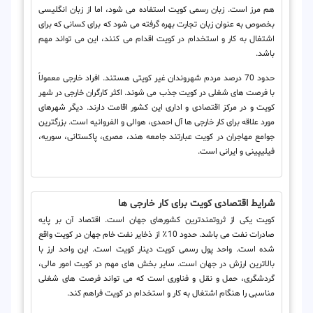
هم مرز است. زبان رسمی کویت استفاده می شود، اما از زبان انگلیسی
بخصوص به عنوان زبان تجارت بهره گرفته می شود که برای کسانی که برای
اشتغال به کار و استخدام در کویت اقدام می کنند، این می تواند مهم
باشد.
حدود 70 درصد مردم شهروندان غیر کویتی هستند. افراد خارجی معمولاً
با فرصت های شغلی در کویت جذب می شوند. اکثر کارگران خارجی در شهر
کویت و در مرکز اقتصادی و اداری این کشور اقامت دارند. دیگر شهرهای
مورد علاقه برای کار خارجی ها آل احمدی، هوالی و الفروانیه است. بزرگترین
جوامع مهاجران در کویت عبارتند جامعه هند، مصری، پاکستانی، سوریه،
فیلیپینی و ایرانی است.
شرایط اقتصادی کویت برای کار خارجی ها
کویت یکی از ثروتمندترین کشورهای جهان است. اقتصاد آن بر پایه
صادرات نفت می باشد. حدود 10٪ از ذخایر نفت خام جهان در کویت واقع
شده است. واحد پول رسمی کویت دینار کویت است. این واحد ارز با
بالاترین ارزش در جهان است. سایر بخش های مهم در کویت امور مالی،
گردشگری، حمل و نقل و فناوری است که می تواند فرصت های شغلی
مناسبی را هنگام اشتغال به کار و استخدام در کویت فراهم کند.