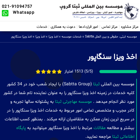
021-91094757
Whatsapp
مرکز مشاوره
مرکز تماس
امور قراردادها
دعوت به همکاری
خدمات
موسسه ثبتی، حقوقی و بین الملل Sabtta
»
خدمات موسسه
»
اخذ ویزا
»
اخذ ویزا
»
اخذ ویزا سنگاپور
اخذ ویزا سنگاپور
(5/5) 1513 امتیاز
موسسه بین المللی
ثبتا
(Sabtta Group) با ایجاد شعب خود در 34 کشور
کلیه خدمات در زمینه اخذ ویزا سنگاپور را به عنوان نماینده تام شما در کشور
مورد نظر انجام میدهد .
موسسه مهاجرتی ثبتا
به پشتوانه سالها تجربه و
کادر مجرب و متخصص تمامی امور مربوط به خدمات اخذ ویزا سنگاپور را در
در سریع ترین زمان ممکن به متقاضیان ارائه میکند . بمنظور کسب اطلاعات
بیشتر و مطالعه
مقالات
مرتبط با اخذ ویزا سنگاپور میتوانید به
پایگاه
اطلاعاتی ثبتا
مراجعه نمایید.