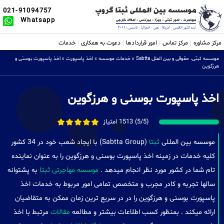
021-91094757
Whatsapp
مرکز مشاوره
مرکز تماس
امور قراردادها
دعوت به همکاری
خدمات
موسسه ثبتی، حقوقی و بین الملل Sabtta
»
خدمات موسسه
»
اخذ پاسپورت
»
اخذ پاسپورت بوسنی و
هرزگوین
اخذ پاسپورت بوسنی و هرزگوین
(5/5) 1513 امتیاز
موسسه بین المللی
ثبتا
(Sabtta Group) با ایجاد شعب خود در 34 کشور
کلیه خدمات در زمینه اخذ پاسپورت بوسنی و هرزگوین را به عنوان نماینده
تام شما در کشور مورد نظر انجام میدهد .
موسسه مهاجرتی ثبتا
به پشتوانه
سالها تجربه و کادر مجرب و متخصص تمامی امور مربوط به خدمات اخذ
پاسپورت بوسنی و هرزگوین را در در سریع ترین زمان ممکن به متقاضیان
ارائه میکند . بمنظور کسب اطلاعات بیشتر و مطالعه
مقالات
مرتبط با اخذ