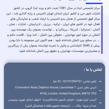
مرکز تخصصی ثبتا در سال 1381 تحت نام و برند ثبتا گروپ در کشور
امارات شهر دبی و کشور ایران استان تهران تاسیس و پایه گذاری شد ، این
مرکز فوق تخصصی از همان بدو تاسیس با ایجاد شعب و نمایندگی های
فعال خود در کشور های ایران ، ترکیه ، برزیل ، اذربایجان ، امارات ، عمان ،
آلمان ، استرالیا ، آمریکا ، بریتانیا و … توانست بعنوان یک موسسه بین
المللی در حوزه امور مهاجرتی ، حقوقی بین الملل ، اخذ ویزا ، اقامت دائم و
…. در سطح بین الملل شناخته شود . هم اکنون این مجموعه با دارا بودن
بیش از 2640 کارشناس و وکیل با تجربه توانسته بعنوان یکی از بزرگترین
و معتبرترین موسسات مهاجرتی و حقوق بین الملل شناخته شود
.
تماس با ما :
تلفن تماس: 02191094757 - 32 خط
آدرس دفتر لندن: 7 Coronation Road, Dephna House, Launchese
#105, London, United Kingdom, NW10 7PQ
آدرس: ایران-تهران - خیابان نلسون ماندلا(جردن) - انتهای خیابان مهری- روبروس
صدا و سیما - پلاک ...... (مراجعه حضوری فقط با هماهنگی قبلی)