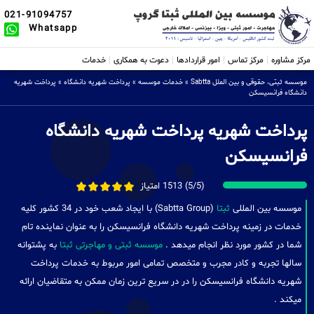
021-91094757
Whatsapp
مرکز مشاوره
مرکز تماس
امور قراردادها
دعوت به همکاری
خدمات
موسسه ثبتی، حقوقی و بین الملل Sabtta
»
خدمات موسسه
»
پرداخت شهریه دانشگاه
»
پرداخت شهریه
دانشگاه فرانسیسکن
پرداخت شهریه پرداخت شهریه دانشگاه
فرانسیسکن
(5/5) 1513 امتیاز
موسسه بین المللی
ثبتا
(Sabtta Group) با ایجاد شعب خود در 34 کشور کلیه
خدمات در زمینه پرداخت شهریه دانشگاه فرانسیسکن را به عنوان نماینده تام
شما در کشور مورد نظر انجام میدهد .
موسسه ثبتی و مهاجرتی ثبتا
به پشتوانه
سالها تجربه و کادر مجرب و متخصص تمامی امور مربوط به خدمات پرداخت
شهریه دانشگاه فرانسیسکن را در در سریع ترین زمان ممکن به متقاضیان ارائه
میکند .