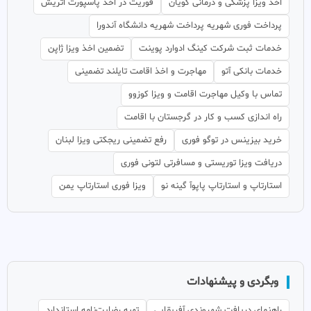
اخذ ویزا پزشکی و درمانی گویان
فوریت در اخذ پاسپورت اتریش
پرداخت فوری شهریه پرداخت شهریه دانشگاه آندورا
خدمات ثبت شرکت کینگ ادوارد پوینت
تضمین اخذ ویزا ژاپن
خدمات بانکی آتو
مهاجرت و اخذ اقامت تایلند تضمینی
تماس با وکیل مهاجرت اقامت و ویزا کوزوو
راه اندازی کسب و کار در گرجستان با اقامت
خرید بیزینس در توگو فوری
رفع تضمینی ریجکتی ویزا لبنان
دریافت ویزا توریستی و مسافرتی لتونی فوری
استارتاپ و استارتاپ پاپوآ گینه نو
ویزا فوری استارتاپ یمن
وبگردی و پیشنهادات
راهنمای دریافت شهروندی آفریقایی
تهیه رضایت‌نامه استاندارد