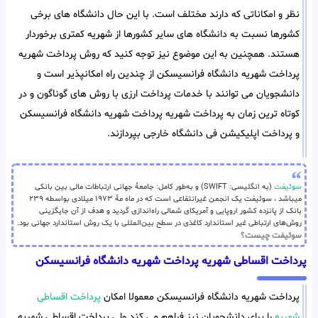
نظر و امکاناتی که دارند مختلف است. با این حال دانشگاه های برخی
کشورها نسبت به دانشگاه های سایر کشورها از شهریه کمتری برخوردار
هستند. همچنین به این موضوع نیز توجه کنید که روش پرداخت شهریه
پرداخت شهریه دانشگاه فرانسیسکن از چندین راه امکانپذیر است و
دانشجویان می توانند با خدمات پرداخت ارزی با روش های گوناگون و در
کوتاه ترین زمان به پرداخت شهریه پرداخت شهریه دانشگاه فرانسیسکن
و پرداخت اپلیکیشن فی دانشگاه خارجی بپردازند.
سوئیفت
(به انگلیسی: SWIFT) و به‌طور کامل: جامعهٔ جهانی ارتباطات مالی بین بانکی
میباشد ، سوئیفت یک انجمن غیرانتفاعی است که در ماه مهٔ ۱۹۷۳ میلادی بواسطه ۲۳۹
بانک از پانزده کشور اروپایی و آمریکای شمالی راه‌اندازی گردید و هدف از آن جایگزینی
روش‌های ارتباطی غیر استاندارد کاغذی در سطح بین‌المللی با یک روش استاندارد جهانی بود.
سوئیفت چیست؟
پرداخت اقساطی شهریه پرداخت شهریه دانشگاه فرانسیسکن
پرداخت شهریه دانشگاه فرانسیسکن معمولا امکان
پرداخت اقساطی
شهریه
را برای دانشجویان نیز فراهم می کند ولی پرداخت اقساطی شهریه