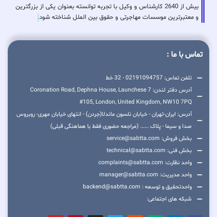
بیش از 2640 کارشناس و وکیل با تجربه توانسته بعنوان یکی از بزرگترین
و معتبرترین موسسات مهاجرتی و حقوق بین الملل شناخته شود
.
تماس با ما :
تلفن تماس: 02191094757 - 32 خط
آدرس دفتر لندن: 7 Coronation Road, Dephna House, Launchese
#105, London, United Kingdom, NW10 7PQ
آدرس: ایران-تهران - خیابان نلسون ماندلا(جردن) - انتهای خیابان مهری- روبروس
صدا و سیما - پلاک ...... (مراجعه حضوری فقط با هماهنگی قبلی)
بخش فروش: service@sabtta.com
بخش فنی: technical@sabtta.com
واحد نظارت: complaints@sabtta.com
واحد مدیریت: manager@sabtta.com
واحدتحقیق و توسعه : backend@sabtta.com
شبکه های اجتماعی: