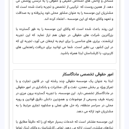
مسائل و چالش های اشخاص حقیقی و حقوقی را به درستی پوشش می
دهد. از همین روست که ترکیبی از تخصص و تجربه باعث شده است که
مشتریان این موسسه را به عنوان مشاور محلی خود پذیرفته و به صداقت
و تعهد وکلای حرفه ای این موسسه ، اعتماد کرده اند.
این روند باعث شده است که وکلای این موسسه را به طور گسترده با
بزرگترین شرکت های حقوقی در جهان هم تراز نماید که این تجربه
ارزشمند، برتری های مناسبی را برای تیم به ارمغان می آورد، تجربه ای که
در این کشور، بی نظیر است. شما می توانید برای دریافت راهنمایی های
کاربردی، با کارشناسان ثبتا همراه باشید.
امور حقوقی تخصصی ماداگاسکار
ثبتا به عنوان یک موسسه حقوقی چند رشته ای، در قانون تجارت و با
تمرکز ویژه بر بخش معدن، نفت و گاز، مخابرات و بانکداری در امور حقوقی
در ماداگاسکار تخصص دارد. این موسسه، با تجربه گسترده برون مرزی در
زمینه طیف وسیعی از موضوعات و همچنین دانش دقیق قوانین و رویه
محلی در سراسر منطقه، راه حل های عملی و مشاوره تجاری مرتبط را به
مشتریان خود ارائه می دهد.
این موسسه مفتخر است که خدمات بسیار حرفه ای را که دقیقاً مطابق با
نیازهای مشتری است، ارائه می دهد. تمامی کارشناسان و وکلای ثبتا، تماما