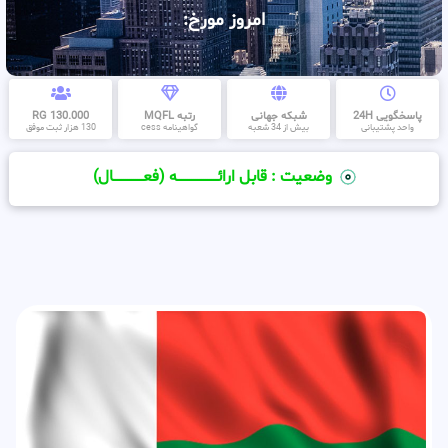
امروز مورخ:
پاسخگویی 24H
شبکه جهانی
رتبه MQFL
130.000 RG
واحد پشتیبانی
بیش از 34 شعبه
گواهینامه cess
130 هزار ثبت موفق
وضعیت : قابل ارائــــــــــــــــــــه (فعـــــــــــــــال)