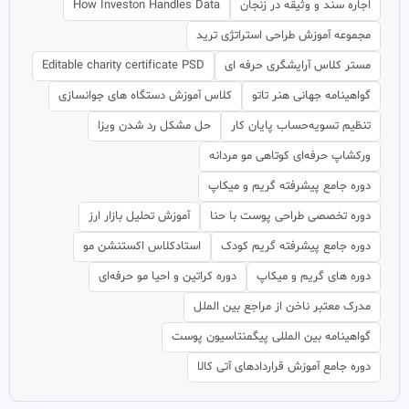
اجاره سند و وثیقه در زنجان
How Investon Handles Data
مجموعه آموزش طراحی استراتژی ترید
مستر کلاس آرایشگری حرفه ای
Editable charity certificate PSD
گواهینامه جهانی هنر تاتو
کلاس آموزش دستگاه های جوانسازی
تنظیم تسویه‌حساب پایان کار
حل مشکل رد شدن ویزا
ورکشاپ حرفه‌ای کوتاهی مو مردانه
دوره جامع پیشرفته گریم و میکاپ
دوره تخصصی طراحی پوست با حنا
آموزش تحلیل بازار ارز
دوره جامع پیشرفته گریم کودک
استادکلاس اکستنشن مو
دوره های گریم و میکاپ
دوره کراتین و احیا مو حرفه‌ای
مدرک معتبر ناخن از مراجع بین الملل
گواهینامه بین المللی پیگمنتاسیون پوست
دوره جامع آموزش قراردادهای آتی کالا