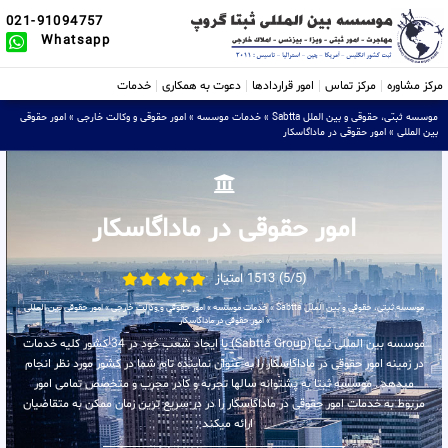
021-91094757
Whatsapp
مرکز مشاوره
مرکز تماس
امور قراردادها
دعوت به همکاری
خدمات
موسسه ثبتی، حقوقی و بین الملل Sabtta
»
خدمات موسسه
»
امور حقوقی و وکالت خارجی
»
امور حقوقی
بین المللی
»
امور حقوقی در ماداگاسکار
امور حقوقی در ماداگاسکار
(5/5) 1513 امتیاز
موسسه ثبتی، حقوقی و بین الملل Sabtta
»
خدمات موسسه
»
امور حقوقی و وکالت خارجی
»
امور حقوقی بین المللی
»
امور حقوقی در ماداگاسکار
موسسه بین المللی ثبتا (Sabtta Group) با ایجاد شعب خود در 34 کشور کلیه خدمات
در زمینه امور حقوقی در ماداگاسکار را به عنوان نماینده تام شما در کشور مورد نظر انجام
میدهد . موسسه ثبتا به پشتوانه سالها تجربه و کادر مجرب و متخصص تمامی امور
مربوط به خدمات امور حقوقی در ماداگاسکار را در در سریع ترین زمان ممکن به متقاضیان
ارائه میکند .