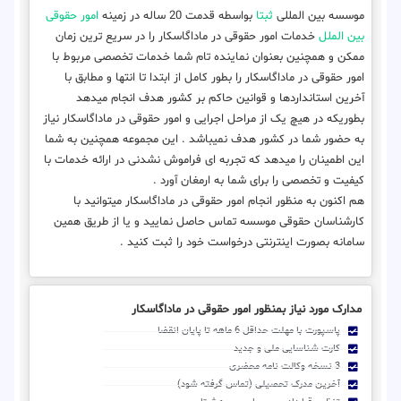
موسسه بین المللی
ثبتا
بواسطه قدمت 20 ساله در زمینه
امور حقوقی
بین الملل
خدمات امور حقوقی در ماداگاسکار را در سریع ترین زمان
ممکن و همچنین بعنوان نماینده تام شما خدمات تخصصی مربوط با
امور حقوقی در ماداگاسکار را بطور کامل از ابتدا تا انتها و مطابق با
آخرین استانداردها و قوانین حاکم بر کشور هدف انجام میدهد
بطوریکه در هیچ یک از مراحل اجرایی و امور حقوقی در ماداگاسکار نیاز
به حضور شما در کشور هدف نمیباشد . این مجموعه همچنین به شما
این اطمینان را میدهد که تجربه ای فراموش نشدنی در ارائه خدمات با
کیفیت و تخصصی را برای شما به ارمغان آورد .
هم اکنون به منظور انجام امور حقوقی در ماداگاسکار میتوانید با
کارشناسان حقوقی موسسه تماس حاصل نمایید و یا از طریق همین
سامانه بصورت اینترنتی درخواست خود را ثبت کنید .
مدارک مورد نیاز بمنظور امور حقوقی در ماداگاسکار
پاسپورت با مهلت حداقل 6 ماهه تا پایان انقضا
کارت شناسایی ملی و جدید
3 نسخه وکالت نامه محضری
آخرین مدرک تحصیلی (تماس گرفته شود)