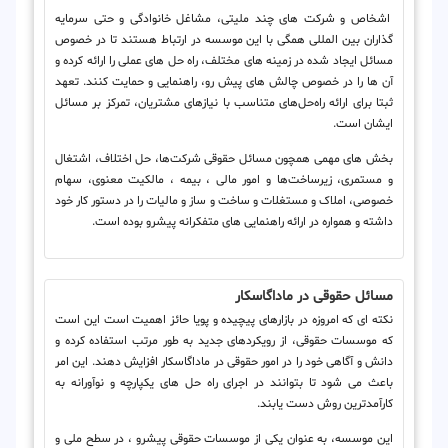
اشخاص و شرکت های چند ملیتی، مشاغل خانوادگی و حتی سرمایه
گذاران بین المللی همگی با این موسسه در ارتباط هستند تا در خصوص
مسائل ایجاد شده در زمینه های مختلف، راه حل های عملی را ارائه کرده و
آن ها را در خصوص چالش های پیش رو، راهنمایی و حمایت کنند. تعهد
ثبتا برای ارائه راه‌حل‌های متناسب با نیازهای مشتریان، تمرکز بر مسائل
ایشان است.
بخش های مهمی همچون مسائل حقوقی شرکت‌ها، حل اختلاف، اشتغال
و مستمری، زیرساخت‌ها و امور مالی ، بیمه ، مالکیت معنوی، سهام
خصوصی، املاک و مستغلات و ساخت و ساز و مالیات را در دستور کار خود
داشته و همواره در ارائه راهنمایی های متفکرانه پیشرو بوده است.
مسائل حقوقی در ماداگاسکار
نکته ای که امروزه در بازارهای پیچیده و پویا حائز اهمیت است این است
که موسسات حقوقی، از رویکردهای جدید به طور مرتب استفاده کرده و
دانش و آگاهی خود را در امور حقوقی در ماداگاسکار افزایش دهند. این امر
باعث می شود تا بتوانند در اجرای راه حل های یکپارچه و نوآورانه به
کارآمدترین روش دست یابند.
این موسسه، به عنوان یکی از موسسات حقوقی پیشرو ، در سطح ملی و