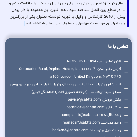
المللی در حوزه امور مهاجرتی ، حقوقی بین الملل ، اخذ ویزا ، اقامت دائم و
…. در سطح بین الملل شناخته شود . هم اکنون این مجموعه با دارا بودن
بیش از 2640 کارشناس و وکیل با تجربه توانسته بعنوان یکی از بزرگترین
و معتبرترین موسسات مهاجرتی و حقوق بین الملل شناخته شود
.
تماس با ما :
تلفن تماس: 02191094757 - 32 خط
آدرس دفتر لندن: 7 Coronation Road, Dephna House, Launchese
#105, London, United Kingdom, NW10 7PQ
آدرس: ایران-تهران - خیابان نلسون ماندلا(جردن) - انتهای خیابان مهری- روبروس
صدا و سیما - پلاک ...... (مراجعه حضوری فقط با هماهنگی قبلی)
بخش فروش: service@sabtta.com
بخش فنی: technical@sabtta.com
واحد نظارت: complaints@sabtta.com
واحد مدیریت: manager@sabtta.com
واحدتحقیق و توسعه : backend@sabtta.com