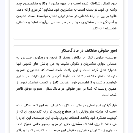
بین المللی شناخته شده است و با بهره مندی از وکلا و متخصصان چند
رشته ای خود، توانسته است به مشتریان خود مشاوره ً فرامرزی ارائه دهد.
علاوه بر این، با ارائه خدماتی در سطح کیفی ممتاز، توانسته است اطمینان
و آسودگی خاطر مشتریان خود را در هر سطحی، برآورده نماید و خدماتی
شایسته ارائه کند.
امور حقوقی مختلف در ماداگاسکار
موسسه حقوقی ثبتا، با دانش عمیق از قانون و رویکردی حساس به
مسائل تجاری مشتریان و نگرش مثبت به حل چالش های قانونی آنها
همواره عمل کرده است و این باعث شده است که مشتریان همواره
بتوانند انتظار داشته باشند که دقیقاً آنچه را که نیاز دارند، در اختیار
خواهند داشت و از اطمینان خود، رضایت کامل را کسب خواهند نمود. از
همین روست که ثبتا در امور حقوقی در ماداگاسکار ، همواره موفق ظاهر
شده است
قرار گرفتن تیم اصلی در متن مسائل مشتریان، به این تیم امکان داده
است که هزینه های رقابتی را در سطوح پایین تر ارائه کند بدون آن که از
کیفیت عملکرد خود بکاهد. انعطاف پذیری وکلای این موسسه، این اجازه را
می دهد تا روی اهداف مشتری حتی در موارد بسیار خاص تمرکز کند.
بسیاری از مشتریان حقیقی و حقوقی این موسسه، با تکیه بر تعهد و رفتار