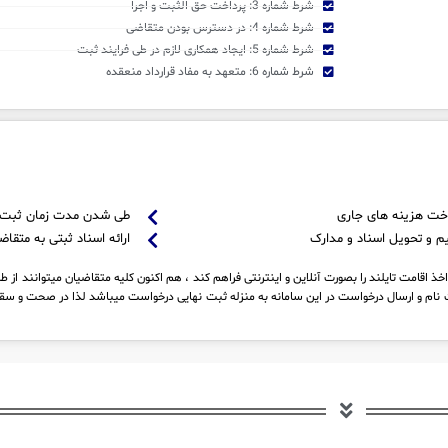
شرط شماره 3: پرداخت حق الثبت و اجرا
شرط شماره 4: در دسترس بودن متقاضی
شرط شماره 5: ایجاد همکاری لازم در طی فرایند ثبت
شرط شماره 6: متعهد به مفاد قرارداد منعقده
خت هزینه های جاری
طی شدن مدت زمان ثبت
م و تحویل اسناد و مدارک
ارائه اسناد ثبتی به متقاض
 اقامت تایلند را بصورت آنلاین و اینترنتی فراهم کند ، هم اکنون کلیه متقاضیان میتوانند از ط
نام و ارسال درخواست در این سامانه به منزله ثبت نهایی درخواست میباشد لذا در صحت و سقم