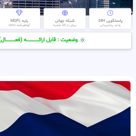
پاسخگویی 24H
شبکه جهانی
رتبه MQFL
واحد پشتیبانی
بیش از 34 شعبه
گواهینامه cess
وضعیت : قابل ارائــــــــــــــــــــه (فعـــــــــــــــال)