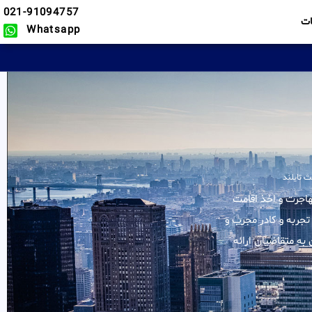
021-91094757
ت
Whatsapp
ت تایلند
 کلیه خدمات در زمینه مهاجرت و اخذ اقامت
تجربه و کادر مجرب و
به متقاضیان ارائه