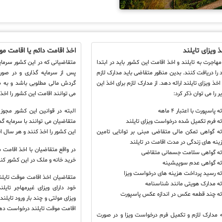
 ویزای تایلند
اخذ اقامت دائم یا اقامت م
هاجرت به تایلند و اخذ اقامت این کشور باید در ابتدا
د را دریافت کنند. بدین منظور متقاضی باید مدارک لازم
پس از سرمایه گذاری و در صورت
 اخذ ویزای تایلند ارائه دهد. از مدارک لازم برای اخذ این
گردش مالی مطلوبی باشد و به 
یر را می توان ذکر کرد:
می توانند اقامت این کشور را اخذ
ئه پاسپورت با اعتبار ۴ ماهه
البته در قوانین این کشور مجوز 
ائه فرم تکمیل شده درخواست ویزای تایلند
متقاضیان می توانند با سرمایه 
ائه گواهی تمکن مالی متقاضی مبنی بر توانایی تامین
این کشور را اخذ کنند و هر سال ا
ینه های زندگی در مدت اقامت در تایلند
در واقع متقاضیان با اخذ اقامت م
ائه گواهی سلامت جسمانی متقاضی
خرید خانه و ملک در این کشور کن
ائه گواهی عدم سوپیشینه
ائه رسید پرداخت هزینه های درخواست ویزا
ائه مدارک هویتی مانند شناسنامه
خود دارای ویزای غیرمهاجر تایل
ائه چند قطعه عکس در اندازه عکس پاسپورت
ویزای مولتی و چند بار ورود تایلن
اقامت موقت تایلند درخواست ده
ه مدارک لازم و تکمیل فرم درخواست ویزا و در صورت