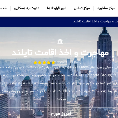
مرکز مشاوره
مرکز تماس
امور قراردادها
دعوت به همکاری
خدما
ت
»
مهاجرت و اخذ اقامت تایلند
مهاجرت و اخذ اقامت تایلند
(5/5) 1513 امتیاز
حقوقی و بین الملل Sabtta
»
خدمات ثبتا گروپ
»
مهاجرت و اخذ اقامت
»
مهاجرت و اخذ اقام
موسسه بین المللی ثبتا (Sabtta Group) با ایجاد شعب خود در 34 کشور
ینده تام شما در کشور مورد نظر انجام میدهد . موسسه ثبتا به پشتوانه سالها 
بوط به خدمات مهاجرت و اخذ اقامت تایلند را در در سریع ترین زمان ممکن 
میکند .
امروز مورخ: