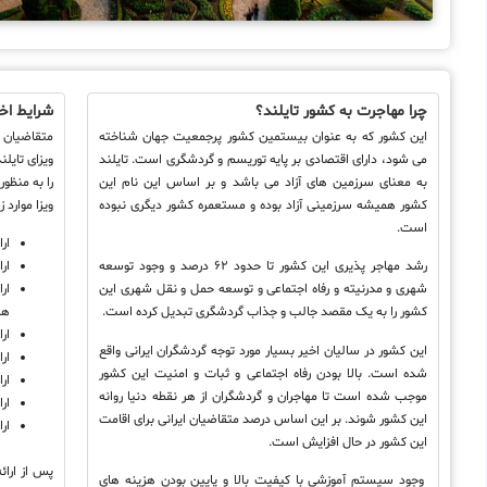
چرا مهاجرت به کشور تایلند؟
شرایط اخذ
این کشور که به عنوان بیستمین کشور پرجمعیت جهان شناخته
متقاضیان م
می شود، دارای اقتصادی بر پایه توریسم و گردشگری است. تایلند
ویزای تایلن
به معنای سرزمین های آزاد می باشد و بر اساس این نام این
را به منظور
کشور همیشه سرزمینی آزاد بوده و مستعمره کشور دیگری نبوده
ویزا موارد ز
است.
ارا
رشد مهاجر پذیری این کشور تا حدود ۶۲ درصد و وجود توسعه
ار
شهری و مدرنیته و رفاه اجتماعی و توسعه حمل و نقل شهری این
ار
کشور را به یک مقصد جالب و جذاب گردشگری تبدیل کرده است.
هز
ار
این کشور در سالیان اخیر بسیار مورد توجه گردشگران ایرانی واقع
ار
شده است. بالا بودن رفاه اجتماعی و ثبات و امنیت این کشور
ار
موجب شده است تا مهاجران و گردشگران از هر نقطه دنیا روانه
ار
این کشور شوند. بر این اساس درصد متقاضیان ایرانی برای اقامت
ار
این کشور در حال افزایش است.
پس از ارائ
وجود سیستم آموزشی با کیفیت بالا و پایین بودن هزینه های