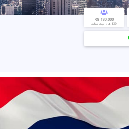
130.000 RG
130 هزار ثبت موفق