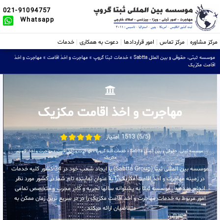
021-91094757
Whatsapp
مرکز مشاوره
مرکز تماس
امور قراردادها
دعوت به همکاری
خدمات
موسسه ثبتی، حقوقی و بین الملل Sabtta
»
خدمات ثبتا گروپ
»
مهاجرت و اخذ اقامت
»
مهاجرت و اخذ
اقامت مکزیک
مهاجرت و اخذ اقامت مکزیک
(5/5) 1513 امتیاز
موسسه ثبتی، حقوقی و بین الملل Sabtta
»
خدمات ثبتا گروپ
»
مهاجرت و اخذ اقامت
»
مهاجرت و اخذ اقامت
مکزیک
موسسه بین المللی ثبتا (Sabtta Group) با ایجاد شعب خود در 34 کشور کلیه خدمات
در زمینه مهاجرت و اخذ اقامت مکزیک را به عنوان نماینده تام شما در کشور مورد نظر
انجام میدهد . موسسه ثبتا به پشتوانه سالها تجربه و کادر مجرب و متخصص تمامی
امور مربوط به خدمات مهاجرت و اخذ اقامت مکزیک را در در سریع ترین زمان ممکن به
متقاضیان ارائه میکند .