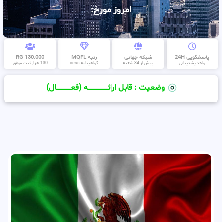
امروز مورخ:
پاسخگویی 24H
شبکه جهانی
رتبه MQFL
130.000 RG
واحد پشتیبانی
بیش از 34 شعبه
گواهینامه cess
130 هزار ثبت موفق
وضعیت : قابل ارائــــــــــــــــــــه (فعـــــــــــــــال)