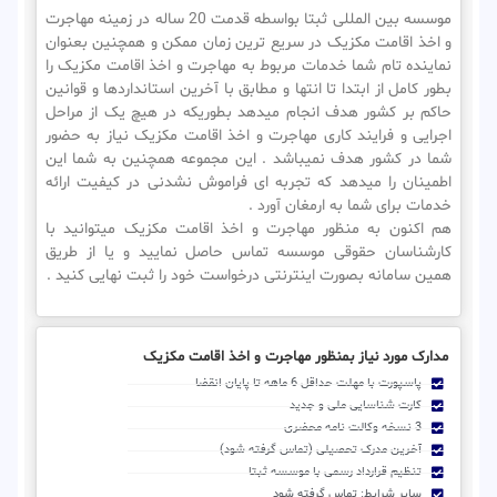
موسسه بین المللی ثبتا بواسطه قدمت 20 ساله در زمینه مهاجرت
و اخذ اقامت مکزیک در سریع ترین زمان ممکن و همچنین بعنوان
نماینده تام شما خدمات مربوط به مهاجرت و اخذ اقامت مکزیک را
بطور کامل از ابتدا تا انتها و مطابق با آخرین استانداردها و قوانین
حاکم بر کشور هدف انجام میدهد بطوریکه در هیچ یک از مراحل
اجرایی و فرایند کاری مهاجرت و اخذ اقامت مکزیک نیاز به حضور
شما در کشور هدف نمیباشد . این مجموعه همچنین به شما این
اطمینان را میدهد که تجربه ای فراموش نشدنی در کیفیت ارائه
خدمات برای شما به ارمغان آورد .
هم اکنون به منظور مهاجرت و اخذ اقامت مکزیک میتوانید با
کارشناسان حقوقی موسسه تماس حاصل نمایید و یا از طریق
همین سامانه بصورت اینترنتی درخواست خود را ثبت نهایی کنید .
مدارک مورد نیاز بمنظور مهاجرت و اخذ اقامت مکزیک
پاسپورت با مهلت حداقل 6 ماهه تا پایان انقضا
کارت شناسایی ملی و جدید
3 نسخه وکالت نامه محضری
آخرین مدرک تحصیلی (تماس گرفته شود)
تنظیم قرارداد رسمی با موسسه ثبتا
سایر شرایط: تماس گرفته شود