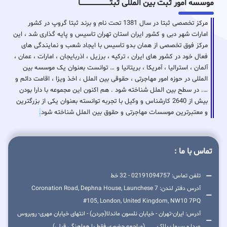
موسسه امور ثبت بین المللی ثبتـــــــــــــــــــــــــــــا
مرکز تخصصی ثبتا در سال 1381 تحت نام و برند ثبتا گروپ در کشور
امارات شهر دبی و کشور ایران استان تهران تاسیس و پایه گذاری شد ، این
مرکز فوق تخصصی از همان بدو تاسیس با ایجاد شعب و نمایندگی های
فعال خود در کشور های ایران ، ترکیه ، برزیل ، اذربایجان ، امارات ، عمان ،
آلمان ، استرالیا ، آمریکا ، بریتانیا و … توانست بعنوان یک موسسه بین
المللی در حوزه امور مهاجرتی ، حقوقی بین الملل ، اخذ ویزا ، اقامت دائم و
…. در سطح بین الملل شناخته شود . هم اکنون این مجموعه با دارا بودن
بیش از 2640 کارشناس و وکیل با تجربه توانسته بعنوان یکی از بزرگترین
و معتبرترین موسسات مهاجرتی و حقوق بین الملل شناخته شود
.
تماس با ما :
تلفن تماس: 02191094757 - 32 خط
آدرس دفتر لندن: 7 Coronation Road, Dephna House, Launchese
#105, London, United Kingdom, NW10 7PQ
آدرس: ایران-تهران - خیابان نلسون ماندلا(جردن) - انتهای خیابان مهری- روبروس
صدا و سیما - پلاک ...... (مراجعه حضوری فقط با هماهنگی قبلی)