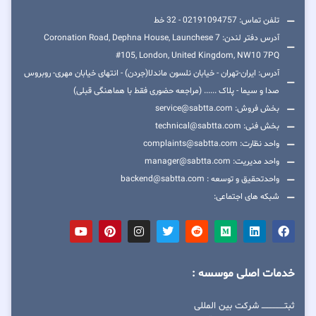
تلفن تماس: 02191094757 - 32 خط
آدرس دفتر لندن: 7 Coronation Road, Dephna House, Launchese
#105, London, United Kingdom, NW10 7PQ
آدرس: ایران-تهران - خیابان نلسون ماندلا(جردن) - انتهای خیابان مهری- روبروس
صدا و سیما - پلاک ...... (مراجعه حضوری فقط با هماهنگی قبلی)
بخش فروش: service@sabtta.com
بخش فنی: technical@sabtta.com
واحد نظارت: complaints@sabtta.com
واحد مدیریت: manager@sabtta.com
واحدتحقیق و توسعه : backend@sabtta.com
شبکه های اجتماعی:
خدمات اصلی موسسه :
ثبتــــــــــــــــ شرکت بین المللی