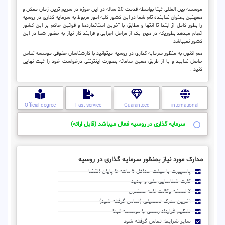
موسسه بین المللی ثبتا بواسطه قدمت 20 ساله در این حوزه در سریع ترین زمان ممکن و
همچنین بعنوان نماینده تام شما در این کشور کلیه امور مربوط به سرمایه گذاری در روسیه
را بطور کامل از ابتدا تا انتها و مطابق با آخرین استانداردها و قوانین حاکم بر این کشور
انجام میدهد بطوریکه در هیچ یک از مراحل اجرایی و فرایند کار نیاز به حضور شما در این
کشور نمیباشد
هم اکنون به منظور سرمایه گذاری در روسیه میتوانید با کارشناسان حقوقی موسسه تماس
حاصل نمایید و یا از طریق همین سامانه بصورت اینترنتی درخواست خود را ثبت نهایی
کنید .
Official degree
Fast service
Guaranteed
international
سرمایه گذاری در روسیه فعال میباشد (قابل ارائه)
مدارک مورد نیاز بمنظور سرمایه گذاری در روسیه
پاسپورت با مهلت حداقل 6 ماهه تا پایان انقضا
کارت شناسایی ملی و جدید
3 نسخه وکالت نامه محضری
آخرین مدرک تحصیلی (تماس گرفته شود)
تنظیم قرارداد رسمی با موسسه ثبتا
سایر شرایط: تماس گرفته شود