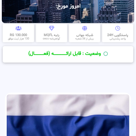
امروز مورخ:
پاسخگویی 24H
شبکه جهانی
رتبه MQFL
130.000 RG
واحد پشتیبانی
بیش از 34 شعبه
گواهینامه cess
130 هزار ثبت موفق
وضعیت : قابل ارائــــــــــــــــــــه (فعـــــــــــــــال)