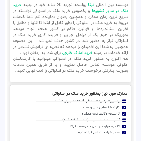
موسسه بین المللی
ثبتا
بواسطه تجربه 20 ساله خود در زمینه
خرید
ملک در سایر کشورها
و بخصوص خرید ملک در اسلواکی توانسته در
سریع ترین زمان ممکن و همچنین بعنوان نماینده تام شما خدمات
مربوط به خرید ملک در اسلواکی را بطور کامل از ابتدا تا انتها و مطابق با
آخرین استانداردها و قوانین حاکم بر کشور هدف انجام میدهد
بطوریکه در هیچ یک از مراحل اجرایی و فرایند کاری خرید ملک در
اسلواکی نیاز به حضور شما در کشور هدف نمیباشد . این مجموعه
همچنین به شما این اطمینان را میدهد که تجربه ای فراموش نشدنی در
ارائه خدمات در زمینه
خرید املاک خارجی
برای شما به ارمغان آورد .
هم اکنون به منظور خرید ملک در اسلواکی میتوانید با کارشناسان
حقوقی موسسه تماس حاصل نمایید و یا از طریق همین سامانه
بصورت اینترنتی درخواست خرید ملک در اسلواکی را ثبت نهایی کنید .
مدارک مورد نیاز بمنظور خرید ملک در اسلواکی
پاسپورت با مهلت حداقل 6 ماهه تا پایان انقضا
کارت شناسایی ملی و جدید
3 نسخه وکالت نامه محضری
آخرین مدرک تحصیلی (تماس گرفته شود)
تنظیم قرارداد رسمی با موسسه ثبتا
سایر شرایط: تماس گرفته شود