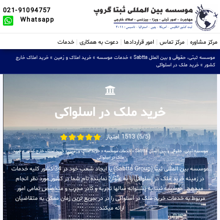
021-91094757
Whatsapp
مرکز مشاوره
مرکز تماس
امور قراردادها
دعوت به همکاری
خدمات
موسسه ثبتی، حقوقی و بین الملل Sabtta
»
خدمات موسسه
»
خرید املاک و زمین
»
خرید املاک خارج
کشور
»
خرید ملک در اسلواکی
خرید ملک در اسلواکی
(5/5) 1513 امتیاز
موسسه ثبتی، حقوقی و بین الملل Sabtta
»
خدمات موسسه
»
خرید املاک و زمین
»
خرید املاک خارج کشور
»
خرید
ملک در اسلواکی
موسسه بین المللی ثبتا (Sabtta Group) با ایجاد شعب خود در 34 کشور کلیه خدمات
در زمینه خرید ملک در اسلواکی را به عنوان نماینده تام شما در کشور مورد نظر انجام
میدهد . موسسه ثبتا به پشتوانه سالها تجربه و کادر مجرب و متخصص تمامی امور
مربوط به خدمات خرید ملک در اسلواکی را در در سریع ترین زمان ممکن به متقاضیان
ارائه میکند .