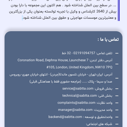
…. در سطح بین الملل شناخته شود . هم اکنون این مجموعه با دارا بودن
بیش از 2640 کارشناس و وکیل با تجربه توانسته بعنوان یکی از بزرگترین
و معتبرترین موسسات مهاجرتی و حقوق بین الملل شناخته شود
.
تماس با ما :
تلفن تماس: 02191094757 - 32 خط
آدرس دفتر لندن: 7 Coronation Road, Dephna House, Launchese
#105, London, United Kingdom, NW10 7PQ
آدرس: ایران-تهران - خیابان نلسون ماندلا(جردن) - انتهای خیابان مهری- روبروس
صدا و سیما - پلاک ...... (مراجعه حضوری فقط با هماهنگی قبلی)
بخش فروش: service@sabtta.com
بخش فنی: technical@sabtta.com
واحد نظارت: complaints@sabtta.com
واحد مدیریت: manager@sabtta.com
واحدتحقیق و توسعه : backend@sabtta.com
شبکه های اجتماعی: