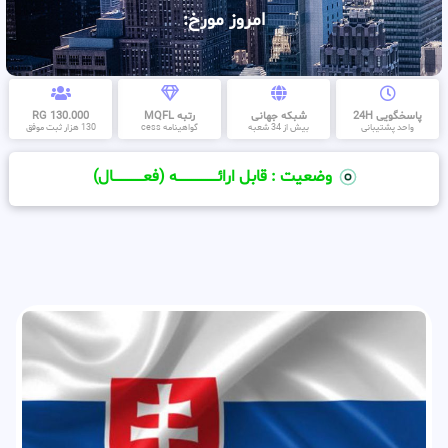
امروز مورخ:
پاسخگویی 24H
شبکه جهانی
رتبه MQFL
130.000 RG
واحد پشتیبانی
بیش از 34 شعبه
گواهینامه cess
130 هزار ثبت موفق
وضعیت : قابل ارائــــــــــــــــــــه (فعـــــــــــــــال)