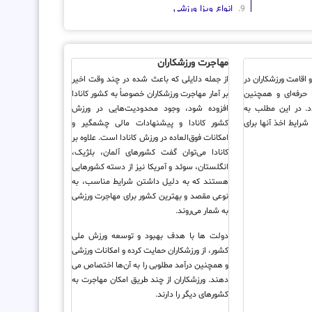
انواع ویزا ورزشی
مهاجرت ورزشی شامل چه کسانی
می‌شود؟
مهاجرت ورزشکاران
و اقامت ورزشکاران در
از جمله دلایلی که باعث شده در چند وقت اخیر
شرایط دریافت ویزای ورزشی در اروپا
 حرفه‌ای و همچنین
بر آمار مهاجرت ورزشکاران خصوصاً به کشور کانادا
د. در این مطلب به
افزوده شود، وجود محدودیت‌هایی در ورزش
مراحل دریافت ویزا ورزشی
معرفی انواع ویزای ورزشی و شرایط اخذ آن‎ها برای
کشور کانادا و پیشنهادات مالی چشمگیر و
آخرین خبرها:
امکانات فوق‌العاده در ورزش کانادا است. علاوه بر
کانادا می‌توان گفت کشورهای آلمان، بلژیک،
انگلستان، سوئد و آمریکا نیز از دسته کشورهایی
هستند که به دلیل داشتن شرایط مناسب، به
نوعی مقصد و بهترین کشور برای مهاجرت ورزشی
به شمار می‌روند.
دولت ها با هدف بهبود و توسعه ورزش ملی
کشور، از ورزشکاران حمایت کرده و امکانات ورزشی
و همچنین درآمد مطلوبی را به آن‌ها اختصاص می
دهند. ورزشکاران از چند طریق امکان مهاجرت به
کشورهای دیگر را دارند.