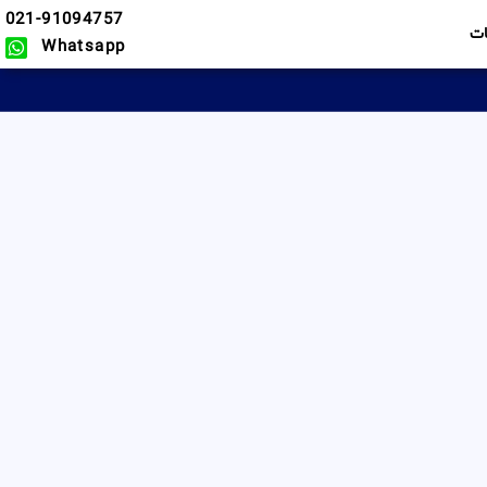
021-91094757
ت
Whatsapp