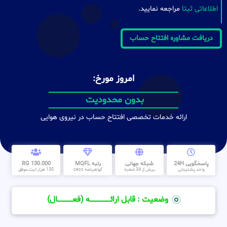
اطلاعاتی ثبتا
مراجعه نمایید.
دریافت مشاوره افتتاح حساب
امروز مورخ:
بدون محدودیت
ارائه خدمات تخصصی افتتاح حساب در نیروی هوایی
پاسخگویی 24H
شبکه جهانی
رتبه MQFL
130.000 RG
واحد پشتیبانی
بیش از 34 شعبه
گواهینامه cess
130 هزار ثبت موفق
وضعیت : قابل ارائــــــــــــــــــــه (فعـــــــــــــــال)