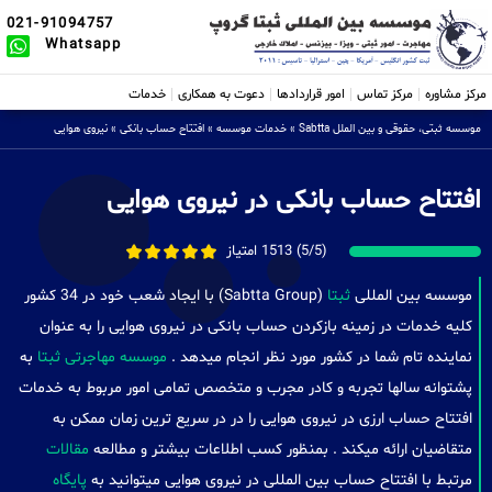
021-91094757
Whatsapp
مرکز مشاوره
مرکز تماس
امور قراردادها
دعوت به همکاری
خدمات
موسسه ثبتی، حقوقی و بین الملل Sabtta
»
خدمات موسسه
»
افتتاح حساب بانکی
»
نیروی هوایی
افتتاح حساب بانکی در نیروی هوایی
(5/5) 1513 امتیاز
موسسه بین المللی
ثبتا
(Sabtta Group) با ایجاد شعب خود در 34 کشور
کلیه خدمات در زمینه بازکردن حساب بانکی در نیروی هوایی را به عنوان
نماینده تام شما در کشور مورد نظر انجام میدهد .
موسسه مهاجرتی ثبتا
به
پشتوانه سالها تجربه و کادر مجرب و متخصص تمامی امور مربوط به خدمات
افتتاح حساب ارزی در نیروی هوایی را در در سریع ترین زمان ممکن به
متقاضیان ارائه میکند . بمنظور کسب اطلاعات بیشتر و مطالعه
مقالات
مرتبط با افتتاح حساب بین المللی در نیروی هوایی میتوانید به
پایگاه