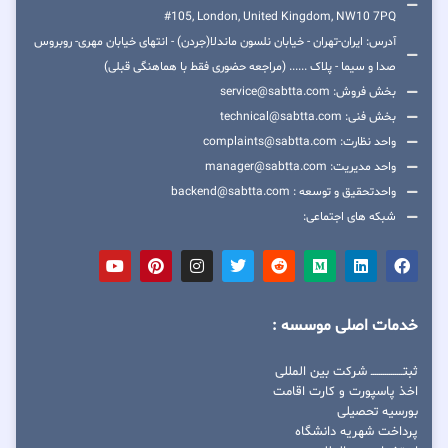
#105, London, United Kingdom, NW10 7PQ
آدرس: ایران-تهران - خیابان نلسون ماندلا(جردن) - انتهای خیابان مهری- روبروس
صدا و سیما - پلاک ...... (مراجعه حضوری فقط با هماهنگی قبلی)
بخش فروش: service@sabtta.com
بخش فنی: technical@sabtta.com
واحد نظارت: complaints@sabtta.com
واحد مدیریت: manager@sabtta.com
واحدتحقیق و توسعه : backend@sabtta.com
شبکه های اجتماعی:
خدمات اصلی موسسه :
ثبتــــــــــــــــ شرکت بین المللی
اخذ پاسپورت و کارت اقامت
بورسیه تحصیلی
پرداخت شهریه دانشگاه