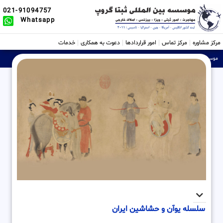
021-91094757
Whatsapp
مرکز مشاوره
مرکز تماس
امور قراردادها
دعوت به همکاری
خدمات
موسسه ثبتی، حقوقی و بین الملل Sabtta
»
سلسله یوآن و حشاشین ایران
سلسله یوآن و حشاشین ایران