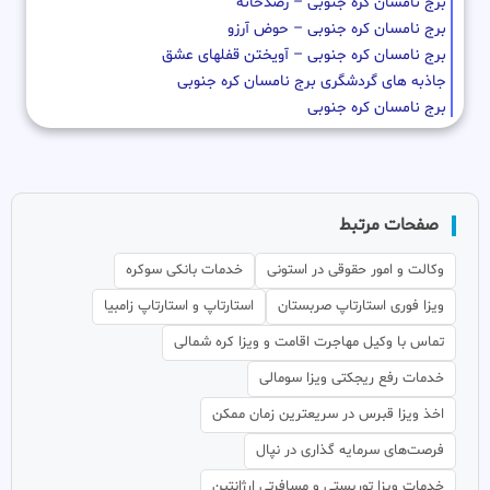
برج نامسان کره جنوبی – رصدخانه
برج نامسان کره جنوبی – حوض آرزو
برج نامسان کره جنوبی – آویختن قفلهای عشق
جاذبه های گردشگری برج نامسان کره جنوبی
برج نامسان کره جنوبی
صفحات مرتبط
وکالت و امور حقوقی در استونی
خدمات بانکی سوکره
ویزا فوری استارتاپ صربستان
استارتاپ و استارتاپ زامبیا
تماس با وکیل مهاجرت اقامت و ویزا کره شمالی
خدمات رفع ریجکتی ویزا سومالی
اخذ ویزا قبرس در سریعترین زمان ممکن
فرصت‌های سرمایه گذاری در نپال
خدمات ویزا توریستی و مسافرتی ارژانتین