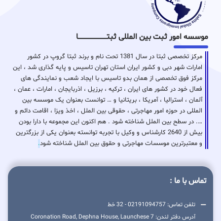
موسسه امور ثبت بین المللی ثبتـــــــــــــــــــــــــــــا
مرکز تخصصی ثبتا در سال 1381 تحت نام و برند ثبتا گروپ در کشور
امارات شهر دبی و کشور ایران استان تهران تاسیس و پایه گذاری شد ، این
مرکز فوق تخصصی از همان بدو تاسیس با ایجاد شعب و نمایندگی های
فعال خود در کشور های ایران ، ترکیه ، برزیل ، اذربایجان ، امارات ، عمان ،
آلمان ، استرالیا ، آمریکا ، بریتانیا و … توانست بعنوان یک موسسه بین
المللی در حوزه امور مهاجرتی ، حقوقی بین الملل ، اخذ ویزا ، اقامت دائم و
…. در سطح بین الملل شناخته شود . هم اکنون این مجموعه با دارا بودن
بیش از 2640 کارشناس و وکیل با تجربه توانسته بعنوان یکی از بزرگترین
و معتبرترین موسسات مهاجرتی و حقوق بین الملل شناخته شود
.
تماس با ما :
تلفن تماس: 02191094757 - 32 خط
آدرس دفتر لندن: 7 Coronation Road, Dephna House, Launchese