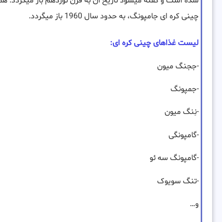
شده است و گفته میشود تاریخ آن به قرن نوزدهم باز میگردد. ه
چینی کره ای جامپونگ، به حدود سال 1960 باز میگردد.
لیست غذاهای چینی کره ای:
-ججنگ میون
-جمپونگ
-نِنگ میون
-گامپونگی
-گامپونگ سه ئو
-تنگ سویوک
و…