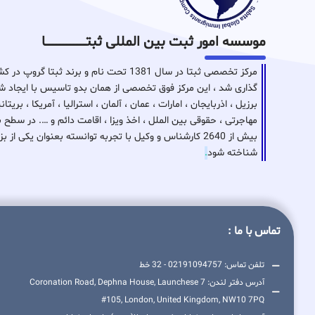
موسسه امور ثبت بین المللی ثبتـــــــــــــــــــــــــــــا
مرکز تخصصی ثبتا در سال 1381 تحت نام و برن
گذاری شد ، این مرکز فوق تخصصی از همان بدو تاسیس با ایجاد شع
برزیل ، اذربایجان ، امارات ، عمان ، آلمان ، استرالیا ، آمریکا ، بر
مهاجرتی ، حقوقی بین الملل ، اخذ ویزا ، اقامت دائم و …. در سطح 
بیش از 2640 کارشناس و وکیل با تجربه توانسته بعنوان ی
شناخته شود
.
تماس با ما :
تلفن تماس: 02191094757 - 32 خط
آدرس دفتر لندن: 7 Coronation Road, Dephna House, Launchese
#105, London, United Kingdom, NW10 7PQ