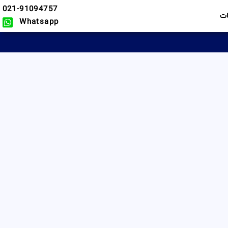
021-91094757
ت
Whatsapp