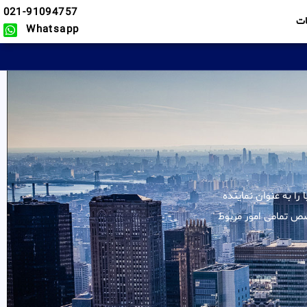
021-91094757
ت
Whatsapp
لیه خدمات در زمینه کوبا را به عنوان نماینده
صص تمامی امور مربوط