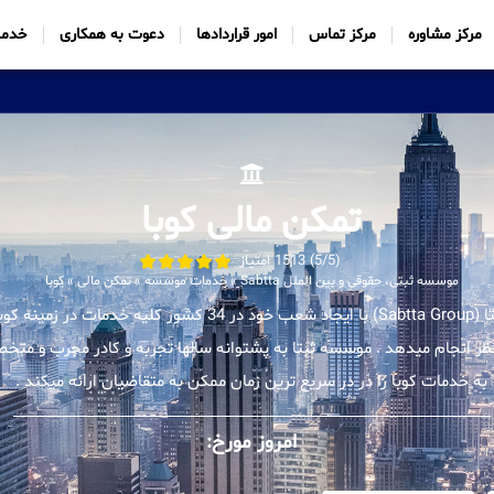
مرکز مشاوره
مرکز تماس
امور قراردادها
دعوت به همکاری
خدما
تمکن مالی کوبا
(5/5) 1513 امتیاز
موسسه ثبتی، حقوقی و بین الملل Sabtta
»
خدمات موسسه
»
تمکن مالی
»
کوبا
موسسه بین المللی ثبتا (Sabtta Group) با ایجاد شعب خود در 34 کشور ک
ظر انجام میدهد . موسسه ثبتا به پشتوانه سالها تجربه و کادر مجرب و متخ
به خدمات کوبا را در در سریع ترین زمان ممکن به متقاضیان ارائه میکند .
امروز مورخ: