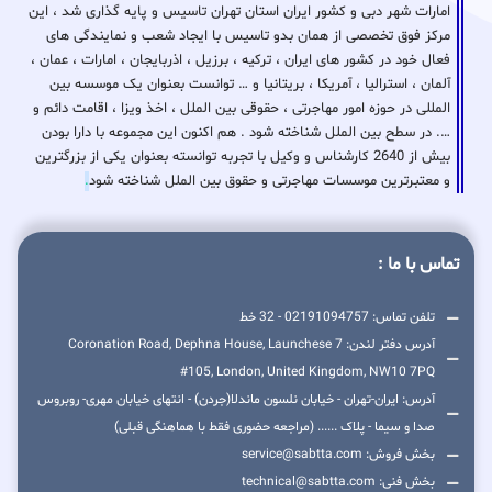
امارات شهر دبی و کشور ایران استان تهران تاسیس و پایه گذاری شد ، این
مرکز فوق تخصصی از همان بدو تاسیس با ایجاد شعب و نمایندگی های
فعال خود در کشور های ایران ، ترکیه ، برزیل ، اذربایجان ، امارات ، عمان ،
آلمان ، استرالیا ، آمریکا ، بریتانیا و … توانست بعنوان یک موسسه بین
المللی در حوزه امور مهاجرتی ، حقوقی بین الملل ، اخذ ویزا ، اقامت دائم و
…. در سطح بین الملل شناخته شود . هم اکنون این مجموعه با دارا بودن
بیش از 2640 کارشناس و وکیل با تجربه توانسته بعنوان یکی از بزرگترین
و معتبرترین موسسات مهاجرتی و حقوق بین الملل شناخته شود
.
تماس با ما :
تلفن تماس: 02191094757 - 32 خط
آدرس دفتر لندن: 7 Coronation Road, Dephna House, Launchese
#105, London, United Kingdom, NW10 7PQ
آدرس: ایران-تهران - خیابان نلسون ماندلا(جردن) - انتهای خیابان مهری- روبروس
صدا و سیما - پلاک ...... (مراجعه حضوری فقط با هماهنگی قبلی)
بخش فروش: service@sabtta.com
بخش فنی: technical@sabtta.com