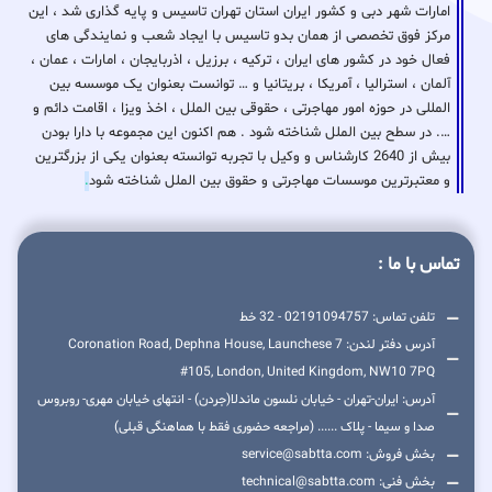
امارات شهر دبی و کشور ایران استان تهران تاسیس و پایه گذاری شد ، این
مرکز فوق تخصصی از همان بدو تاسیس با ایجاد شعب و نمایندگی های
فعال خود در کشور های ایران ، ترکیه ، برزیل ، اذربایجان ، امارات ، عمان ،
آلمان ، استرالیا ، آمریکا ، بریتانیا و … توانست بعنوان یک موسسه بین
المللی در حوزه امور مهاجرتی ، حقوقی بین الملل ، اخذ ویزا ، اقامت دائم و
…. در سطح بین الملل شناخته شود . هم اکنون این مجموعه با دارا بودن
بیش از 2640 کارشناس و وکیل با تجربه توانسته بعنوان یکی از بزرگترین
و معتبرترین موسسات مهاجرتی و حقوق بین الملل شناخته شود
.
تماس با ما :
تلفن تماس: 02191094757 - 32 خط
آدرس دفتر لندن: 7 Coronation Road, Dephna House, Launchese
#105, London, United Kingdom, NW10 7PQ
آدرس: ایران-تهران - خیابان نلسون ماندلا(جردن) - انتهای خیابان مهری- روبروس
صدا و سیما - پلاک ...... (مراجعه حضوری فقط با هماهنگی قبلی)
بخش فروش: service@sabtta.com
بخش فنی: technical@sabtta.com