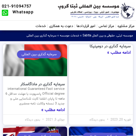
021-91094757
Whatsapp
مرکز مشاوره
مرکز تماس
امور قراردادها
دعوت به همکاری
خدمات
موسسه ثبتی، حقوقی و بین الملل Sabtta
»
خدمات موسسه
»
سرمایه گذاری بین المللی
سرمایه گذاری در دومینیکا
ادامه مطلب »
سرمایه گذاری بین المللی
سرمایه گذاری در ماداگاسکار
international Guaranteed Fast service
Official degree پاسپورت با مهلت حداقل 6
ماهه تا پایان انقضا کارت شناسایی ملی و
جدید 3 نسخه وکالت نامه محضری
ادامه مطلب »
فوریه 20, 2023
بدون دیدگاه
جولای 5, 2021
بدون دیدگاه